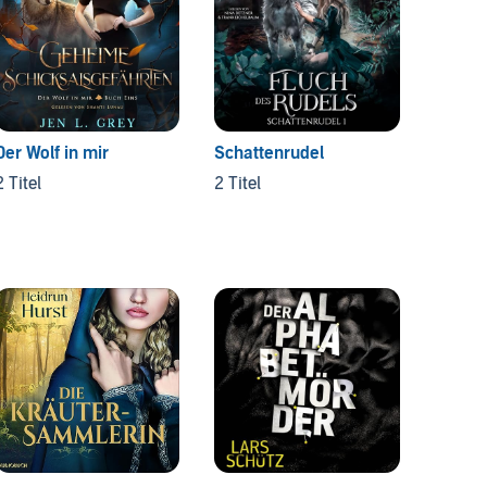
Der Wolf in mir
Schattenrudel
Die An
2 Titel
2 Titel
3 Titel