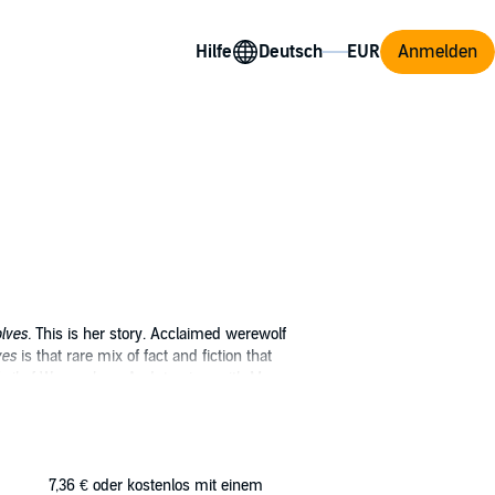
Hilfe
Anmelden
lves.
This is her story. Acclaimed werewolf
ves
is that rare mix of fact and fiction that
Trail of Werewolves: An Interview with Mary
 Cross is buried.
7,36 €
oder kostenlos mit einem