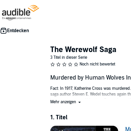
The Werewolf Saga
3 Titel in dieser Serie
Noch nicht bewertet
Murdered by Human Wolves In
Fact: In 1917, Katherine Cross was murdered
saga author Steven E. Wedel touches again the
brings out an incredible story. Teamed up wit
Mehr anzeigen
Franklin, Paranormal Researcher" which detai
©2004, 2008, 2012 Steven E. Wedel (P)2012 
1. Titel
M