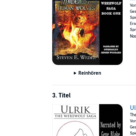
Vo
Ges
Spi
Ers
Spr
Noc
Reinhören
3. Titel
Ul
The
Vo
Ges
Spi