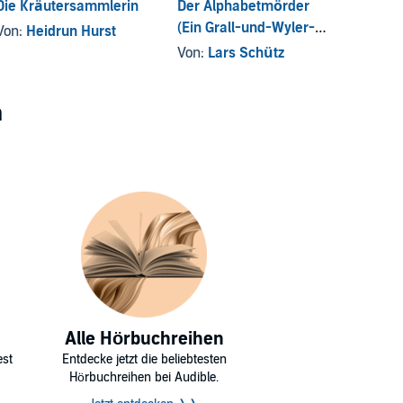
Die Kräutersammlerin
Der Alphabetmörder
Mörder
(Ein Grall-und-Wyler-
(Ein K
Von:
Heidrun Hurst
Thriller 1)
Krimi 
Von:
Lars Schütz
Von:
H
n
Alle Hörbuchreihen
est
Entdecke jetzt die beliebtesten
Hörbuchreihen bei Audible.