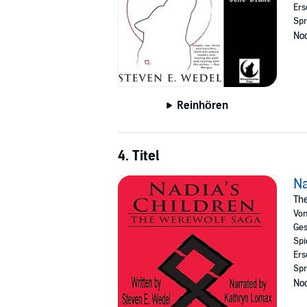
Ers
Spr
Noc
Reinhören
4. Titel
Na
Th
Vo
Ges
Spi
Ers
Spr
Noc