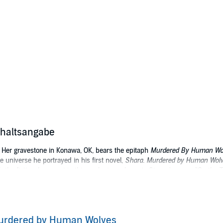
haltsangabe
. Her gravestone in Konawa, OK, bears the epitaph
Murdered By Human Wo
 universe he portrayed in his first novel,
Shara. Murdered by Human Wol
h the fictional account in this exclusive volume is Steven's essay "On the 
ls the findings of her researches in the Konawa cemetery where Katherine
Steven E. Wedel
urdered by Human Wolves