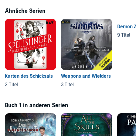
Ähnliche Serien
Demon Z
9 Titel
Karten des Schicksals
Weapons and Wielders
2 Titel
3 Titel
Buch 1 in anderen Serien