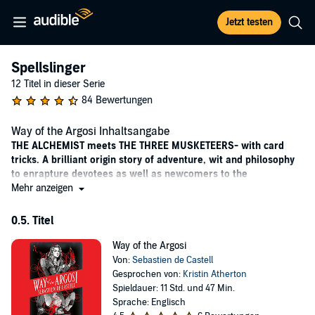
Jetzt testen
Spellslinger
12 Titel in dieser Serie
84 Bewertungen
Way of the Argosi Inhaltsangabe
THE ALCHEMIST meets THE THREE MUSKETEERS- with card
tricks. A brilliant origin story of adventure, wit and philosophy
to enrapture devotees as well as newcomers to the
SPELLSLINGER series.
Mehr anzeigen
Ferius Parfax has a simple plan: kill every last inhabitant of the
0.5. Titel
spell-gifted nation that destroyed her people, starting with the man
who murdered her parents. Killing mages is a difficult and
Way of the Argosi
dangerous business, of course, but when she meets the inimitable
Von:
Sebastien de Castell
and extraordinary Durrall Brown she discovers that physical
Gesprochen von:
Kristin Atherton
strength is not the only way to defeat evil of all kinds.
Spieldauer: 11 Std. und 47 Min.
Sprache: Englisch
So Ferius undertakes to study the ways of the Argosi: the loosely-