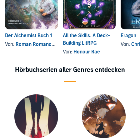
Der Alchemist Buch 1
All the Skills: A Deck-
Eragon
Building LitRPG
Von:
Roman Romanovich
Von:
Chri
Von:
Honour Rae
Hörbuchserien aller Genres entdecken