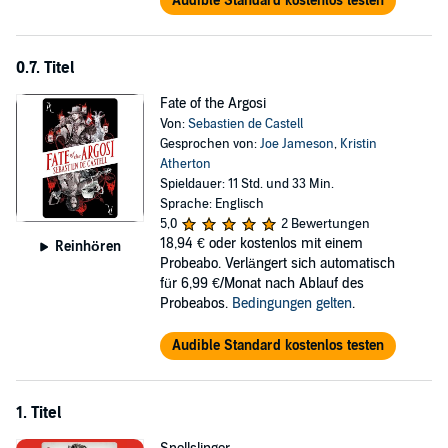
Audible Standard kostenlos testen
0.7. Titel
Fate of the Argosi
Von:
Sebastien de Castell
Gesprochen von:
Joe Jameson
,
Kristin
Atherton
Spieldauer: 11 Std. und 33 Min.
Sprache: Englisch
5,0
2 Bewertungen
18,94 €
oder kostenlos mit einem
Reinhören
Probeabo. Verlängert sich automatisch
für 6,99 €/Monat nach Ablauf des
Probeabos.
Bedingungen gelten
.
Audible Standard kostenlos testen
1. Titel