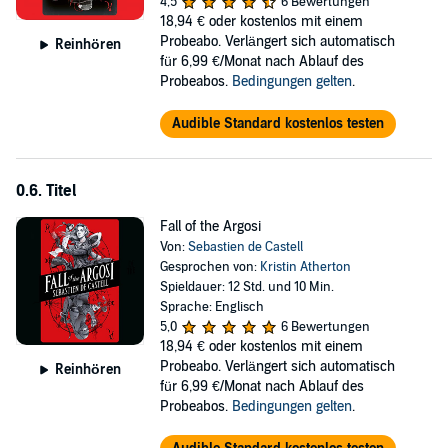
4,5
6 Bewertungen
knit tribe of tricksters known for getting the better of even the most
18,94 €
oder kostenlos mit einem
powerful of spellcasters. But the Argosi have a price for their
Probeabo. Verlängert sich automatisch
Reinhören
teachings, and by the time Ferius learns what it is, it may be too
für 6,99 €/Monat nach Ablauf des
late.
Probeabos.
Bedingungen gelten
.
Perfect for fans of The Dark Tower, Firefly, Guardians of the
Audible Standard kostenlos testen
Galaxy, Terry Pratchett, Ben Aaronovitch and Jim Butcher.
0.6. Titel
Fall of the Argosi
Von:
Sebastien de Castell
Gesprochen von:
Kristin Atherton
Spieldauer: 12 Std. und 10 Min.
Sprache: Englisch
5,0
6 Bewertungen
18,94 €
oder kostenlos mit einem
Probeabo. Verlängert sich automatisch
Reinhören
für 6,99 €/Monat nach Ablauf des
Probeabos.
Bedingungen gelten
.