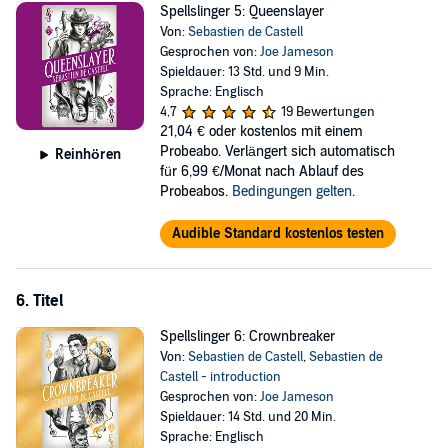
Spellslinger 5: Queenslayer
Von:
Sebastien de Castell
Gesprochen von:
Joe Jameson
Spieldauer: 13 Std. und 9 Min.
Sprache: Englisch
4,7
19 Bewertungen
21,04 €
oder kostenlos mit einem
Probeabo. Verlängert sich automatisch
Reinhören
für 6,99 €/Monat nach Ablauf des
Probeabos.
Bedingungen gelten
.
Audible Standard kostenlos testen
6. Titel
Spellslinger 6: Crownbreaker
Von:
Sebastien de Castell
,
Sebastien de
Castell - introduction
Gesprochen von:
Joe Jameson
Spieldauer: 14 Std. und 20 Min.
Sprache: Englisch