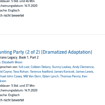
eldauer: 5 Std. und 46 Min.
cheinungsdatum: 14.11.2020
ache: Englisch
h nicht bewertet
nting Party (2 of 2) [Dramatized Adaptation]
rano Legacy, Book 1, Part 2
n:
Elizabeth Moon
prochen von:
full cast
,
Colleen Delany
,
Sunny Laskey
,
Andy Clemence
,
id Coyne
,
Tess Rohan
,
Terence Aselford
,
James Konicek
,
James Lewis
,
hael John Casey
,
MB Van Dorn
,
Dylan Lynch
,
Thomas Penny
,
Ken
ckson
eldauer: 5 Std. und 37 Min.
cheinungsdatum: 14.11.2020
ache: Englisch
h nicht bewertet