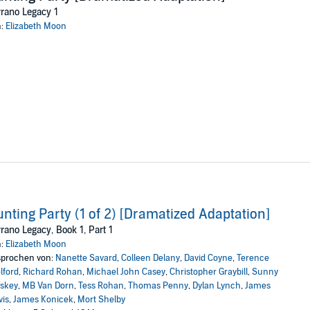
o LLC
rano Legacy 1
n:
Elizabeth Moon
nting Party (1 of 2) [Dramatized Adaptation]
rano Legacy, Book 1, Part 1
n:
Elizabeth Moon
prochen von:
Nanette Savard
,
Colleen Delany
,
David Coyne
,
Terence
lford
,
Richard Rohan
,
Michael John Casey
,
Christopher Graybill
,
Sunny
skey
,
MB Van Dorn
,
Tess Rohan
,
Thomas Penny
,
Dylan Lynch
,
James
is
,
James Konicek
,
Mort Shelby