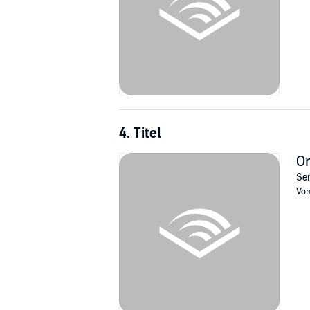
4. Titel
On
Ser
Vo