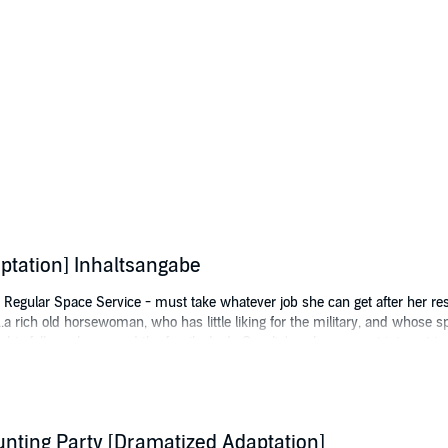
ptation] Inhaltsangabe
Regular Space Service - must take whatever job she can get after her res
...a rich old horsewoman, who has little liking for the military, and whose
r his folly embarrassed the family. Lady Cecelia's only apparent interest i
ord Thornbuckle. But events conspire to make it far more than a fox hunt.
Delany, David Coyne, Dylan Lynch, James Konicek, James Lewis, Michael J
lford, Tess Rohan, Thomas Penny, and MB Van Dorn
nting Party [Dramatized Adaptation]