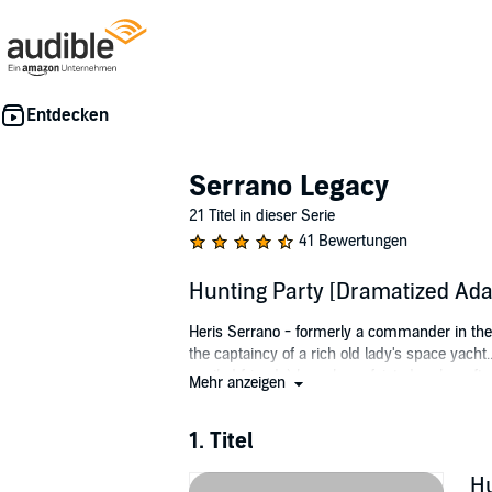
Serrano Legacy
21 Titel in dieser Serie
41 Bewertungen
Hunting Party [Dramatized Ada
Heris Serrano - formerly a commander in the 
the captaincy of a rich old lady's space yacht
spoiled friends) have been foisted on her afte
Mehr anzeigen
private pleasure planet of a friend of hers, L
Performed by: Christopher Graybill, Colleen 
1. Titel
Richard Rohan, Sunny Lasskey, Terence Ase
Hu