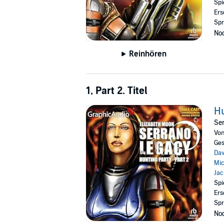
Spi
Ers
Spr
Noc
Reinhören
1, Part 2. Titel
Hu
Ser
Vo
Ges
Dav
Mic
Ja
Spi
Ers
Spr
Noc