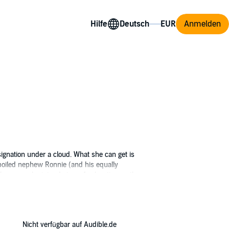
Hilfe
Anmelden
ignation under a cloud. What she can get is
 spoiled nephew Ronnie (and his equally
s horses - she intends to go fox hunting on the
ohn Casey, Mort Shelby, Nanette Savard,
Nicht verfügbar auf Audible.de