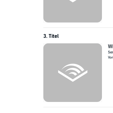
3. Titel
Wi
Ser
Vo