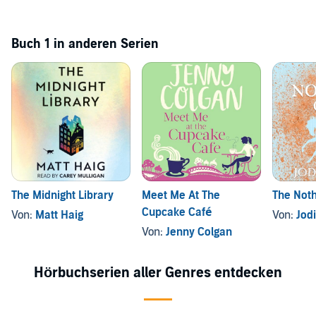
Buch 1 in anderen Serien
The Midnight Library
Meet Me At The
The Noth
Cupcake Café
Von:
Matt Haig
Von:
Jodi
Von:
Jenny Colgan
Hörbuchserien aller Genres entdecken