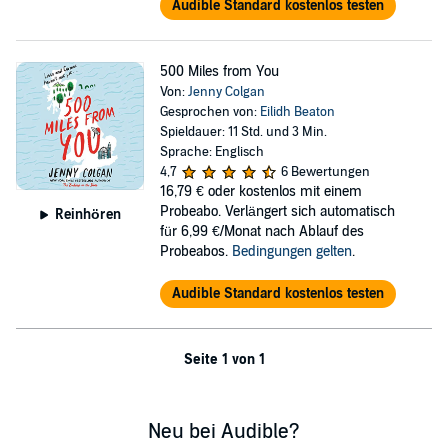
Audible Standard kostenlos testen
500 Miles from You
Von:
Jenny Colgan
Gesprochen von:
Eilidh Beaton
Spieldauer: 11 Std. und 3 Min.
Sprache: Englisch
4,7
6 Bewertungen
16,79 €
oder kostenlos mit einem
Probeabo. Verlängert sich automatisch
Reinhören
für 6,99 €/Monat nach Ablauf des
Probeabos.
Bedingungen gelten
.
Audible Standard kostenlos testen
Seite 1 von 1
Neu bei Audible?