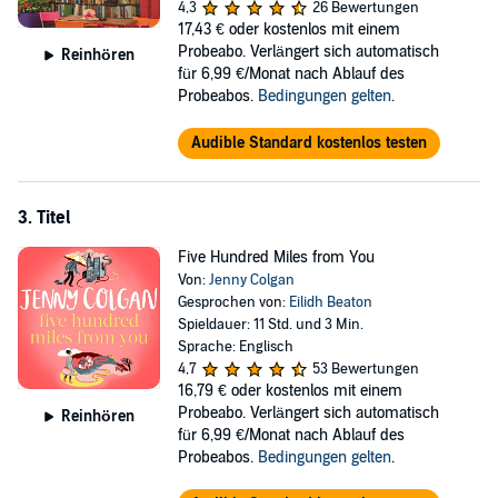
4,3
26 Bewertungen
17,43 €
oder kostenlos mit einem
Probeabo. Verlängert sich automatisch
Reinhören
für 6,99 €/Monat nach Ablauf des
Probeabos.
Bedingungen gelten
.
Audible Standard kostenlos testen
3. Titel
Five Hundred Miles from You
Von:
Jenny Colgan
Gesprochen von:
Eilidh Beaton
Spieldauer: 11 Std. und 3 Min.
Sprache: Englisch
4,7
53 Bewertungen
16,79 €
oder kostenlos mit einem
Probeabo. Verlängert sich automatisch
Reinhören
für 6,99 €/Monat nach Ablauf des
Probeabos.
Bedingungen gelten
.