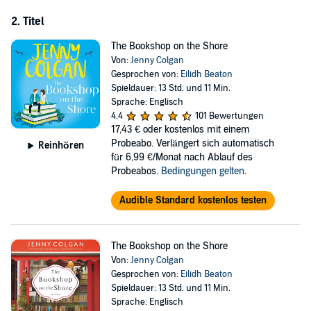
'Jenny Colgan has a way of writing that makes me melt inside'
2. Titel
'Her books are so good I want to start over as soon as I have
finished'
The Bookshop on the Shore
'There's something so engaging about her characters and plots'
Von:
Jenny Colgan
'Her books are like a big, warm blanket'
Gesprochen von:
Eilidh Beaton
'Her stories are just so fabulous'
Spieldauer: 13 Std. und 11 Min.
'She brings her settings and characters so vividly to life'
Sprache: Englisch
'The woman is just magic'
4,4
101 Bewertungen
©2016 Jenny Colgan
17,43 €
oder kostenlos mit einem
Probeabo. Verlängert sich automatisch
Reinhören
für 6,99 €/Monat nach Ablauf des
Probeabos.
Bedingungen gelten
.
Audible Standard kostenlos testen
The Bookshop on the Shore
Von:
Jenny Colgan
Gesprochen von:
Eilidh Beaton
Spieldauer: 13 Std. und 11 Min.
Sprache: Englisch