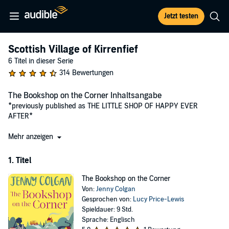
Jetzt testen
Scottish Village of Kirrenfief
6 Titel in dieser Serie
314 Bewertungen
The Bookshop on the Corner Inhaltsangabe
*previously published as THE LITTLE SHOP OF HAPPY EVER
AFTER*
Nobody does cosy, get-away-from-it-all romance like Jenny
Mehr anzeigen
Colgan'
Sunday Express
1. Titel
In the Scottish Highlands, a little bus packed with books brings
joy to the road . . .
The Bookshop on the Corner
Von:
Jenny Colgan
'A total joy'
Sophie Kinsella
Gesprochen von:
Lucy Price-Lewis
'
An evocative, sweet treat'
Jojo Moyes
Spieldauer: 9 Std.
'Gorgeous, glorious, uplifting'
Marian Keyes
Sprache: Englisch
'Irresistible'
Jill Mansell