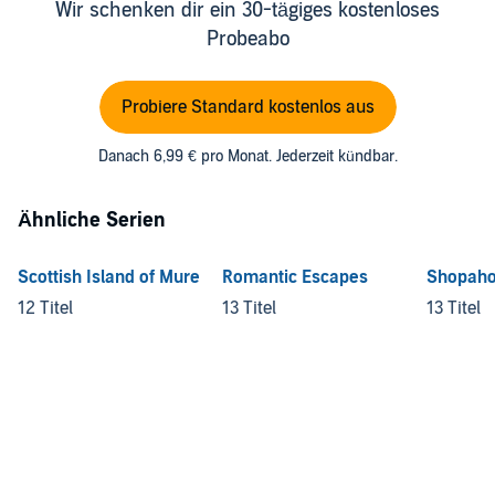
Wir schenken dir ein 30-tägiges kostenloses
Probeabo
Probiere Standard kostenlos aus
Danach 6,99 € pro Monat. Jederzeit kündbar.
Ähnliche Serien
Scottish Island of Mure
Romantic Escapes
Shopahol
12 Titel
13 Titel
13 Titel