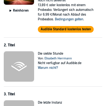
Noch nicht bewertet
©2005 Goldmann Verlag in der Penguin Random House
13,89 €
oder kostenlos mit einem
Verlagsgruppe (P)2026 DAV
Probeabo. Verlängert sich automatisch
Reinhören
für 6,99 €/Monat nach Ablauf des
Probeabos.
Bedingungen gelten
.
Audible Standard kostenlos testen
2. Titel
Die siebte Stunde
Von:
Elisabeth Herrmann
Nicht verfügbar auf Audible.de
Warum nicht?
3. Titel
Die letzte Instanz