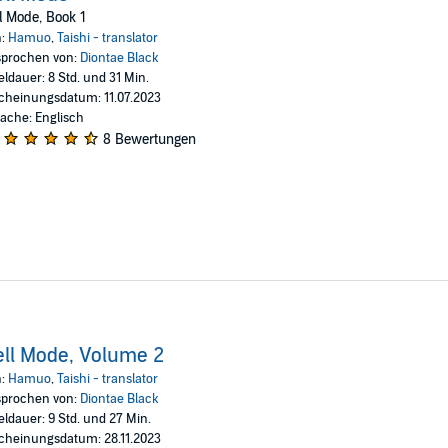
ncarnated in another world as a serf!
l Mode, Book 1
n:
Hamuo
,
Taishi - translator
secrets of his mystery-laden Summoner class; without the convenience of 
prochen von:
Diontae Black
world!
eldauer: 8 Std. und 31 Min.
cheinungsdatum: 11.07.2023
021 by J-Novel Club LLC; Original Japanese edition published in 2020 by Ea
ache: Englisch
8 Bewertungen
ll Mode, Volume 2
n:
Hamuo
,
Taishi - translator
prochen von:
Diontae Black
eldauer: 9 Std. und 27 Min.
cheinungsdatum: 28.11.2023