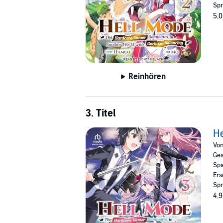
Spr
5,0
Reinhören
3. Titel
He
Vo
Ges
Spi
Ers
Spr
4,9