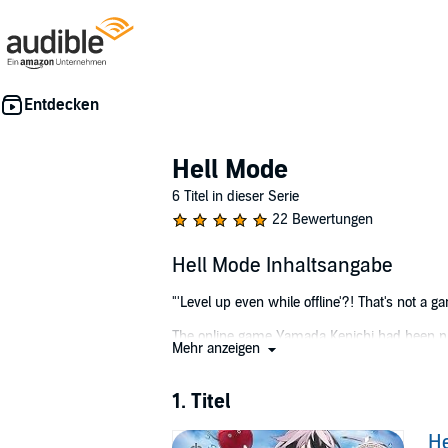
Hell Mode
6 Titel in dieser Serie
22 Bewertungen
Hell Mode Inhaltsangabe
"'Level up even while offline'?! That's not a
The online game Yamada Kenichi had been playin
Mehr anzeigen
everything he finds is way too easy. The kin
around anymore.
1. Titel
"What's this? 'You are invited to a game that w
He
Kenichi stumbles upon an untitled game, one 