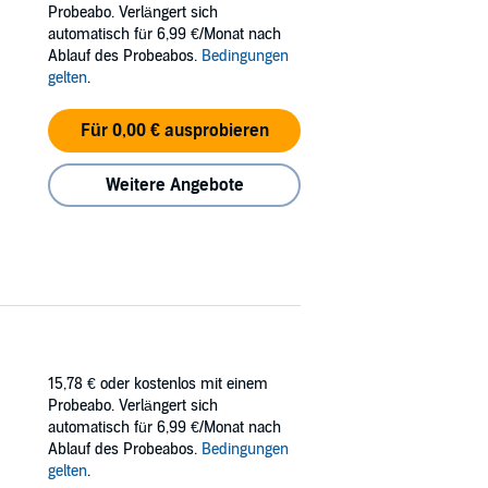
Probeabo. Verlängert sich
automatisch für 6,99 €/Monat nach
walkthroughs, game guides, or online forums,
Ablauf des Probeabos.
Bedingungen
gelten
.
rth Star Entertainment; Cover illustration by
Für 0,00 € ausprobieren
Weitere Angebote
15,78 €
oder kostenlos mit einem
Probeabo. Verlängert sich
automatisch für 6,99 €/Monat nach
Ablauf des Probeabos.
Bedingungen
gelten
.