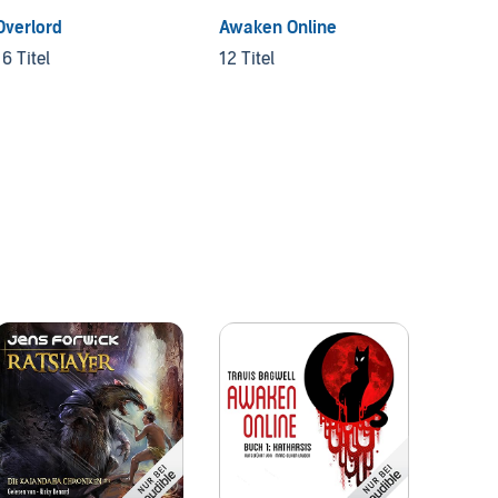
Overlord
Awaken Online
New Er
16 Titel
12 Titel
6 Titel