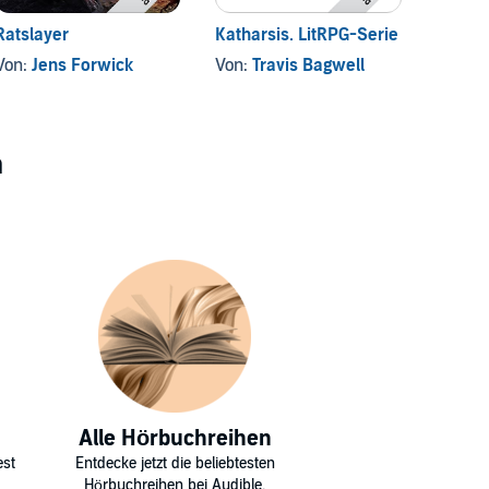
Ratslayer
Katharsis. LitRPG-Serie
Occult
#1
Von:
Jens Forwick
Von:
Travis Bagwell
Von:
O
n
Alle Hörbuchreihen
est
Entdecke jetzt die beliebtesten
Hörbuchreihen bei Audible.