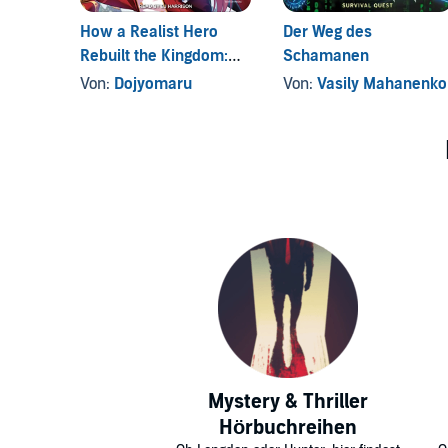
How a Realist Hero
Der Weg des
Rebuilt the Kingdom:
Schamanen
Volume 1
Von:
Dojyomaru
Von:
Vasily Mahanenko
Mystery & Thriller
Hörbuchreihen