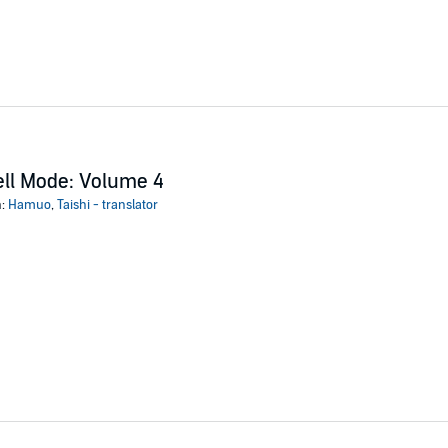
ll Mode: Volume 4
n:
Hamuo
,
Taishi - translator