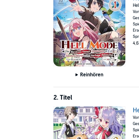
difficulty. Lo and behold, he finds himself rei
Hel
Vo
Now called Allen, he sets out to unlock the 
Ges
he must grope his way to the top of his new 
Spi
Ers
©2020 Hamuo; English translation copyright 2
Spr
Mo (P)2023 Tantor
4,6
Reinhören
2. Titel
He
Vo
Ges
Spi
Ers