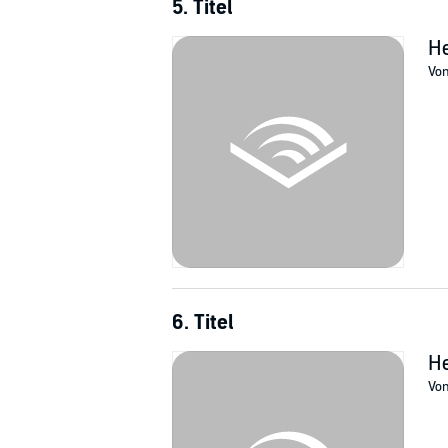
5. Titel
He
Vo
6. Titel
He
Vo