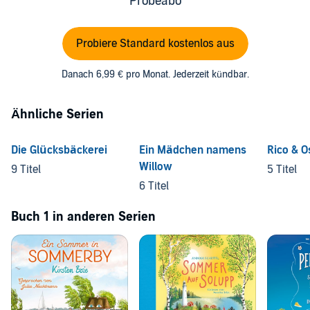
Probeabo
Probiere Standard kostenlos aus
Danach 6,99 € pro Monat. Jederzeit kündbar.
Ähnliche Serien
Die Glücksbäckerei
Ein Mädchen namens
Rico & O
Willow
9 Titel
5 Titel
6 Titel
Buch 1 in anderen Serien