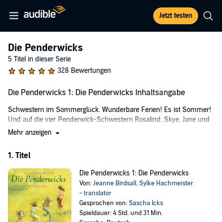
Jetzt testen
Die Penderwicks
5 Titel in dieser Serie
328 Bewertungen
Die Penderwicks 1: Die Penderwicks Inhaltsangabe
Schwestern im Sommerglück. Wunderbare Ferien! Es ist Sommer!
Und auf die vier Penderwick-Schwestern Rosalind, Skye, Jane und
Batty Penderwick wartet eine wunderbare Überraschung: drei lange
Mehr anzeigen
Urlaubswochen in einem Ferienhaus auf dem herrlichen Anwesen
Arundel! Sofort tauchen die Schwestern ein in den Zauber der
1. Titel
neuen Umgebung: Sie erkunden den prachtvollen Garten,
entdecken einen Dachboden voller Schätze und füttern die zahmen
Die Penderwicks 1: Die Penderwicks
Kaninchen des netten Gärtnerjungen Cagney. Das Beste von allem
Von:
Jeanne Birdsall
,
Sylke Hachmeister
aber ist Jeffrey Tifton, der Sohn der Hausherrin, der sich schon bald
- translator
als idealer Gefährte für all ihre Abenteuer erweist ...
Gesprochen von:
Sascha Icks
Spieldauer: 4 Std. und 31 Min.
©2007 CARLSEN Verlag GmbH (P)2007 Hörbuch Hamburg HHV