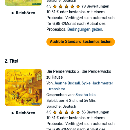
Sprache: Deutsch
GmbH
4,9
79 Bewertungen
10,51 €
oder kostenlos mit einem
Reinhören
Probeabo. Verlängert sich automatisch
für 6,99 €/Monat nach Ablauf des
Probeabos.
Bedingungen gelten
.
Audible Standard kostenlos testen
2. Titel
Die Penderwicks 2: Die Penderwicks
zu Hause
Von:
Jeanne Birdsall
,
Sylke Hachmeister
- translator
Gesprochen von:
Sascha Icks
Spieldauer: 4 Std. und 54 Min.
Sprache: Deutsch
4,9
56 Bewertungen
Reinhören
10,51 €
oder kostenlos mit einem
Probeabo. Verlängert sich automatisch
für 6,99 €/Monat nach Ablauf des