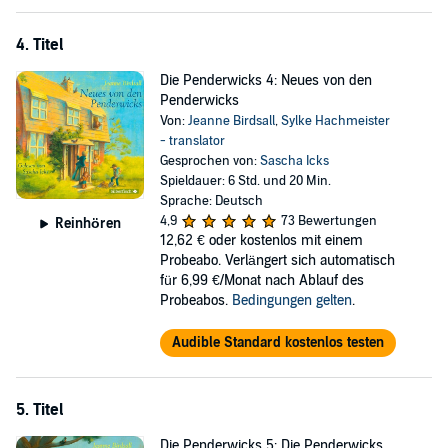
4. Titel
Die Penderwicks 4: Neues von den
Penderwicks
Von:
Jeanne Birdsall
,
Sylke Hachmeister
- translator
Gesprochen von:
Sascha Icks
Spieldauer: 6 Std. und 20 Min.
Sprache: Deutsch
4,9
73 Bewertungen
Reinhören
12,62 €
oder kostenlos mit einem
Probeabo. Verlängert sich automatisch
für 6,99 €/Monat nach Ablauf des
Probeabos.
Bedingungen gelten
.
Audible Standard kostenlos testen
5. Titel
Die Penderwicks 5: Die Penderwicks