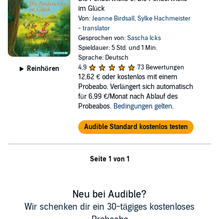
im Glück
Von:
Jeanne Birdsall
,
Sylke Hachmeister
- translator
Gesprochen von:
Sascha Icks
Spieldauer: 5 Std. und 1 Min.
Sprache: Deutsch
4,9
73 Bewertungen
Reinhören
12,62 €
oder kostenlos mit einem
Probeabo. Verlängert sich automatisch
für 6,99 €/Monat nach Ablauf des
Probeabos.
Bedingungen gelten
.
Audible Standard kostenlos testen
Seite 1 von 1
Neu bei Audible?
Wir schenken dir ein 30-tägiges kostenloses