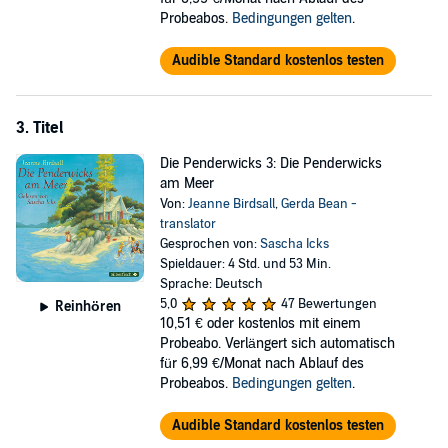
Probeabos.
Bedingungen gelten
.
Audible Standard kostenlos testen
3. Titel
Die Penderwicks 3: Die Penderwicks
am Meer
Von:
Jeanne Birdsall
,
Gerda Bean -
translator
Gesprochen von:
Sascha Icks
Spieldauer: 4 Std. und 53 Min.
Sprache: Deutsch
5,0
47 Bewertungen
Reinhören
10,51 €
oder kostenlos mit einem
Probeabo. Verlängert sich automatisch
für 6,99 €/Monat nach Ablauf des
Probeabos.
Bedingungen gelten
.
Audible Standard kostenlos testen