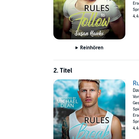
Ers
Spr
4,4
Reinhören
2. Titel
Ru
Dav
Vo
Ges
Spi
Ers
Spr
4,4