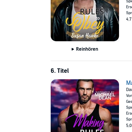
Spi
Ers
Spr
4,7
Reinhören
6. Titel
Ma
Dav
Vo
Ges
Spi
Ers
Spr
5,0