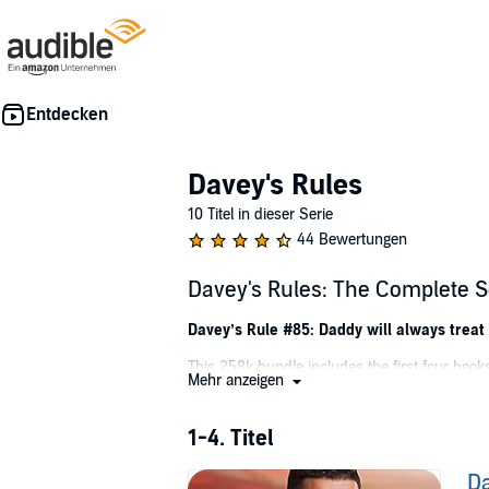
Davey's Rules
10 Titel in dieser Serie
44 Bewertungen
Davey's Rules: The Complete 
Davey’s Rule #85: Daddy will always treat
This 258k bundle includes the first four boo
Mehr anzeigen
list of rules he makes along the way. Each b
existed. Each failed date goes on to find his 
1-4. Titel
Rules to Follow
Da
Davey’s college roommate shows up on his doo