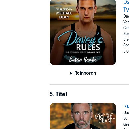
Da
T
Dav
Vo
Ges
Spi
Ers
Spr
5,0
Reinhören
5. Titel
Ru
Dav
Vo
Ges