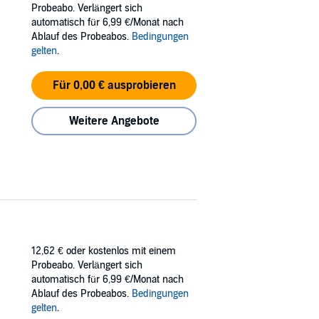
Probeabo. Verlängert sich
will love him unconditionally.
automatisch für 6,99 €/Monat nach
Ablauf des Probeabos.
Bedingungen
gelten
.
n - a bratty diva - into a polite guy that
a simple ninety-day bet with no problems,
Für 0,00 € ausprobieren
Weitere Angebote
true. All hope seems to be lost until he’s
spoil a sweetie like him.
up” stumbles into their lives.
oys”, and one sassy brat with an insane list of
ou’d want from Susan Hawke’s books.
12,62 €
oder kostenlos mit einem
Probeabo. Verlängert sich
automatisch für 6,99 €/Monat nach
Ablauf des Probeabos.
Bedingungen
gelten
.