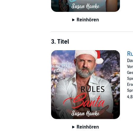
Reinhören
3. Titel
Ru
Dav
Vo
Ges
Spi
Ers
Spr
4,8
Reinhören