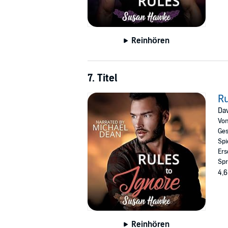
Reinhören
7. Titel
Ru
Dav
Vo
Ges
Spi
Ers
Spr
4,6
Reinhören