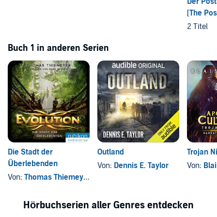
Der Pos
[The Pos
2 Titel
Buch 1 in anderen Serien
Die Stadt der
Outland
Trojan N
Überlebenden
Von:
Dennis E. Taylor
Von:
Bla
Von:
Thomas Thiemeyer
Hörbuchserien aller Genres entdecken