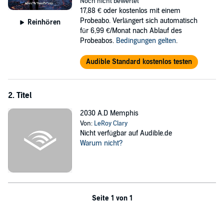
©2022, 2023 LeRoy Clary (P)2023 LeRoy Clary
Noch nicht bewertet
17,88 €
oder kostenlos mit einem
Probeabo. Verlängert sich automatisch
Reinhören
für 6,99 €/Monat nach Ablauf des
Probeabos.
Bedingungen gelten
.
Audible Standard kostenlos testen
2. Titel
2030 A.D Memphis
Von:
LeRoy Clary
Nicht verfügbar auf Audible.de
Warum nicht?
Seite 1 von 1