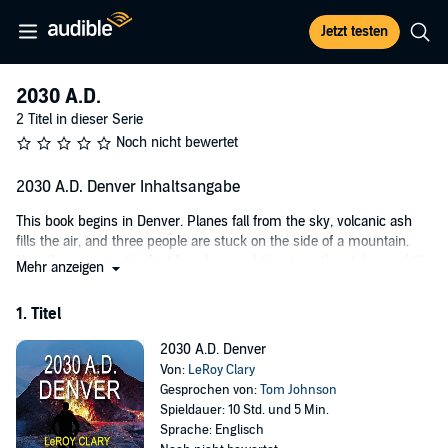
Jetzt testen
2030 A.D.
2 Titel in dieser Serie
Noch nicht bewertet
2030 A.D. Denver Inhaltsangabe
This book begins in Denver. Planes fall from the sky, volcanic ash
fills the air, and three people are stuck on the side of a mountain.
How they survive the first few days and the steps they take can kill
Mehr anzeigen
them, or not. Mistakes are made. Relationships tested. Unexpected
twists and turns keep the listener engaged.
1. Titel
*Note: All books in this series can be listened to in any order (the
2030 A.D. Denver
first was published in August of 2022). The characters and locations
Von:
LeRoy Clary
are different in each book, but the center of the stories are the
Gesprochen von:
Tom Johnson
volcanos that erupt throughout North America and the ensuing
Spieldauer: 10 Std. und 5 Min.
chaos.
Sprache: Englisch