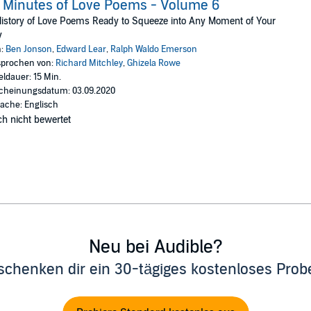
 Minutes of Love Poems - Volume 6
istory of Love Poems Ready to Squeeze into Any Moment of Your
y
n:
Ben Jonson
,
Edward Lear
,
Ralph Waldo Emerson
prochen von:
Richard Mitchley
,
Ghizela Rowe
eldauer: 15 Min.
cheinungsdatum: 03.09.2020
ache: Englisch
h nicht bewertet
Neu bei Audible?
schenken dir ein 30-tägiges kostenloses Pro