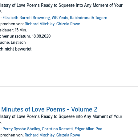
 ourselves and of little help defining it for another.
istory of Love Poems Ready to Squeeze Into Any Moment of Your
.
. As Plato said 2,500 years ago, “At the touch of a lover, everyone becom
n:
Elizabeth Barrett Browning
,
WB Yeats
,
Rabindranath Tagore
as the most romantic of gestures. It opens our hearts to another's. Lovers 
prochen von:
Richard Mitchley
,
Ghizela Rowe
eldauer: 15 Min.
convey thoughts, feelings and sentiments of love to you in quick (or bite-siz
cheinungsdatum: 18.08.2020
ache: Englisch
h nicht bewertet
ht Group
 Minutes of Love Poems - Volume 2
istory of Love Poems Ready to Squeeze into Any Moment of Your
.
n:
Percy Bysshe Shelley
,
Christina Rossetti
,
Edgar Allan Poe
prochen von:
Richard Mitchley
,
Ghizela Rowe