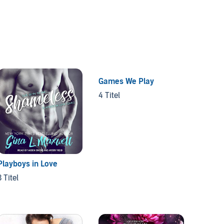
Games We Play
Power 
4 Titel
4 Titel
Playboys in Love
3 Titel