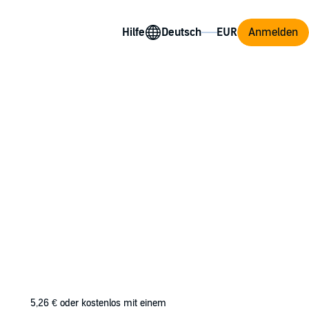
Hilfe
Anmelden
 fleeting touch. Part of love’s beauty is
felt.
5,26 €
oder kostenlos mit einem