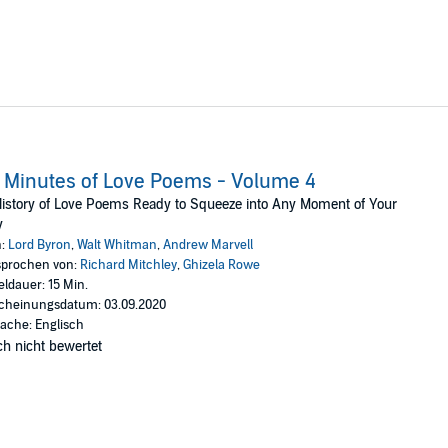
 Minutes of Love Poems - Volume 4
istory of Love Poems Ready to Squeeze into Any Moment of Your
y
n:
Lord Byron
,
Walt Whitman
,
Andrew Marvell
prochen von:
Richard Mitchley
,
Ghizela Rowe
eldauer: 15 Min.
cheinungsdatum: 03.09.2020
ache: Englisch
h nicht bewertet