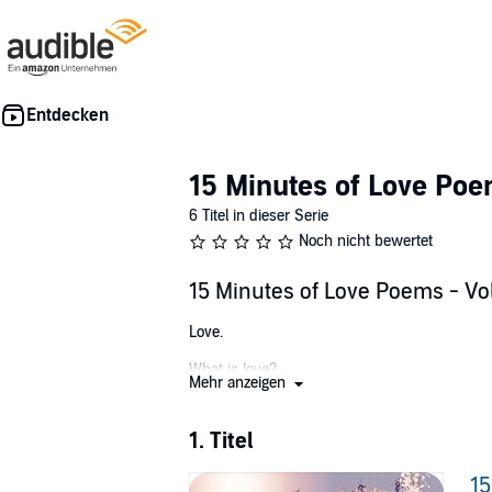
15 Minutes of Love Po
6 Titel in dieser Serie
Noch nicht bewertet
15 Minutes of Love Poems - Vo
Love.
What is love?
Mehr anzeigen
The question is asked by each of us, but the
1. Titel
Dictionaries summon up many words, but none ful
perhaps in the fact that the question never c
15