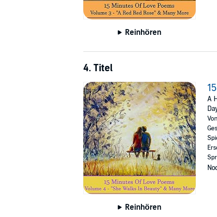
Reinhören
4. Titel
15
A H
Da
Vo
Ges
Spi
Ers
Spr
Noc
Reinhören