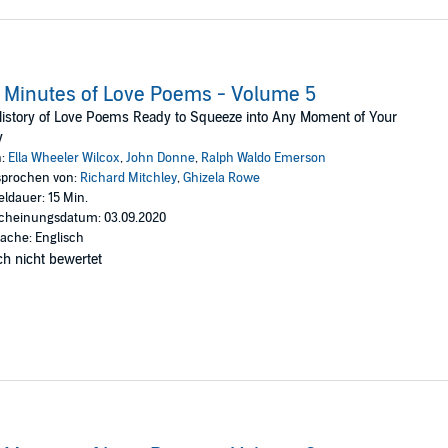
 Minutes of Love Poems - Volume 5
istory of Love Poems Ready to Squeeze into Any Moment of Your
y
n:
Ella Wheeler Wilcox
,
John Donne
,
Ralph Waldo Emerson
prochen von:
Richard Mitchley
,
Ghizela Rowe
eldauer: 15 Min.
cheinungsdatum: 03.09.2020
ache: Englisch
h nicht bewertet