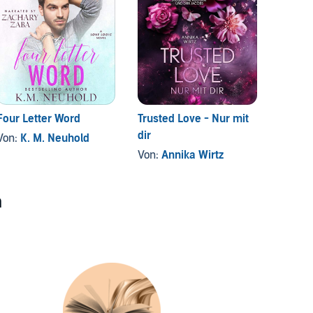
Four Letter Word
Trusted Love - Nur mit
Total 
dir
Von:
K. M. Neuhold
Von:
J
Von:
Annika Wirtz
n