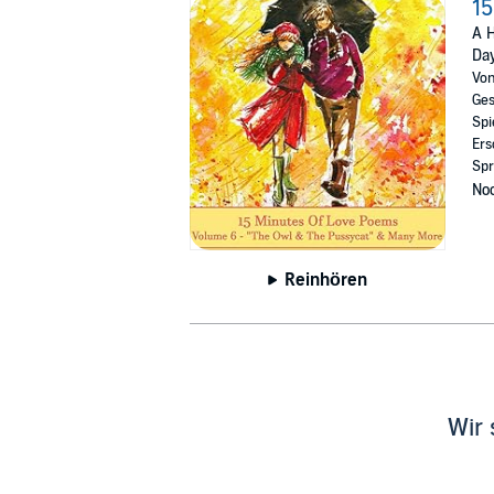
15
A H
Da
Vo
Ges
Spi
Ers
Spr
Noc
Reinhören
Wir 