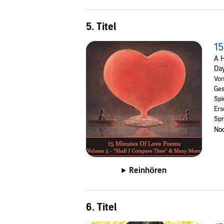
5. Titel
15
A H
Da
Vo
Ges
Spi
Ers
Spr
Noc
Reinhören
6. Titel