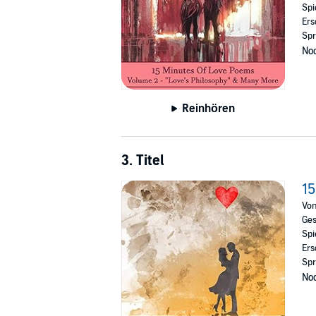
Spi
Ers
Spr
Noc
Reinhören
3. Titel
15
Vo
Ges
Spi
Ers
Spr
Noc