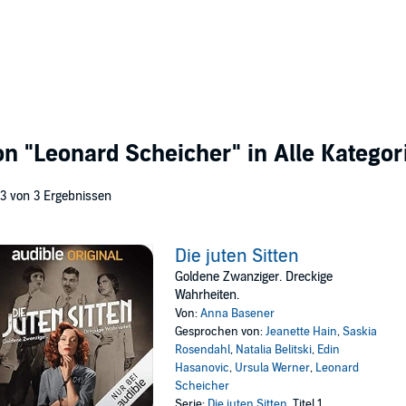
von
"Leonard Scheicher"
in Alle Kategor
 3 von 3 Ergebnissen
Die juten Sitten
Goldene Zwanziger. Dreckige
Wahrheiten.
Von:
Anna Basener
Gesprochen von:
Jeanette Hain
,
Saskia
Rosendahl
,
Natalia Belitski
,
Edin
Hasanovic
,
Ursula Werner
,
Leonard
Scheicher
Serie:
Die juten Sitten
, Titel 1