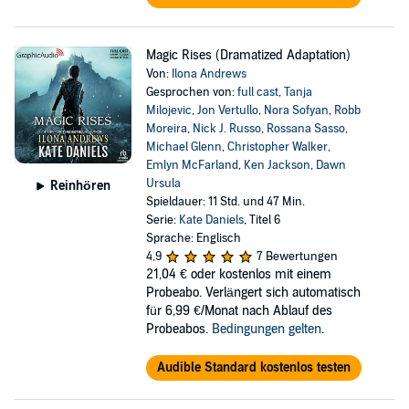
Magic Rises (Dramatized Adaptation)
Von:
Ilona Andrews
Gesprochen von:
full cast
,
Tanja
Milojevic
,
Jon Vertullo
,
Nora Sofyan
,
Robb
Moreira
,
Nick J. Russo
,
Rossana Sasso
,
Michael Glenn
,
Christopher Walker
,
Emlyn McFarland
,
Ken Jackson
,
Dawn
Ursula
Reinhören
Spieldauer: 11 Std. und 47 Min.
Serie:
Kate Daniels
, Titel 6
Sprache: Englisch
4,9
7 Bewertungen
21,04 €
oder kostenlos mit einem
Probeabo. Verlängert sich automatisch
für 6,99 €/Monat nach Ablauf des
Probeabos.
Bedingungen gelten
.
Audible Standard kostenlos testen