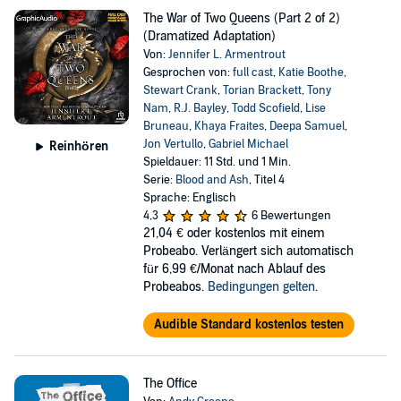
The War of Two Queens (Part 2 of 2)
(Dramatized Adaptation)
Von:
Jennifer L. Armentrout
Gesprochen von:
full cast
,
Katie Boothe
,
Stewart Crank
,
Torian Brackett
,
Tony
Nam
,
R.J. Bayley
,
Todd Scofield
,
Lise
Bruneau
,
Khaya Fraites
,
Deepa Samuel
,
Jon Vertullo
,
Gabriel Michael
Reinhören
Spieldauer: 11 Std. und 1 Min.
Serie:
Blood and Ash
, Titel 4
Sprache: Englisch
4,3
6 Bewertungen
21,04 €
oder kostenlos mit einem
Probeabo. Verlängert sich automatisch
für 6,99 €/Monat nach Ablauf des
Probeabos.
Bedingungen gelten
.
Audible Standard kostenlos testen
The Office