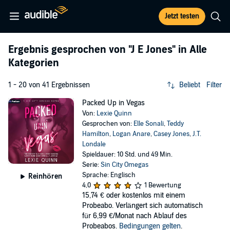
Jetzt testen
Ergebnis gesprochen von
"J E Jones"
in Alle
Kategorien
1 - 20 von 41 Ergebnissen
Beliebt
Filter
Packed Up in Vegas
Von:
Lexie Quinn
Gesprochen von:
Elle Sonali
,
Teddy
Hamilton
,
Logan Anare
,
Casey Jones
,
J.T.
Londale
Spieldauer: 10 Std. und 49 Min.
Serie:
Sin City Omegas
Sprache: Englisch
Reinhören
4,0
1 Bewertung
15,74 €
oder kostenlos mit einem
Probeabo. Verlängert sich automatisch
für 6,99 €/Monat nach Ablauf des
Probeabos.
Bedingungen gelten
.