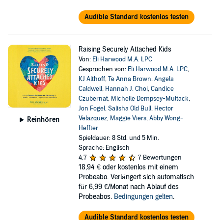
Audible Standard kostenlos testen
Raising Securely Attached Kids
Von:
Eli Harwood M.A. LPC
Gesprochen von:
Eli Harwood M.A. LPC
,
KJ Althoff
,
Te Anna Brown
,
Angela
Caldwell
,
Hannah J. Choi
,
Candice
Czubernat
,
Michelle Dempsey-Multack
,
Jon Fogel
,
Salisha Old Bull
,
Hector
Velazquez
,
Maggie Viers
,
Abby Wong-
Reinhören
Heffter
Spieldauer: 8 Std. und 5 Min.
Sprache: Englisch
4,7
7 Bewertungen
18,94 €
oder kostenlos mit einem
Probeabo. Verlängert sich automatisch
für 6,99 €/Monat nach Ablauf des
Probeabos.
Bedingungen gelten
.
Audible Standard kostenlos testen