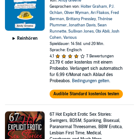
Von:
Andy Greene
Gesprochen von:
Holter Graham
,
P.J.
Ochlan
,
Oliver Wyman
,
Ari Fliakos
,
Fred
Berman
,
Brittany Pressley
,
Thérèse
Plummer
,
Jonathan Davis
,
Sean
Runnette
,
Sullivan Jones
,
Obi Abili
,
Josh
Cohen
,
Various
Reinhören
Spieldauer: 14 Std. und 20 Min.
Sprache: Englisch
4,1
7 Bewertungen
23,79 €
oder kostenlos mit einem
Probeabo. Verlängert sich automatisch
für 6,99 €/Monat nach Ablauf des
Probeabos.
Bedingungen gelten
.
Audible Standard kostenlos testen
67 Hot Explicit Erotic Sex Stories:
Swingers, BDSM, Spanking, Bisexual,
Paranormal Threesomes, BBW Erotica,
Lesbian First Time, Medical,