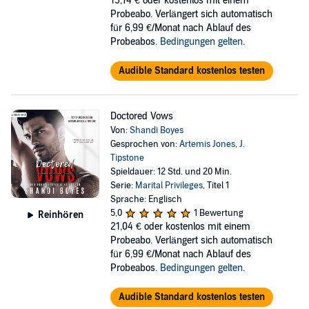
15,74 €
oder kostenlos mit einem
Probeabo. Verlängert sich automatisch
für 6,99 €/Monat nach Ablauf des
Probeabos.
Bedingungen gelten
.
Audible Standard kostenlos testen
Doctored Vows
Von:
Shandi Boyes
Gesprochen von:
Artemis Jones
,
J.
Tipstone
Spieldauer: 12 Std. und 20 Min.
Serie:
Marital Privileges
, Titel 1
Sprache: Englisch
5,0
1 Bewertung
Reinhören
21,04 €
oder kostenlos mit einem
Probeabo. Verlängert sich automatisch
für 6,99 €/Monat nach Ablauf des
Probeabos.
Bedingungen gelten
.
Audible Standard kostenlos testen