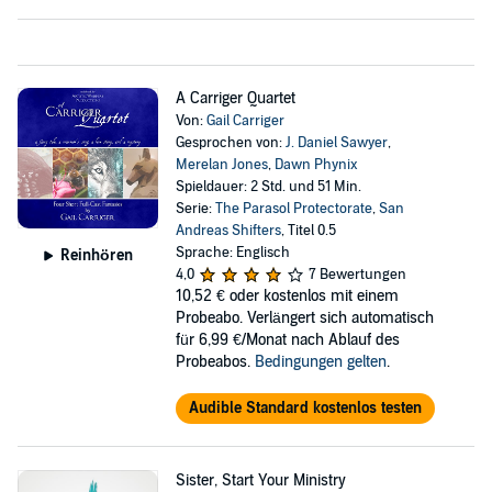
A Carriger Quartet
Von:
Gail Carriger
Gesprochen von:
J. Daniel Sawyer
,
Merelan Jones
,
Dawn Phynix
Spieldauer: 2 Std. und 51 Min.
Serie:
The Parasol Protectorate
,
San
Andreas Shifters
, Titel 0.5
Sprache: Englisch
Reinhören
4,0
7 Bewertungen
10,52 €
oder kostenlos mit einem
Probeabo. Verlängert sich automatisch
für 6,99 €/Monat nach Ablauf des
Probeabos.
Bedingungen gelten
.
Audible Standard kostenlos testen
Sister, Start Your Ministry