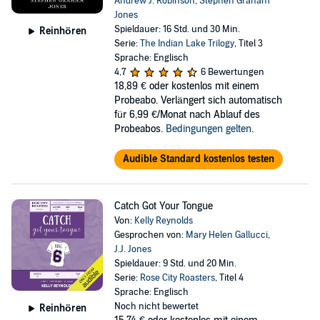
Andrew J. Robinson
,
Stephen Graham
Jones
Spieldauer: 16 Std. und 30 Min.
Reinhören
Serie:
The Indian Lake Trilogy
, Titel 3
Sprache: Englisch
4,7
6 Bewertungen
18,89 €
oder kostenlos mit einem
Probeabo. Verlängert sich automatisch
für 6,99 €/Monat nach Ablauf des
Probeabos.
Bedingungen gelten
.
Audible Standard kostenlos testen
Catch Got Your Tongue
Von:
Kelly Reynolds
Gesprochen von:
Mary Helen Gallucci
,
J.J. Jones
Spieldauer: 9 Std. und 20 Min.
Serie:
Rose City Roasters
, Titel 4
Sprache: Englisch
Noch nicht bewertet
Reinhören