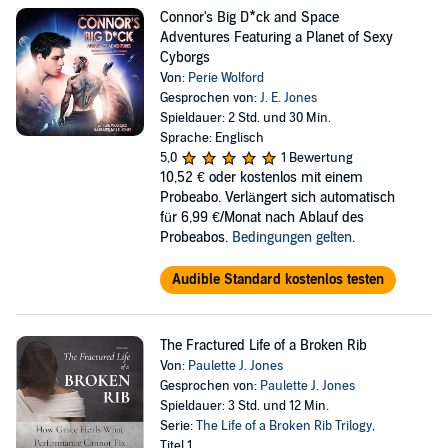
Connor's Big D*ck and Space
Adventures Featuring a Planet of Sexy
Cyborgs
Von:
Perie Wolford
Gesprochen von:
J. E. Jones
Spieldauer: 2 Std. und 30 Min.
Sprache: Englisch
5,0
1 Bewertung
10,52 €
oder kostenlos mit einem
Probeabo. Verlängert sich automatisch
für 6,99 €/Monat nach Ablauf des
Probeabos.
Bedingungen gelten
.
Audible Standard kostenlos testen
The Fractured Life of a Broken Rib
Von:
Paulette J. Jones
Gesprochen von:
Paulette J. Jones
Spieldauer: 3 Std. und 12 Min.
Serie:
The Life of a Broken Rib Trilogy
,
Titel 1