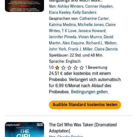
Gangbangs and Much More...
Von:
Ashley Winters
,
Conner Hayden
,
Kiara Keeley
,
Kelly Sanders
Gesprochen von:
Catherine Carter
,
Katrina Medina
,
Michelle Jones
,
Claire
Writes
,
T K Love
,
Jessica Howard
,
Jennifer Pineda
,
Vivian Munro
,
David
Martin
,
Alex Esquire
,
Richard L. Walton
,
John York
,
Frank J. Miller
,
Claire Dennis
Spieldauer: 22 Std. und 48 Min.
Sprache: Englisch
1,0
1 Bewertung
24,51 €
oder kostenlos mit einem
Probeabo. Verlängert sich automatisch
für 6,99 €/Monat nach Ablauf des
Probeabos.
Bedingungen gelten
.
Audible Standard kostenlos testen
The Girl Who Was Taken [Dramatized
Adaptation]