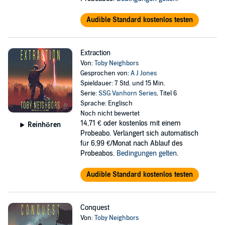
Audible Standard kostenlos testen
Extraction
Von:
Toby Neighbors
Gesprochen von:
A J Jones
Spieldauer: 7 Std. und 15 Min.
Serie:
SSG Vanhorn Series
, Titel 6
Sprache: Englisch
Noch nicht bewertet
14,71 €
oder kostenlos mit einem
Reinhören
Probeabo. Verlängert sich automatisch
für 6,99 €/Monat nach Ablauf des
Probeabos.
Bedingungen gelten
.
Audible Standard kostenlos testen
Conquest
Von:
Toby Neighbors