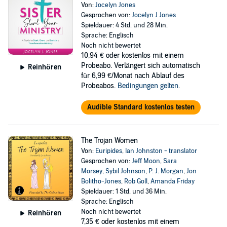
Von:
Jocelyn Jones
Gesprochen von:
Jocelyn J Jones
Spieldauer: 4 Std. und 28 Min.
Sprache: Englisch
Noch nicht bewertet
10,94 €
oder kostenlos mit einem
Probeabo. Verlängert sich automatisch
Reinhören
für 6,99 €/Monat nach Ablauf des
Probeabos.
Bedingungen gelten
.
Audible Standard kostenlos testen
The Trojan Women
Von:
Euripides
,
Ian Johnston - translator
Gesprochen von:
Jeff Moon
,
Sara
Morsey
,
Sybil Johnson
,
P. J. Morgan
,
Jon
Bolitho-Jones
,
Rob Goll
,
Amanda Friday
Spieldauer: 1 Std. und 36 Min.
Sprache: Englisch
Noch nicht bewertet
Reinhören
7,35 €
oder kostenlos mit einem