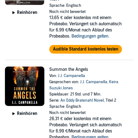
Sprache: Englisch
Noch nicht bewertet
Reinhören
13,65 €
oder kostenlos mit einem
Probeabo. Verlängert sich automatisch
für 6,99 €/Monat nach Ablauf des
Probeabos.
Bedingungen gelten
.
Audible Standard kostenlos testen
Summon the Angels
Von:
J.J. Campanella
Gesprochen von:
J.J. Campanella
,
Keira
Suzuki Jones
Spieldauer: 21 Std. und 7 Min.
Serie:
An Eddy Bratenahl Novel
, Titel 2
Sprache: Englisch
Noch nicht bewertet
Reinhören
26,31 €
oder kostenlos mit einem
Probeabo. Verlängert sich automatisch
für 6,99 €/Monat nach Ablauf des
Probeabos.
Bedingungen gelten
.