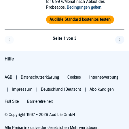
für 6,99 €/Monat nach Ablauf des
Probeabos.
Bedingungen gelten
.
Audible Standard kostenlos testen
Seite 1 von 3
Eine Seite zurück
Eine 
Hilfe
AGB
Datenschutzerklärung
Cookies
Internetwerbung
Impressum
Deutschland (Deutsch)
Abo kündigen
Full Site
Barrierefreiheit
© Copyright 1997 - 2026 Audible GmbH
Alle Preise inklusive der gesetzlichen Mehrwertsteuer.