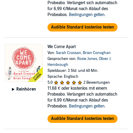
Probeabo. Verlängert sich automatisch
für 6,99 €/Monat nach Ablauf des
Probeabos.
Bedingungen gelten
.
Audible Standard kostenlos testen
We Come Apart
Von:
Sarah Crossan
,
Brian Conoghan
Gesprochen von:
Rosie Jones
,
Oliver J.
Hembrough
Spieldauer: 3 Std. und 40 Min.
Sprache: Englisch
5,0
2 Bewertungen
11,68 €
oder kostenlos mit einem
Reinhören
Probeabo. Verlängert sich automatisch
für 6,99 €/Monat nach Ablauf des
Probeabos.
Bedingungen gelten
.
Audible Standard kostenlos testen