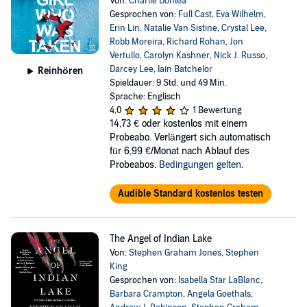
Von:
Charlie Donlea
Gesprochen von:
Full Cast
,
Eva Wilhelm
,
Erin Lin
,
Natalie Van Sistine
,
Crystal Lee
,
Robb Moreira
,
Richard Rohan
,
Jon
Vertullo
,
Carolyn Kashner
,
Nick J. Russo
,
Darcey Lee
,
Iain Batchelor
Reinhören
Spieldauer: 9 Std. und 49 Min.
Sprache: Englisch
4,0
1 Bewertung
14,73 €
oder kostenlos mit einem
Probeabo. Verlängert sich automatisch
für 6,99 €/Monat nach Ablauf des
Probeabos.
Bedingungen gelten
.
Audible Standard kostenlos testen
The Angel of Indian Lake
Von:
Stephen Graham Jones
,
Stephen
King
Gesprochen von:
Isabella Star LaBlanc
,
Barbara Crampton
,
Angela Goethals
,