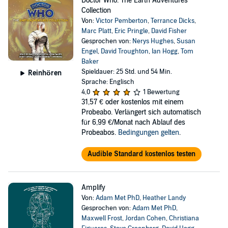
Doctor Who: The Earth Adventures
Collection
Von:
Victor Pemberton
,
Terrance Dicks
,
Marc Platt
,
Eric Pringle
,
David Fisher
Gesprochen von:
Nerys Hughes
,
Susan
Engel
,
David Troughton
,
Ian Hogg
,
Tom
Baker
Spieldauer: 25 Std. und 54 Min.
Reinhören
Sprache: Englisch
4,0
1 Bewertung
31,57 €
oder kostenlos mit einem
Probeabo. Verlängert sich automatisch
für 6,99 €/Monat nach Ablauf des
Probeabos.
Bedingungen gelten
.
Audible Standard kostenlos testen
Amplify
Von:
Adam Met PhD
,
Heather Landy
Gesprochen von:
Adam Met PhD
,
Maxwell Frost
,
Jordan Cohen
,
Christiana