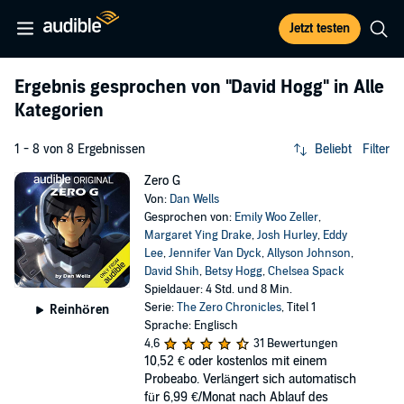
Jetzt testen
Ergebnis gesprochen von
"David Hogg"
in Alle
Kategorien
1 - 8 von 8 Ergebnissen
Beliebt
Filter
Zero G
Von:
Dan Wells
Gesprochen von:
Emily Woo Zeller
,
Margaret Ying Drake
,
Josh Hurley
,
Eddy
Lee
,
Jennifer Van Dyck
,
Allyson Johnson
,
David Shih
,
Betsy Hogg
,
Chelsea Spack
Spieldauer: 4 Std. und 8 Min.
Serie:
The Zero Chronicles
, Titel 1
Reinhören
Sprache: Englisch
4,6
31 Bewertungen
10,52 €
oder kostenlos mit einem
Probeabo. Verlängert sich automatisch
für 6,99 €/Monat nach Ablauf des