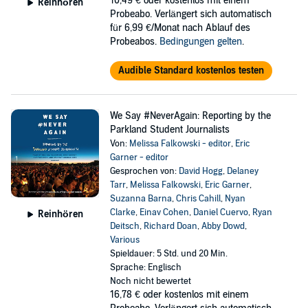
10,49 €
oder kostenlos mit einem
Reinhören
Probeabo. Verlängert sich automatisch
für 6,99 €/Monat nach Ablauf des
Probeabos.
Bedingungen gelten
.
Audible Standard kostenlos testen
We Say #NeverAgain: Reporting by the
Parkland Student Journalists
Von:
Melissa Falkowski - editor
,
Eric
Garner - editor
Gesprochen von:
David Hogg
,
Delaney
Tarr
,
Melissa Falkowski
,
Eric Garner
,
Suzanna Barna
,
Chris Cahill
,
Nyan
Clarke
,
Einav Cohen
,
Daniel Cuervo
,
Ryan
Reinhören
Deitsch
,
Richard Doan
,
Abby Dowd
,
Various
Spieldauer: 5 Std. und 20 Min.
Sprache: Englisch
Noch nicht bewertet
16,78 €
oder kostenlos mit einem