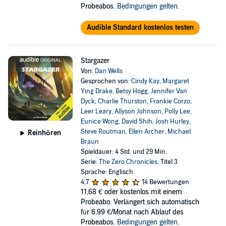
Probeabos.
Bedingungen gelten
.
Audible Standard kostenlos testen
Stargazer
Von:
Dan Wells
Gesprochen von:
Cindy Kay
,
Margaret
Ying Drake
,
Betsy Hogg
,
Jennifer Van
Dyck
,
Charlie Thurston
,
Frankie Corzo
,
Leer Leary
,
Allyson Johnson
,
Polly Lee
,
Eunice Wong
,
David Shih
,
Josh Hurley
,
Steve Routman
,
Ellen Archer
,
Michael
Reinhören
Braun
Spieldauer: 4 Std. und 29 Min.
Serie:
The Zero Chronicles
, Titel 3
Sprache: Englisch
4,7
14 Bewertungen
11,68 €
oder kostenlos mit einem
Probeabo. Verlängert sich automatisch
für 6,99 €/Monat nach Ablauf des
Probeabos.
Bedingungen gelten
.