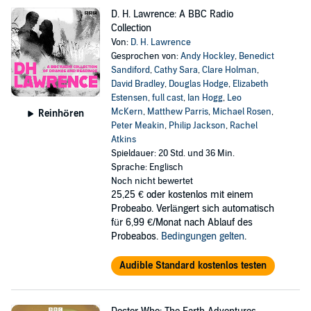
D. H. Lawrence: A BBC Radio
Collection
Von:
D. H. Lawrence
Gesprochen von:
Andy Hockley
,
Benedict
Sandiford
,
Cathy Sara
,
Clare Holman
,
David Bradley
,
Douglas Hodge
,
Elizabeth
Estensen
,
full cast
,
Ian Hogg
,
Leo
McKern
,
Matthew Parris
,
Michael Rosen
,
Reinhören
Peter Meakin
,
Philip Jackson
,
Rachel
Atkins
Spieldauer: 20 Std. und 36 Min.
Sprache: Englisch
Noch nicht bewertet
25,25 €
oder kostenlos mit einem
Probeabo. Verlängert sich automatisch
für 6,99 €/Monat nach Ablauf des
Probeabos.
Bedingungen gelten
.
Audible Standard kostenlos testen