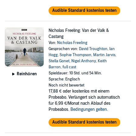
Audible Standard kostenlos testen
Nicholas Freeling: Van der Valk &
Castang
Von:
Nicholas Freeling
Gesprochen von:
David Troughton
,
Ian
Hogg
,
Sophie Thompson
,
Martin Jarvis
,
Stella Gonet
,
Nigel Anthony
,
Keith
Barron
,
full cast
Spieldauer: 10 Std. und 54 Min.
Reinhören
Sprache: Englisch
Noch nicht bewertet
17,88 €
oder kostenlos mit einem
Probeabo. Verlängert sich automatisch
für 6,99 €/Monat nach Ablauf des
Probeabos.
Bedingungen gelten
.
Audible Standard kostenlos testen