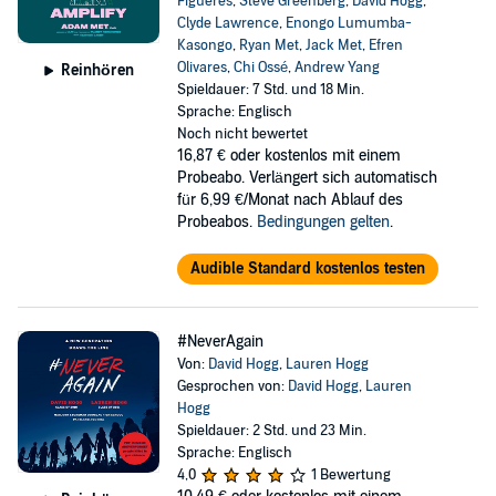
Figueres
,
Steve Greenberg
,
David Hogg
,
Clyde Lawrence
,
Enongo Lumumba-
Kasongo
,
Ryan Met
,
Jack Met
,
Efren
Olivares
,
Chi Ossé
,
Andrew Yang
Reinhören
Spieldauer: 7 Std. und 18 Min.
Sprache: Englisch
Noch nicht bewertet
16,87 €
oder kostenlos mit einem
Probeabo. Verlängert sich automatisch
für 6,99 €/Monat nach Ablauf des
Probeabos.
Bedingungen gelten
.
Audible Standard kostenlos testen
#NeverAgain
Von:
David Hogg
,
Lauren Hogg
Gesprochen von:
David Hogg
,
Lauren
Hogg
Spieldauer: 2 Std. und 23 Min.
Sprache: Englisch
4,0
1 Bewertung