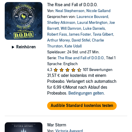
The Rise and Fall of D.O.D.O.
Von:
Neal Stephenson
,
Nicole Galland
Gesprochen von:
Laurence Bouvard
,
Shelley Atkinson
,
Laural Merlington
,
Joe
Barrett
,
Will Damron
,
Luke Daniels
,
Robert Fass
,
James Foster
,
Tavia Gilbert
,
Arthur Morey
,
David Stifel
,
Charlie
Thurston
,
Kate Udall
Reinhören
Spieldauer: 24 Std. und 27 Min.
Serie:
The Rise and Fall of D.O.D.O.
, Titel 1
Sprache: Englisch
4,3
107 Bewertungen
31,57 €
oder kostenlos mit einem
Probeabo. Verlängert sich automatisch
für 6,99 €/Monat nach Ablauf des
Probeabos.
Bedingungen gelten
.
Audible Standard kostenlos testen
War Storm
Von:
Victoria Aveyard