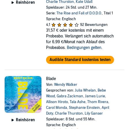
Charlie Thurston
,
Kate Udall
Reinhören
Spieldauer: 24 Std. und 27 Min.
Serie:
The Rise and Fall of D.O.D.O.
, Titel 1
Sprache: Englisch
4,1
92 Bewertungen
31,57 €
oder kostenlos mit einem
Probeabo. Verlängert sich automatisch
für 6,99 €/Monat nach Ablauf des
Probeabos.
Bedingungen gelten
.
Audible Standard kostenlos testen
Blade
Von:
Wendy Walker
Gesprochen von:
Julia Whelan
,
Bebe
Wood
,
Gabra Zackman
,
James Lurie
,
Allison Hiroto
,
Tala Ashe
,
Thom Rivera
,
Carol Monda
,
Stephanie Einstein
,
April
Doty
,
Charlie Thurston
,
Lily Ganser
Spieldauer: 8 Std. und 55 Min.
Reinhören
Sprache: Englisch