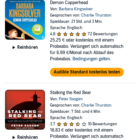
Demon Copperhead
Von:
Barbara Kingsolver
Gesprochen von:
Charlie Thurston
Spieldauer: 21 Std. und 3 Min.
Sprache: Englisch
4,8
72 Bewertungen
25,25 €
oder kostenlos mit einem
Probeabo. Verlängert sich automatisch
Reinhören
für 6,99 €/Monat nach Ablauf des
Probeabos.
Bedingungen gelten
.
Audible Standard kostenlos testen
Stalking the Red Bear
Von:
Peter Sasgen
Gesprochen von:
Charlie Thurston
Spieldauer: 7 Std. und 4 Min.
Sprache: Englisch
3,7
10 Bewertungen
16,83 €
oder kostenlos mit einem
Probeabo. Verlängert sich automatisch
Reinhören