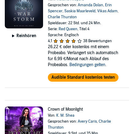
Gesprochen von:
Amanda Dolan
,
Erin
Spencer
,
Saskia Maarleveld
,
Vikas Adam
,
Charlie Thurston
Spieldauer: 22 Std. und 24 Min.
Serie:
Red Queen
, Titel 4
Sprache: Englisch
Reinhören
4,1
38 Bewertungen
26,22 €
oder kostenlos mit einem
Probeabo. Verlängert sich automatisch
für 6,99 €/Monat nach Ablauf des
Probeabos.
Bedingungen gelten
.
Audible Standard kostenlos testen
Crown of Moonlight
Von:
K. M. Shea
Gesprochen von:
Avery Caris
,
Charlie
Thurston
Spieldauer: 9 Std. und 35 Min.