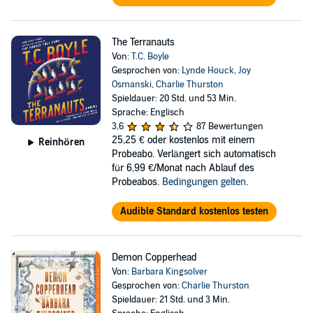
The Terranauts
Von:
T.C. Boyle
Gesprochen von:
Lynde Houck
,
Joy
Osmanski
,
Charlie Thurston
Spieldauer: 20 Std. und 53 Min.
Sprache: Englisch
3,6
87 Bewertungen
25,25 €
oder kostenlos mit einem
Reinhören
Probeabo. Verlängert sich automatisch
für 6,99 €/Monat nach Ablauf des
Probeabos.
Bedingungen gelten
.
Audible Standard kostenlos testen
Demon Copperhead
Von:
Barbara Kingsolver
Gesprochen von:
Charlie Thurston
Spieldauer: 21 Std. und 3 Min.