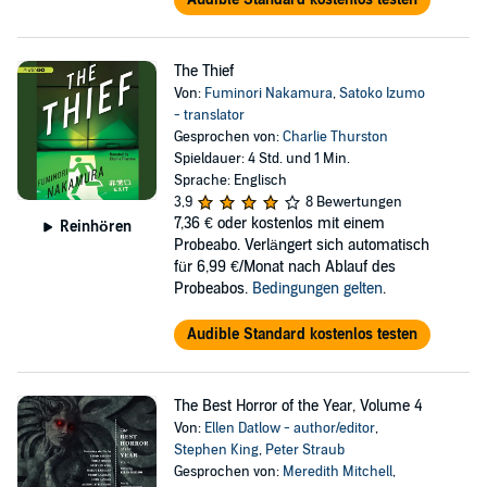
The Thief
Von:
Fuminori Nakamura
,
Satoko Izumo
- translator
Gesprochen von:
Charlie Thurston
Spieldauer: 4 Std. und 1 Min.
Sprache: Englisch
3,9
8 Bewertungen
7,36 €
oder kostenlos mit einem
Reinhören
Probeabo. Verlängert sich automatisch
für 6,99 €/Monat nach Ablauf des
Probeabos.
Bedingungen gelten
.
Audible Standard kostenlos testen
The Best Horror of the Year, Volume 4
Von:
Ellen Datlow - author/editor
,
Stephen King
,
Peter Straub
Gesprochen von:
Meredith Mitchell
,