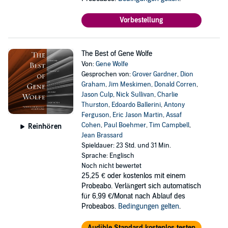
Vorbestellung
The Best of Gene Wolfe
Von:
Gene Wolfe
Gesprochen von:
Grover Gardner
,
Dion
Graham
,
Jim Meskimen
,
Donald Corren
,
Jason Culp
,
Nick Sullivan
,
Charlie
Thurston
,
Edoardo Ballerini
,
Antony
Ferguson
,
Eric Jason Martin
,
Assaf
Cohen
,
Paul Boehmer
,
Tim Campbell
,
Reinhören
Jean Brassard
Spieldauer: 23 Std. und 31 Min.
Sprache: Englisch
Noch nicht bewertet
25,25 €
oder kostenlos mit einem
Probeabo. Verlängert sich automatisch
für 6,99 €/Monat nach Ablauf des
Probeabos.
Bedingungen gelten
.
Audible Standard kostenlos testen