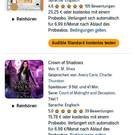
Sprache: Englisch
4,8
105 Bewertungen
25,25 €
oder kostenlos mit einem
Probeabo. Verlängert sich automatisch
Reinhören
für 6,99 €/Monat nach Ablauf des
Probeabos.
Bedingungen gelten
.
Audible Standard kostenlos testen
Crown of Shadows
Von:
K. M. Shea
Gesprochen von:
Avery Caris
,
Charlie
Thurston
Spieldauer: 9 Std. und 41 Min.
Serie:
Court of Midnight and Deception
,
Titel 1
Sprache: Englisch
Reinhören
5,0
39 Bewertungen
15,78 €
oder kostenlos mit einem
Probeabo. Verlängert sich automatisch
für 6,99 €/Monat nach Ablauf des