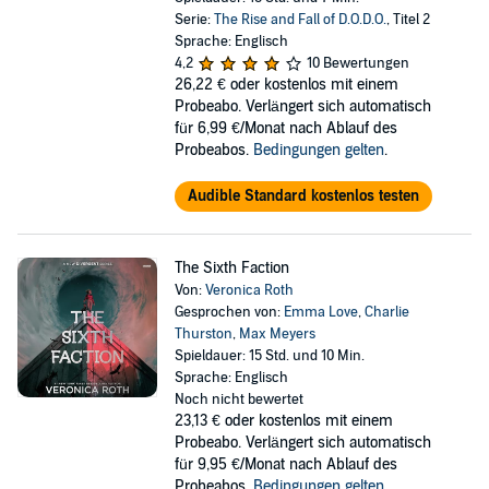
Serie:
The Rise and Fall of D.O.D.O.
, Titel 2
Sprache: Englisch
4,2
10 Bewertungen
26,22 €
oder kostenlos mit einem
Probeabo. Verlängert sich automatisch
für 6,99 €/Monat nach Ablauf des
Probeabos.
Bedingungen gelten
.
Audible Standard kostenlos testen
The Sixth Faction
Von:
Veronica Roth
Gesprochen von:
Emma Love
,
Charlie
Thurston
,
Max Meyers
Spieldauer: 15 Std. und 10 Min.
Sprache: Englisch
Noch nicht bewertet
23,13 €
oder kostenlos mit einem
Probeabo. Verlängert sich automatisch
für 9,95 €/Monat nach Ablauf des
Probeabos.
Bedingungen gelten
.