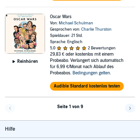
Oscar Wars
Von:
Michael Schulman
Gesprochen von:
Charlie Thurston
Spieldauer: 21 Std.
Sprache: Englisch
5,0
2 Bewertungen
29,83 €
oder kostenlos mit einem
Probeabo. Verlängert sich automatisch
Reinhören
für 6,99 €/Monat nach Ablauf des
Probeabos.
Bedingungen gelten
.
Audible Standard kostenlos testen
Seite 1 von 9
Eine Seite zurück
Eine 
Hilfe