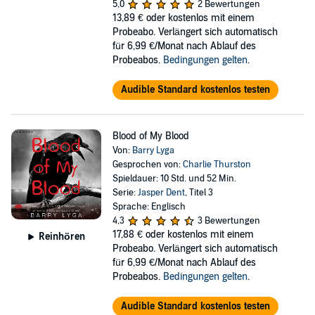
5,0
2 Bewertungen
13,89 €
oder kostenlos mit einem
Probeabo. Verlängert sich automatisch
für 6,99 €/Monat nach Ablauf des
Probeabos.
Bedingungen gelten
.
Audible Standard kostenlos testen
Blood of My Blood
Von:
Barry Lyga
Gesprochen von:
Charlie Thurston
Spieldauer: 10 Std. und 52 Min.
Serie:
Jasper Dent
, Titel 3
Sprache: Englisch
4,3
3 Bewertungen
17,88 €
oder kostenlos mit einem
Reinhören
Probeabo. Verlängert sich automatisch
für 6,99 €/Monat nach Ablauf des
Probeabos.
Bedingungen gelten
.
Audible Standard kostenlos testen