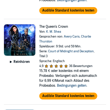
Probeabos.
Bedingungen gelten
.
Audible Standard kostenlos testen
The Queen's Crown
Von:
K. M. Shea
Gesprochen von:
Avery Caris
,
Charlie
Thurston
Spieldauer: 9 Std. und 59 Min.
Serie:
Court of Midnight and Deception
,
Titel 3
Sprache: Englisch
Reinhören
4,9
36 Bewertungen
15,78 €
oder kostenlos mit einem
Probeabo. Verlängert sich automatisch
für 6,99 €/Monat nach Ablauf des
Probeabos.
Bedingungen gelten
.
Audible Standard kostenlos testen