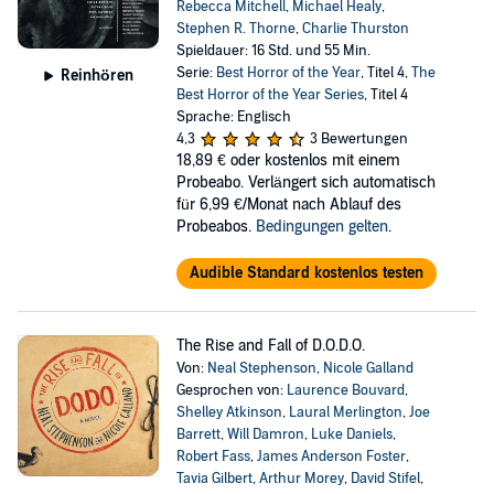
Rebecca Mitchell
,
Michael Healy
,
Stephen R. Thorne
,
Charlie Thurston
Spieldauer: 16 Std. und 55 Min.
Serie:
Best Horror of the Year
, Titel 4,
The
Reinhören
Best Horror of the Year Series
, Titel 4
Sprache: Englisch
4,3
3 Bewertungen
18,89 €
oder kostenlos mit einem
Probeabo. Verlängert sich automatisch
für 6,99 €/Monat nach Ablauf des
Probeabos.
Bedingungen gelten
.
Audible Standard kostenlos testen
The Rise and Fall of D.O.D.O.
Von:
Neal Stephenson
,
Nicole Galland
Gesprochen von:
Laurence Bouvard
,
Shelley Atkinson
,
Laural Merlington
,
Joe
Barrett
,
Will Damron
,
Luke Daniels
,
Robert Fass
,
James Anderson Foster
,
Tavia Gilbert
,
Arthur Morey
,
David Stifel
,