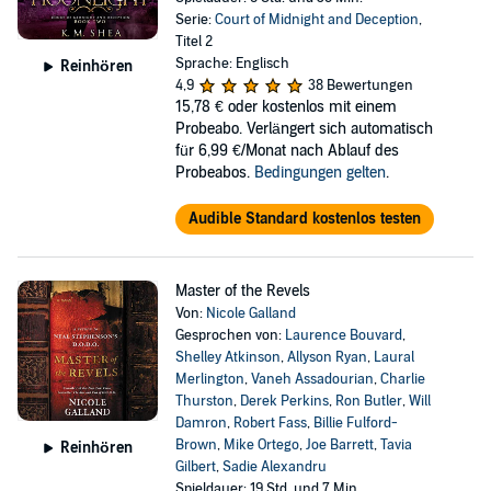
Serie:
Court of Midnight and Deception
,
Titel 2
Sprache: Englisch
Reinhören
4,9
38 Bewertungen
15,78 €
oder kostenlos mit einem
Probeabo. Verlängert sich automatisch
für 6,99 €/Monat nach Ablauf des
Probeabos.
Bedingungen gelten
.
Audible Standard kostenlos testen
Master of the Revels
Von:
Nicole Galland
Gesprochen von:
Laurence Bouvard
,
Shelley Atkinson
,
Allyson Ryan
,
Laural
Merlington
,
Vaneh Assadourian
,
Charlie
Thurston
,
Derek Perkins
,
Ron Butler
,
Will
Damron
,
Robert Fass
,
Billie Fulford-
Brown
,
Mike Ortego
,
Joe Barrett
,
Tavia
Reinhören
Gilbert
,
Sadie Alexandru
Spieldauer: 19 Std. und 7 Min.