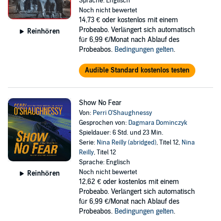
Sprache: Englisch
Noch nicht bewertet
14,73 €
oder kostenlos mit einem
Probeabo. Verlängert sich automatisch
Reinhören
für 6,99 €/Monat nach Ablauf des
Probeabos.
Bedingungen gelten
.
Audible Standard kostenlos testen
Show No Fear
Von:
Perri O'Shaughnessy
Gesprochen von:
Dagmara Dominczyk
Spieldauer: 6 Std. und 23 Min.
Serie:
Nina Reilly (abridged)
, Titel 12,
Nina
Reilly
, Titel 12
Sprache: Englisch
Noch nicht bewertet
Reinhören
12,62 €
oder kostenlos mit einem
Probeabo. Verlängert sich automatisch
für 6,99 €/Monat nach Ablauf des
Probeabos.
Bedingungen gelten
.