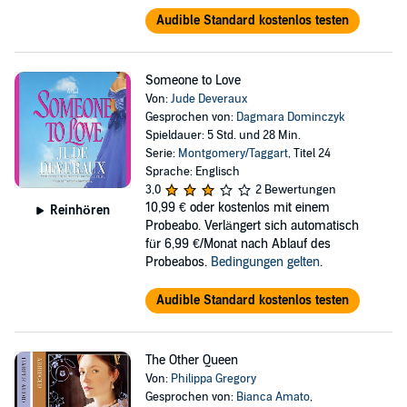
Audible Standard kostenlos testen
Someone to Love
Von:
Jude Deveraux
Gesprochen von:
Dagmara Dominczyk
Spieldauer: 5 Std. und 28 Min.
Serie:
Montgomery/Taggart
, Titel 24
Sprache: Englisch
3,0
2 Bewertungen
10,99 €
oder kostenlos mit einem
Reinhören
Probeabo. Verlängert sich automatisch
für 6,99 €/Monat nach Ablauf des
Probeabos.
Bedingungen gelten
.
Audible Standard kostenlos testen
The Other Queen
Von:
Philippa Gregory
Gesprochen von:
Bianca Amato
,