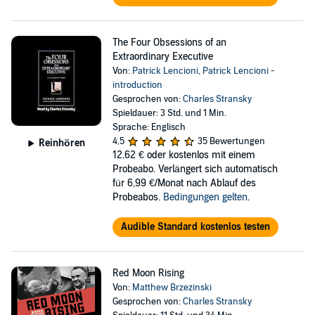
The Four Obsessions of an
Extraordinary Executive
Von:
Patrick Lencioni
,
Patrick Lencioni -
introduction
Gesprochen von:
Charles Stransky
Spieldauer: 3 Std. und 1 Min.
Sprache: Englisch
4,5
35 Bewertungen
Reinhören
12,62 €
oder kostenlos mit einem
Probeabo. Verlängert sich automatisch
für 6,99 €/Monat nach Ablauf des
Probeabos.
Bedingungen gelten
.
Audible Standard kostenlos testen
Red Moon Rising
Von:
Matthew Brzezinski
Gesprochen von:
Charles Stransky