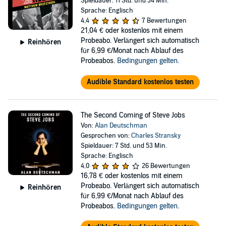
Spieldauer: 11 Std. und 34 Min.
Sprache: Englisch
4,4
7 Bewertungen
21,04 €
oder kostenlos mit einem
Probeabo. Verlängert sich automatisch
Reinhören
für 6,99 €/Monat nach Ablauf des
Probeabos.
Bedingungen gelten
.
Audible Standard kostenlos testen
The Second Coming of Steve Jobs
Von:
Alan Deutschman
Gesprochen von:
Charles Stransky
Spieldauer: 7 Std. und 53 Min.
Sprache: Englisch
4,0
26 Bewertungen
16,78 €
oder kostenlos mit einem
Probeabo. Verlängert sich automatisch
Reinhören
für 6,99 €/Monat nach Ablauf des
Probeabos.
Bedingungen gelten
.