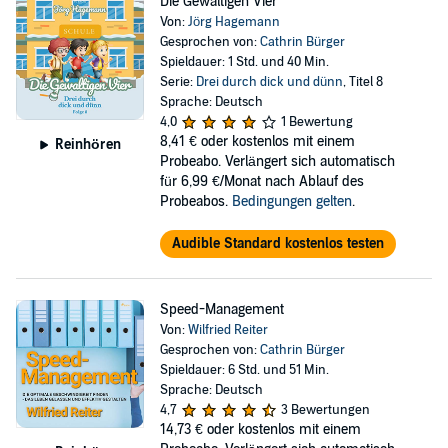
Die Gewaltigen Vier
Von:
Jörg Hagemann
Gesprochen von:
Cathrin Bürger
Spieldauer: 1 Std. und 40 Min.
Serie:
Drei durch dick und dünn
, Titel 8
Sprache: Deutsch
4,0
1 Bewertung
8,41 €
oder kostenlos mit einem
Reinhören
Probeabo. Verlängert sich automatisch
für 6,99 €/Monat nach Ablauf des
Probeabos.
Bedingungen gelten
.
Audible Standard kostenlos testen
Speed-Management
Von:
Wilfried Reiter
Gesprochen von:
Cathrin Bürger
Spieldauer: 6 Std. und 51 Min.
Sprache: Deutsch
4,7
3 Bewertungen
14,73 €
oder kostenlos mit einem