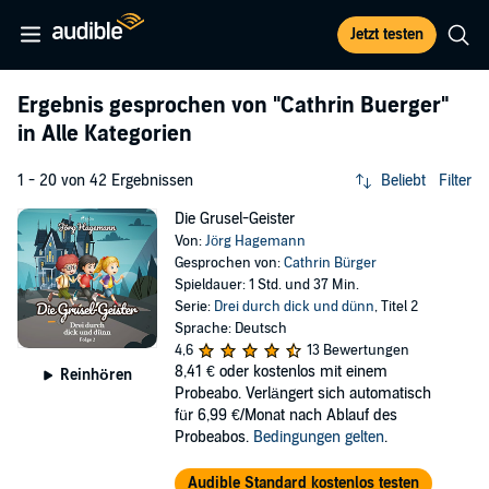
Jetzt testen
Ergebnis gesprochen von
"Cathrin Buerger"
in Alle Kategorien
1 - 20 von 42 Ergebnissen
Beliebt
Filter
Die Grusel-Geister
Von:
Jörg Hagemann
Gesprochen von:
Cathrin Bürger
Spieldauer: 1 Std. und 37 Min.
Serie:
Drei durch dick und dünn
, Titel 2
Sprache: Deutsch
4,6
13 Bewertungen
8,41 €
oder kostenlos mit einem
Reinhören
Probeabo. Verlängert sich automatisch
für 6,99 €/Monat nach Ablauf des
Probeabos.
Bedingungen gelten
.
Audible Standard kostenlos testen