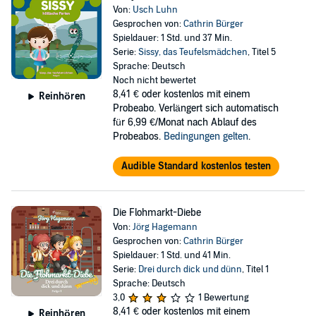
Von:
Usch Luhn
Gesprochen von:
Cathrin Bürger
Spieldauer: 1 Std. und 37 Min.
Serie:
Sissy, das Teufelsmädchen
, Titel 5
Sprache: Deutsch
Noch nicht bewertet
8,41 €
oder kostenlos mit einem
Reinhören
Probeabo. Verlängert sich automatisch
für 6,99 €/Monat nach Ablauf des
Probeabos.
Bedingungen gelten
.
Audible Standard kostenlos testen
Die Flohmarkt-Diebe
Von:
Jörg Hagemann
Gesprochen von:
Cathrin Bürger
Spieldauer: 1 Std. und 41 Min.
Serie:
Drei durch dick und dünn
, Titel 1
Sprache: Deutsch
3,0
1 Bewertung
8,41 €
oder kostenlos mit einem
Reinhören