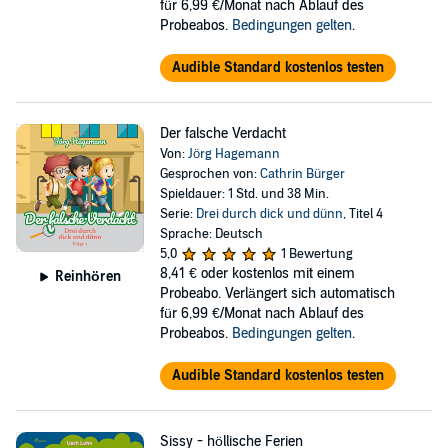
für 6,99 €/Monat nach Ablauf des
Probeabos.
Bedingungen gelten
.
Audible Standard kostenlos testen
Der falsche Verdacht
Von:
Jörg Hagemann
Gesprochen von:
Cathrin Bürger
Spieldauer: 1 Std. und 38 Min.
Serie:
Drei durch dick und dünn
, Titel 4
Sprache: Deutsch
5,0
1 Bewertung
8,41 €
oder kostenlos mit einem
Reinhören
Probeabo. Verlängert sich automatisch
für 6,99 €/Monat nach Ablauf des
Probeabos.
Bedingungen gelten
.
Audible Standard kostenlos testen
Sissy - höllische Ferien