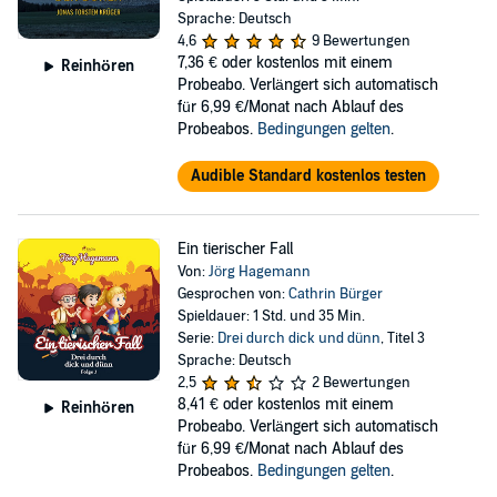
Sprache: Deutsch
4,6
9 Bewertungen
7,36 €
oder kostenlos mit einem
Reinhören
Probeabo. Verlängert sich automatisch
für 6,99 €/Monat nach Ablauf des
Probeabos.
Bedingungen gelten
.
Audible Standard kostenlos testen
Ein tierischer Fall
Von:
Jörg Hagemann
Gesprochen von:
Cathrin Bürger
Spieldauer: 1 Std. und 35 Min.
Serie:
Drei durch dick und dünn
, Titel 3
Sprache: Deutsch
2,5
2 Bewertungen
8,41 €
oder kostenlos mit einem
Reinhören
Probeabo. Verlängert sich automatisch
für 6,99 €/Monat nach Ablauf des
Probeabos.
Bedingungen gelten
.