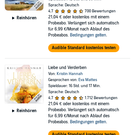
Sprache: Deutsch
4,7
700 Bewertungen
21,04 €
oder kostenlos mit einem
Reinhören
Probeabo. Verlängert sich automatisch
für 6,99 €/Monat nach Ablauf des
Probeabos.
Bedingungen gelten
.
Audible Standard kostenlos testen
Liebe und Verderben
Von:
Kristin Hannah
Gesprochen von:
Eva Mattes
Spieldauer: 16 Std. und 17 Min.
Sprache: Deutsch
4,7
1.712 Bewertungen
21,04 €
oder kostenlos mit einem
Probeabo. Verlängert sich automatisch
Reinhören
für 6,99 €/Monat nach Ablauf des
Probeabos.
Bedingungen gelten
.
Audible Standard kostenlos testen