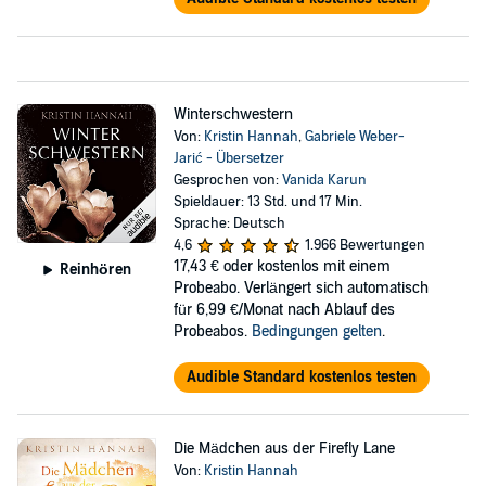
Winterschwestern
Von:
Kristin Hannah
,
Gabriele Weber-
Jarić - Übersetzer
Gesprochen von:
Vanida Karun
Spieldauer: 13 Std. und 17 Min.
Sprache: Deutsch
4,6
1.966 Bewertungen
17,43 €
oder kostenlos mit einem
Reinhören
Probeabo. Verlängert sich automatisch
für 6,99 €/Monat nach Ablauf des
Probeabos.
Bedingungen gelten
.
Audible Standard kostenlos testen
Die Mädchen aus der Firefly Lane
Von:
Kristin Hannah