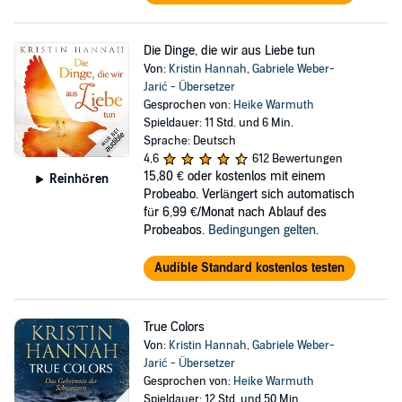
Die Dinge, die wir aus Liebe tun
Von:
Kristin Hannah
,
Gabriele Weber-
Jarić - Übersetzer
Gesprochen von:
Heike Warmuth
Spieldauer: 11 Std. und 6 Min.
Sprache: Deutsch
4,6
612 Bewertungen
15,80 €
oder kostenlos mit einem
Reinhören
Probeabo. Verlängert sich automatisch
für 6,99 €/Monat nach Ablauf des
Probeabos.
Bedingungen gelten
.
Audible Standard kostenlos testen
True Colors
Von:
Kristin Hannah
,
Gabriele Weber-
Jarić - Übersetzer
Gesprochen von:
Heike Warmuth
Spieldauer: 12 Std. und 50 Min.