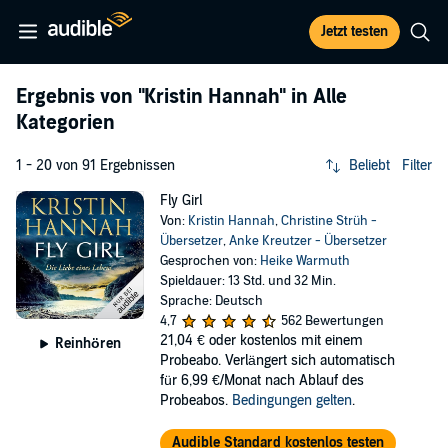
Jetzt testen
Ergebnis von
"Kristin Hannah"
in Alle
Kategorien
1 - 20 von 91 Ergebnissen
Beliebt
Filter
Fly Girl
Von:
Kristin Hannah
,
Christine Strüh -
Übersetzer
,
Anke Kreutzer - Übersetzer
Gesprochen von:
Heike Warmuth
Spieldauer: 13 Std. und 32 Min.
Sprache: Deutsch
4,7
562 Bewertungen
21,04 €
oder kostenlos mit einem
Reinhören
Probeabo. Verlängert sich automatisch
für 6,99 €/Monat nach Ablauf des
Probeabos.
Bedingungen gelten
.
Audible Standard kostenlos testen