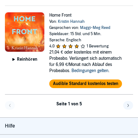
Home Front
Von:
Kristin Hannah
Gesprochen von:
Maggi-Meg Reed
Spieldauer: 15 Std. und 5 Min.
Sprache: Englisch
4,0
1 Bewertung
21,04 €
oder kostenlos mit einem
Probeabo. Verlängert sich automatisch
Reinhören
für 6,99 €/Monat nach Ablauf des
Probeabos.
Bedingungen gelten
.
Audible Standard kostenlos testen
Seite 1 von 5
Eine Seite zurück
Eine 
Hilfe