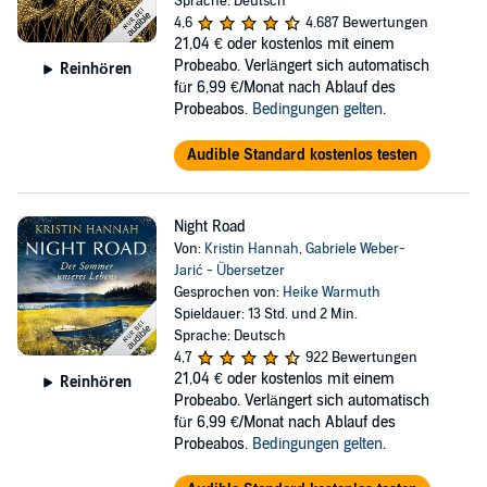
Sprache: Deutsch
4,6
4.687 Bewertungen
21,04 €
oder kostenlos mit einem
Probeabo. Verlängert sich automatisch
Reinhören
für 6,99 €/Monat nach Ablauf des
Probeabos.
Bedingungen gelten
.
Audible Standard kostenlos testen
Night Road
Von:
Kristin Hannah
,
Gabriele Weber-
Jarić - Übersetzer
Gesprochen von:
Heike Warmuth
Spieldauer: 13 Std. und 2 Min.
Sprache: Deutsch
4,7
922 Bewertungen
21,04 €
oder kostenlos mit einem
Reinhören
Probeabo. Verlängert sich automatisch
für 6,99 €/Monat nach Ablauf des
Probeabos.
Bedingungen gelten
.