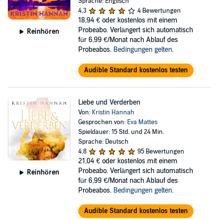
Sprache: Englisch
4,3
4 Bewertungen
18,94 €
oder kostenlos mit einem
Probeabo. Verlängert sich automatisch
Reinhören
für 6,99 €/Monat nach Ablauf des
Probeabos.
Bedingungen gelten
.
Audible Standard kostenlos testen
Liebe und Verderben
Von:
Kristin Hannah
Gesprochen von:
Eva Mattes
Spieldauer: 15 Std. und 24 Min.
Sprache: Deutsch
4,8
95 Bewertungen
21,04 €
oder kostenlos mit einem
Probeabo. Verlängert sich automatisch
Reinhören
für 6,99 €/Monat nach Ablauf des
Probeabos.
Bedingungen gelten
.
Audible Standard kostenlos testen