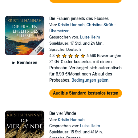
Die Frauen jenseits des Flusses
Von:
Kristin Hannah
,
Christine Strüh -
Übersetzer
Gesprochen von:
Luise Helm
Spieldauer: 17 Std. und 24 Min.
Sprache: Deutsch
4,8
4.460 Bewertungen
21,04 €
oder kostenlos mit einem
Reinhören
Probeabo. Verlängert sich automatisch
für 6,99 €/Monat nach Ablauf des
Probeabos.
Bedingungen gelten
.
Audible Standard kostenlos testen
Die vier Winde
Von:
Kristin Hannah
Gesprochen von:
Luise Helm
Spieldauer: 15 Std. und 41 Min.