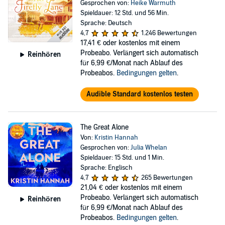
Gesprochen von:
Heike Warmuth
Spieldauer: 12 Std. und 56 Min.
Sprache: Deutsch
4,7
1.246 Bewertungen
17,41 €
oder kostenlos mit einem
Probeabo. Verlängert sich automatisch
Reinhören
für 6,99 €/Monat nach Ablauf des
Probeabos.
Bedingungen gelten
.
Audible Standard kostenlos testen
The Great Alone
Von:
Kristin Hannah
Gesprochen von:
Julia Whelan
Spieldauer: 15 Std. und 1 Min.
Sprache: Englisch
4,7
265 Bewertungen
21,04 €
oder kostenlos mit einem
Probeabo. Verlängert sich automatisch
Reinhören
für 6,99 €/Monat nach Ablauf des
Probeabos.
Bedingungen gelten
.