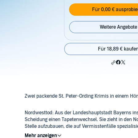
Für 0,00 € ausprobie
Weitere Angebote
Für 18,89 € kaufe
Zwei packende St. Peter-Ording Krimis in einem Hö
Nordwesttod: Aus der Landeshauptstadt Bayerns ins
Scheidung einen Tapetenwechsel. Sie zieht in den 
Stelle aufzubauen, die auf Vermisstenfälle spezialisier
an die Nordseeküste: Nina Brechtmann, eine junge Um