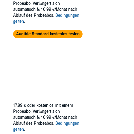
hren verschwand ein Junge aus einem
Probeabo. Verlängert sich
nner, von denen allerdings nur der Leiter
automatisch für 6,99 €/Monat nach
 sich an dem Jungen vergangen zu haben,
Ablauf des Probeabos.
Bedingungen
 Ausland nach St. Peter-Ording zurückkehrt
gelten
.
leicht eine Chance, den Mann lebend zu
Audible Standard kostenlos testen
17,89 €
oder kostenlos mit einem
Probeabo. Verlängert sich
automatisch für 6,99 €/Monat nach
Ablauf des Probeabos.
Bedingungen
gelten
.