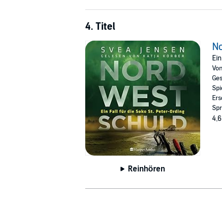
4. Titel
N
Ein
Vo
Ges
Spi
Ers
Spr
4,6
Reinhören