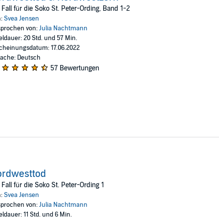
n Anna Wagner entspringt dem Albtraum aller Eltern: Vor mehr als 15 Ja
 Fall für die Soko St. Peter-Ording, Band 1-2
e wurde nie gefunden. Im Fokus der Ermittlungen standen damals drei Mä
n:
Svea Jensen
ichkeitswirksamen Indizienprozess freigesprochen wurde. Den Verdacht,
prochen von:
Julia Nachtmann
llständig abstreifen. Als der damalige Camp-Leiter nach vielen Jahren im
eldauer: 20 Std. und 57 Min.
t der Soko schnell klar: Nur wenn sie den alten Fall lösen, haben sie viel
cheinungsdatum: 17.06.2022
ache: Deutsch
hland GmbH (P)2022 Verlagsgruppe HarperCollins Deutschland GmbH
57 Bewertungen
ordwesttod
 Fall für die Soko St. Peter-Ording 1
n:
Svea Jensen
prochen von:
Julia Nachtmann
eldauer: 11 Std. und 6 Min.