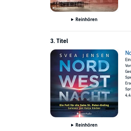
Reinhören
3. Titel
N
Ein
Vo
Ges
Spi
Ers
Spr
4,4
Reinhören