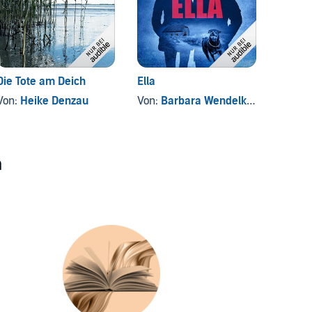
Die Tote am Deich
Ella
Kalt un
Von:
Heike Denzau
Von:
Barbara Wendelken
Von:
V
n