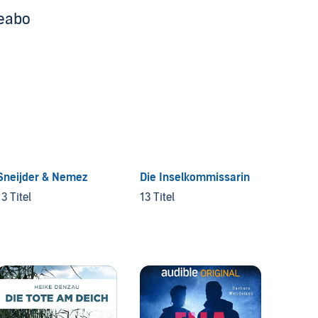
beabo
Sneijder & Nemez
Die Inselkommissarin
Haupt
Benthi
13 Titel
13 Titel
13 Tite