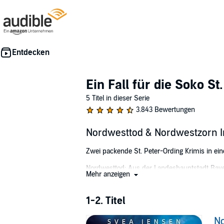
Ein Fall für die Soko St
5 Titel in dieser Serie
3.843 Bewertungen
Nordwesttod & Nordwestzorn 
Zwei packende St. Peter-Ording Krimis in e
Nordwesttod: Aus der Landeshauptstadt Bayer
Mehr anzeigen
Norden, um im Landeskriminalamt Schleswig-Hols
Ording an die Nordseeküste: Nina Brechtmann,
mit den aggressiven Expansionsplänen ihrer F
1-2. Titel
Dienststellenleiter Hendrik Norberg ermitt
N