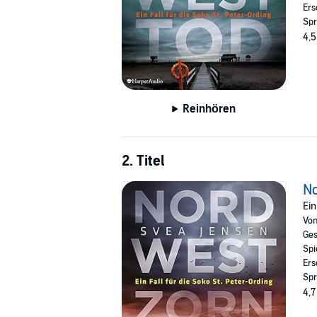
Ers
Spr
4,5
Reinhören
2. Titel
N
Ein
Vo
Ges
Spi
Ers
Spr
4,7