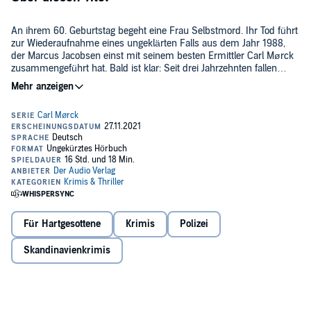
An ihrem 60. Geburtstag begeht eine Frau Selbstmord. Ihr Tod führt
zur Wiederaufnahme eines ungeklärten Falls aus dem Jahr 1988,
der Marcus Jacobsen einst mit seinem besten Ermittler Carl Mørck
zusammengeführt hat. Bald ist klar: Seit drei Jahrzehnten fallen
Menschen einem gerissenen Killer zum Opfer, der tötet, ohne dass
ihm ein Mord nachgewiesen werden kann. Er wählt Opfer und
>> Diese ungekürzte Hörbuch-Fassung genießt du digital exklusiv
Todeszeitpunkt mit Bedacht und Präzision. Bis jetzt konnte niemand
nur bei Audible.
ihn stoppen. Und nicht nur weil die Corona-Maßnahmen die
Ermittlungsarbeiten zusätzlich erschweren, bringt dieser Fall das
©2021 dtv Verlagsgesellschaft mbH & Co. KG (P)2021 DAV
Sonderdezernat Q an seine Grenzen.
Für Hartgesottene
Krimis
Polizei
Skandinavienkrimis