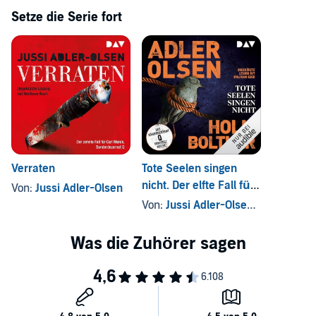
Setze die Serie fort
Verraten
Tote Seelen singen
nicht. Der elfte Fall für
Von:
Jussi Adler-Olsen
das Sonderdezernat Q
Von:
Jussi Adler-Olsen
, und andere
in Kopenhagen