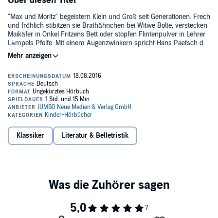
Über diesen Titel
"Max und Moritz" begeistern Klein und Groß seit Generationen. Frech
und fröhlich stibitzen sie Brathähnchen bei Witwe Bolte, verstecken
Maikäfer in Onkel Fritzens Bett oder stopfen Flintenpulver in Lehrer
Lämpels Pfeife. Mit einem Augenzwinkern spricht Hans Paetsch die
weltberühmten Streiche und weitere heitere Geschichten aus der
Max und Moritz,
Feder von Wilhelm Busch. Ein Hörschatz für die ganze Familie - mit
Musik von Ulrich Maske und Celtic Tradition.
Der hohle Zahn aus "Münchener Bilderbogen,
Aus dem Inhalt:
Es sitzt ein Vogel auf dem Leim aus "Kritik des Herzens",
Die Mücken aus "Zu guter Letzt",
©2016 Jumbo Neue Medien & Verlag (P)2016 Jumbo Neue Medien &
Fipps, der Affe,
Verlag
Klassiker
Literatur & Belletristik
Gefahr im Verzuge aus "Hernach".