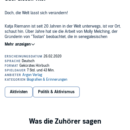
Doch, die Welt lässt sich verändern!
Katja Riemann ist seit 20 Jahren in der Welt unterwegs, ist vor Ort,
schaut hin. Über Jahre hat sie die Arbeit von Molly Melching, der
Gründerin von "Tostan" beobachtet, die in senegalesischen
Dorfgemeinschaften das Ende der Beschneidung von Mädchen
herbeiführt. An der Seite von Friedensnobelpreisträger Dr. Denis
©2020 S. Fischer Verlag GmbH, Frankfurt am Main (P)2020 Argon
Mukwege und dem Arzt und Aktivisten Dr. Kasereka Lusi hat sie
Verlag GmbH, Berlin
sich ein Bild machen können über den Einsatz der Vergewaltigung
als Kriegsinstrument im Ostkongo. Und schließlich findet Katja
Riemann ihre eigene Geschichte im Libanon, wo ihr Vater lange
gelebt und unterrichtet hat.
Aktivisten
Politik & Aktivismus