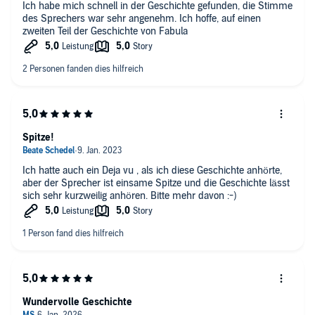
Ich habe mich schnell in der Geschichte gefunden, die Stimme
klassische Fantasy-Wesen vertreten, sondern auch ganz
des Sprechers war sehr angenehm. Ich hoffe, auf einen
neuartige. Ich weiß nicht, ob das Buch Bilder hat, beim
zweiten Teil der Geschichte von Fabula
Hörbüch könnten die Infos zur Optik der Wesen aber noch
etwas detaillierter sein, für meinen Geschmack. Gerade, da das
Buch ja auch für Kinder und Jugendliche gemacht ist.
​Schreibstil
​Der Stil ist an sich recht schön. Man kann gut in die beiden
Geschwister eintauchen und ihnen folgen. ​​​​Die Geschichte ist
Spitze!
vor allem zur zweite Hälfte hin sehr spannend.
Ich hatte auch ein Deja vu , als ich diese Geschichte anhörte,
Werte wie Zusammenhalt, Freundschaft und die Macht der
aber der Sprecher ist einsame Spitze und die Geschichte lässt
Worte sind zentrale Themen. Alles ist jugendgerecht
sich sehr kurzweilig anhören. Bitte mehr davon :-)
aufgearbeitet, hat mich jedoch auch als Erwachsene (Anfang
30) überzeugt.
​Mein Fazit
​Das mit den Ähnlichkeiten ist sehr ärgerlich, dennoch hat
Akram El-Bahay insgesamt eine tolle Geschichte geschaffen,
deren zweite Hälfte wirklich überzeugt. ​​​​
Wundervolle Geschichte