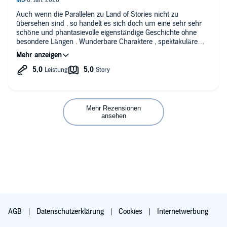
Ich rate dazu dieses Geschichte und Land of Stories nicht zu
Auch wenn die Parallelen zu Land of Stories nicht zu
nah beieinander zu lesen / zu hören und gebe diesem Buch
übersehen sind , so handelt es sich doch um eine sehr sehr
neutral bewertet 4 Sterne.
schöne und phantasievolle eigenständige Geschichte ohne
besondere Längen . Wunderbare Charaktere , spektakuläre
⭐⭐⭐⭐
Wesen und immer wieder eine verschlossene Erzähl Tür , die
sich öffnet . Sehr sehr schön und ohne Einschränkung
empfehlenswert!!
Mehr Rezensionen
ansehen
AGB
Datenschutzerklärung
Cookies
Internetwerbung