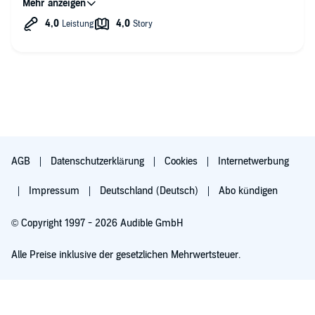
Quelle also etwas einseitig, aber als Einstieg in das Thema
nicht schlecht. Das darauf folgende Patt im Mittelmeer bis zum
amerikanischen Eingreifen 1820 hätte man mindestens
erwähnen sollen.
AGB
Datenschutzerklärung
Cookies
Internetwerbung
Impressum
Deutschland (Deutsch)
Abo kündigen
© Copyright 1997 - 2026 Audible GmbH
Alle Preise inklusive der gesetzlichen Mehrwertsteuer.
Für 0,00 € ausprobieren