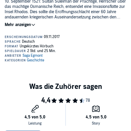
10. September 1521: Sultan Suleiman der Prächtige, Herrscher über
das mächtige Osmanische Reich, entsendet eine Invasionsflotte zur
Insel Rhodos. Dies sollte die Eröffnungsschlacht einer 60 Jahre
andauernden kriegerischen Auseinandersetzung zwischen den
rivalisierenden Reichen der christlichen Mittelmeermächte und den
Osmanen um die Vorherrschaft im Mittelmeerraum sein.
1565 belagerten die Osmanen die Insel Malta, doch erst in der
legendären Schlacht von Lepanto 1571, mit insgesamt etwa 200.000
Soldaten eine der größten Seeschlachten aller Zeiten, wurden die
Grenzen im Mittelmeerraum so festgelegt, wie wir sie heute kennen.
Der osmanische Traum von einer Weltmacht zur See platzte, Roger
Crowleys bewegende Chronik der verlustreichen Geschehnisse ist
eine Geschichte von menschlichem Mut und Grausamkeit, von
technischem Erfindungsgeist, Glück und Feigheit, von
Kriegstaktiken, Machtstreben und religiösem Fanatismus.©2017
SAGA Egmont. Übersetzung von Norbert Juraschitz und Hands
Freundl (P)2017 SAGA Egmont