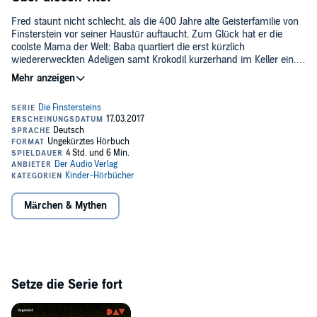
Fred staunt nicht schlecht, als die 400 Jahre alte Geisterfamilie von
Finsterstein vor seiner Haustür auftaucht. Zum Glück hat er die
coolste Mama der Welt: Baba quartiert die erst kürzlich
wiedererweckten Adeligen samt Krokodil kurzerhand im Keller ein.
Trotz anfänglicher Schwierigkeiten macht die Grusel-WG allen
Mitbewohnern bald großen Spaß - bis Onkel Bende plötzlich
verschwindet. Haben Adelbert Bärbach und sein mysteriöser
Geheimbund den Druiden entführt? Gemeinsam ziehen Geister,
Menschen und Krokodil los, um Bende aus den Fängen der
Bösewichte zu befreien.©2017 Coppenrath (P)2017 DAV
Märchen & Mythen
Setze die Serie fort