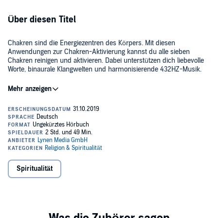
Über diesen Titel
Chakren sind die Energiezentren des Körpers. Mit diesen
Anwendungen zur Chakren-Aktivierung kannst du alle sieben
Chakren reinigen und aktivieren. Dabei unterstützen dich liebevolle
Worte, binaurale Klangwelten und harmonisierende 432HZ-Musik.
Das Wort "Chakra" steht für "Rad" oder "Kreis". Stell dir die 7
Chakren wie einen Kreislauf vor, in dem die Energie so gut wie
möglich zirkulieren darf. Es gilt, diese Chakren immer wieder zu
öffnen und die Lebensenergie fließen zu lassen.
Nimm dir jeden Tag 15 Minuten Zeit für deine Chakren. Körper, Geist
und Seele werden es dir danken. Die zertifizierte NLP-Hypnose-
Trainerin Tanja Kohl zeigt dir in diesem einzigartigen Programm auf,
wie du dich mit meditativer Selbsthypnose tief entspannen und
Spiritualität
dann wirkungsvoll auf das jeweilige Chakra eingehen kannst. Die
bewährten und absolut sicheren Selbsthypnosen beginnen mit
Mit diesem Hörbuch verfügst du über acht bewährte Anwendungen
einem kurzen Einführungstext. Setz oder leg dich ganz bequem hin,
für die Hauptchakren:
nimm bei Bedarf eine weiche Decke und beginne das Programm.
Am Ende jedes Programms kehrst du ganz entspannt zurück, fühlst