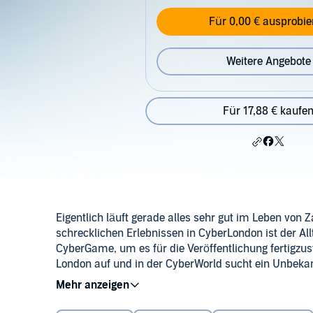
Für 0,00 € ausprobie
Weitere Angebote
Für 17,88 € kaufe
Eigentlich läuft gerade alles sehr gut im Leben von
schrecklichen Erlebnissen in CyberLondon ist der All
CyberGame, um es für die Veröffentlichung fertigzu
London auf und in der CyberWorld sucht ein Unbeka
drastischen Mitteln. Wer verbirgt sich hinter Anony
©2021 Plan 9 Verlag (P)2024 Hörbuchmanufaktur Be