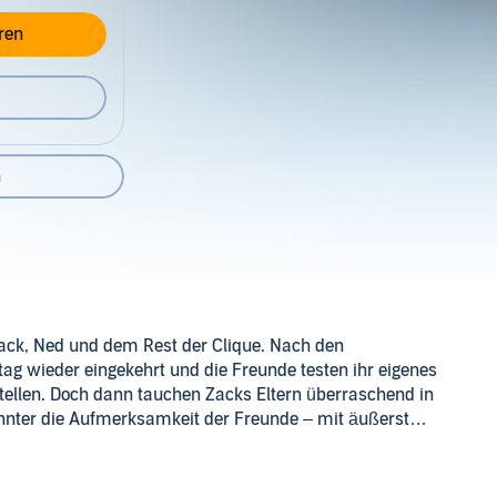
ren
n
 Zack, Ned und dem Rest der Clique. Nach den
tag wieder eingekehrt und die Freunde testen ihr eigenes
stellen. Doch dann tauchen Zacks Eltern überraschend in
nnter die Aufmerksamkeit der Freunde – mit äußerst
mous und was will er von Ned, Will und deren Freunden?
rlin