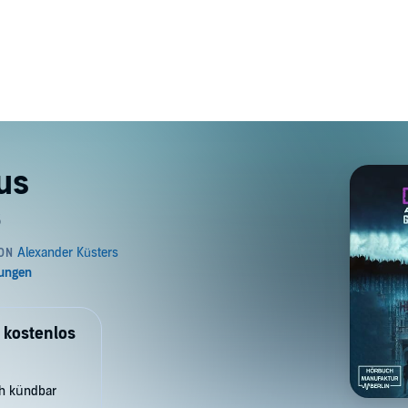
us
6
 kostenlos
ch kündbar