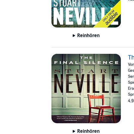
Reinhören
Th
Vo
Ges
Ser
Spi
Ers
Spr
4,9
Reinhören