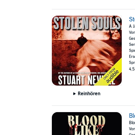
St
A J
Vo
Ges
Ser
Spi
Ers
Spr
4,5
Reinhören
Bl
Blo
Vo
Ges