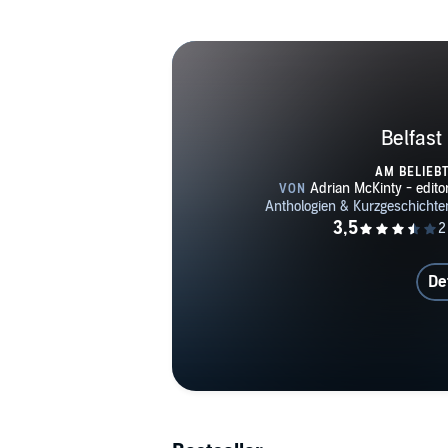
Belfast
AM BELIEB
De