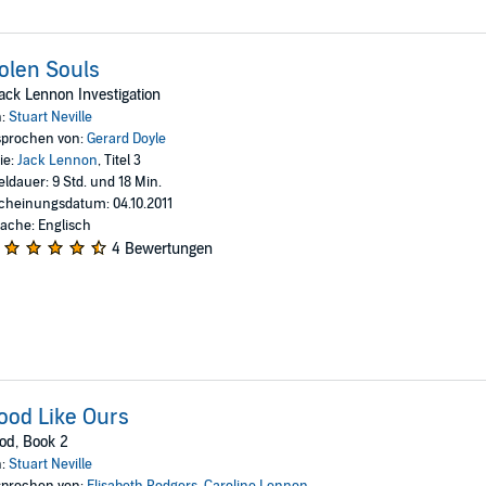
olen Souls
ack Lennon Investigation
n:
Stuart Neville
prochen von:
Gerard Doyle
ie:
Jack Lennon
, Titel 3
eldauer: 9 Std. und 18 Min.
cheinungsdatum: 04.10.2011
ache: Englisch
4 Bewertungen
ood Like Ours
od, Book 2
n:
Stuart Neville
prochen von:
Elisabeth Rodgers
,
Caroline Lennon