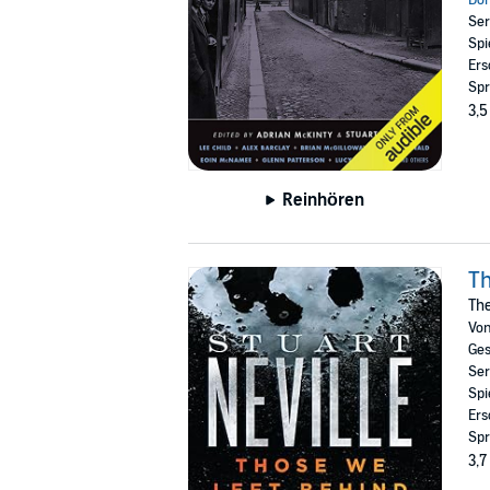
Ser
Spi
Ers
Spr
3,5
Reinhören
Th
The
Vo
Ges
Ser
Spi
Ers
Spr
3,7