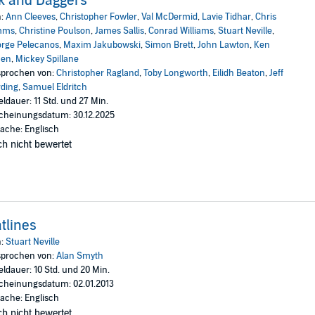
k and Daggers
n:
Ann Cleeves
,
Christopher Fowler
,
Val McDermid
,
Lavie Tidhar
,
Chris
mms
,
Christine Poulson
,
James Sallis
,
Conrad Williams
,
Stuart Neville
,
rge Pelecanos
,
Maxim Jakubowski
,
Simon Brett
,
John Lawton
,
Ken
uen
,
Mickey Spillane
prochen von:
Christopher Ragland
,
Toby Longworth
,
Eilidh Beaton
,
Jeff
ding
,
Samuel Eldritch
eldauer: 11 Std. und 27 Min.
cheinungsdatum: 30.12.2025
ache: Englisch
h nicht bewertet
tlines
n:
Stuart Neville
prochen von:
Alan Smyth
eldauer: 10 Std. und 20 Min.
cheinungsdatum: 02.01.2013
ache: Englisch
h nicht bewertet