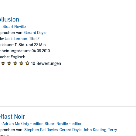
llusion
n:
Stuart Neville
prochen von:
Gerard Doyle
ie:
Jack Lennon
, Titel 2
eldauer: 11 Std. und 22 Min.
cheinungsdatum: 04.08.2010
ache: Englisch
10 Bewertungen
lfast Noir
n:
Adrian McKinty - editor
,
Stuart Neville - editor
prochen von:
Stephen Bel Davies
,
Gerard Doyle
,
John Keating
,
Terry
nelly