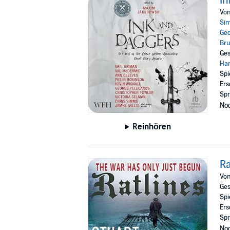
In
Vo
Si
Geo
Br
Ges
Har
Spi
Ers
Spr
Noc
Reinhören
Ra
Vo
Ges
Spi
Ers
Spr
Noc