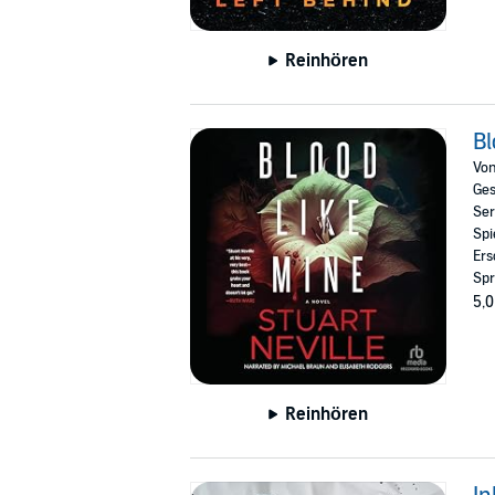
Reinhören
Bl
Vo
Ges
Ser
Spi
Ers
Spr
5,0
Reinhören