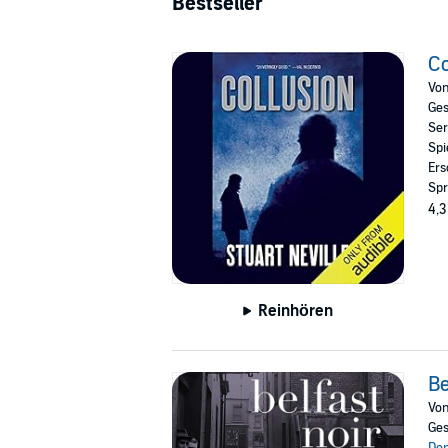
Bestseller
Co
Vo
Ges
Ser
Spi
Ers
Spr
4,3
Reinhören
Be
Vo
Ges
Don