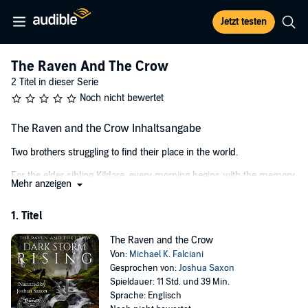
Jetzt testen
The Raven And The Crow
2 Titel in dieser Serie
Noch nicht bewertet
The Raven and the Crow Inhaltsangabe
Two brothers struggling to find their place in the world.
For the elder sibling Kildare, every morning begins with the memory
Mehr anzeigen
of betrayal. Once governed by the principles of morality, Kildare has
become an instrument of blood and steel - where the speed of his
1. Titel
sword arm metes out his own brand of justice. Only the strength
and resolve of his brother Zedaine keeps him from succumbing to
The Raven and the Crow
the ever-present rage that burns behind his dark eyes. While
Von:
Michael K. Falciani
employed by the mysterious sage Blade, the pair stumble upon
Gesprochen von:
Joshua Saxon
Chameleon, a runaway tribeswoman displaying extraordinary
Spieldauer: 11 Std. und 39 Min.
psychic powers. Their meeting, however, is no chance encounter. A
Sprache: Englisch
riddle Chameleon carries will change not only the future of the three,