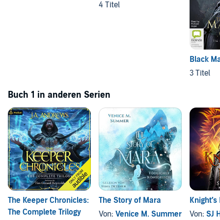
4 Titel
Black Ma
3 Titel
Buch 1 in anderen Serien
The Keeper Chronicles:
The Story of Mara
Knight’s 
The Complete Trilogy
Von:
Venice M. Summer
Von:
SJ 