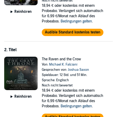
Noch nicht bewertet
but the fate of the entire world.
18,94 €
oder kostenlos mit einem
Hundreds of miles away, Macklore, a powerful wizard of Brisbane,
Probeabo. Verlängert sich automatisch
Reinhören
has been dispatched to the volatile city of Gallanse. Smitten at the
für 6,99 €/Monat nach Ablauf des
sight of princess Lydia, Macklore defies his orders and finds himself
Probeabos.
Bedingungen gelten
.
thrust into the middle of a bloody succession. When he openly
supports Lydia’s family, he is marked for death by a cult of magi
Audible Standard kostenlos testen
working to raise the psychotic prince Dragomir to the throne. With
few allies, Macklore must use his wits and innate magical powers to
keep Dragomir from the crown and himself alive.
2. Titel
Racing towards Gallanse, Kildare and Zedaine are torn between
The Raven and the Crow
saving Macklore’s life, extracting terrible vengeance upon the man
Von:
Michael K. Falciani
responsible for their betrayal.
Gesprochen von:
Joshua Saxon
Spieldauer: 12 Std. und 51 Min.
©2021 Michael K. Falciani (P)2022 Three Ravens Publishing
Sprache: Englisch
Noch nicht bewertet
18,94 €
oder kostenlos mit einem
Probeabo. Verlängert sich automatisch
Reinhören
für 6,99 €/Monat nach Ablauf des
Probeabos.
Bedingungen gelten
.