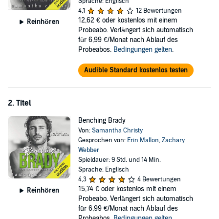
Sprache: Englisch
4,1
12 Bewertungen
©2017 Samantha Christy (P)2018 Samantha Christy
12,62 €
oder kostenlos mit einem
Reinhören
Probeabo. Verlängert sich automatisch
für 6,99 €/Monat nach Ablauf des
Probeabos.
Bedingungen gelten
.
Audible Standard kostenlos testen
2. Titel
Benching Brady
Von:
Samantha Christy
Gesprochen von:
Erin Mallon
,
Zachary
Webber
Spieldauer: 9 Std. und 14 Min.
Sprache: Englisch
4,3
4 Bewertungen
15,74 €
oder kostenlos mit einem
Reinhören
Probeabo. Verlängert sich automatisch
für 6,99 €/Monat nach Ablauf des
Probeabos.
Bedingungen gelten
.