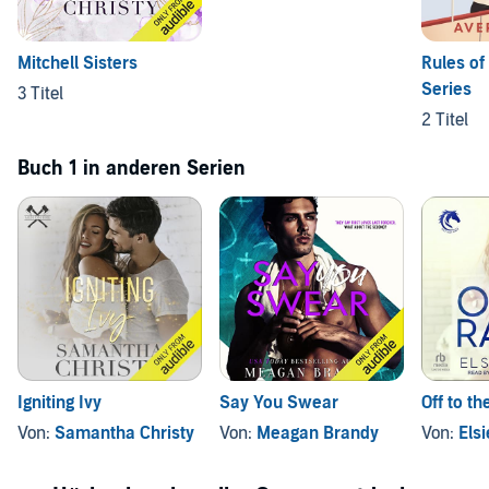
Mitchell Sisters
Rules of
Series
3 Titel
2 Titel
Buch 1 in anderen Serien
Igniting Ivy
Say You Swear
Off to t
Von:
Samantha Christy
Von:
Meagan Brandy
Von:
Elsi