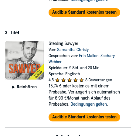
Audible Standard kostenlos testen
3. Titel
Stealing Sawyer
Von:
Samantha Christy
Gesprochen von:
Erin Mallon
,
Zachary
Webber
Spieldauer: 9 Std. und 20 Min.
Sprache: Englisch
4,5
8 Bewertungen
15,74 €
oder kostenlos mit einem
Reinhören
Probeabo. Verlängert sich automatisch
für 6,99 €/Monat nach Ablauf des
Probeabos.
Bedingungen gelten
.
Audible Standard kostenlos testen