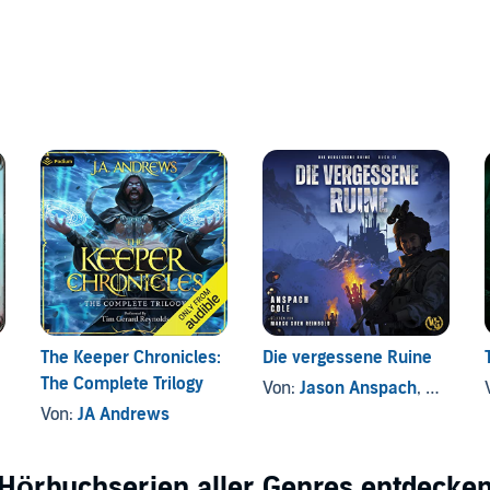
The Keeper Chronicles:
Die vergessene Ruine
The Complete Trilogy
Von:
Jason Anspach
, und andere
Von:
JA Andrews
Hörbuchserien aller Genres entdecke