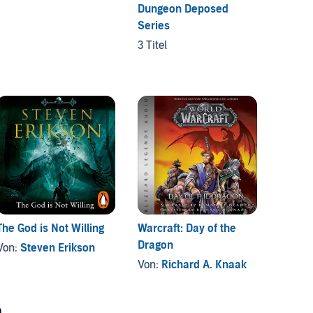
Dungeon Deposed
Series
3 Titel
The God is Not Willing
Warcraft: Day of the
I Am S
Dragon
Warha
Von:
Steven Erikson
Von:
Richard A. Knaak
Von:
D
n