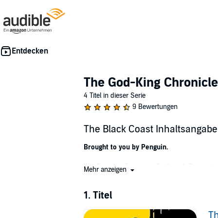
The God-King Chronicl
4 Titel in dieser Serie
9 Bewertungen
The Black Coast Inhaltsangabe
Brought to you by Penguin.
War Dragons. Fearsome Raiders. A Daemonic 
Mehr anzeigen
When the citizens of Black Keep see ships on
1. Titel
fearsome clanspeople of Tjakorsha. Saddling 
to pillage at all. Driven from their own land
Th