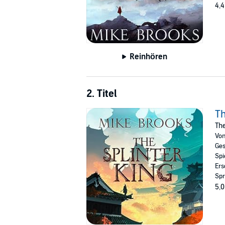
4,4
Reinhören
2. Titel
Th
The
Vo
Ges
Spi
Ers
Spr
5,0