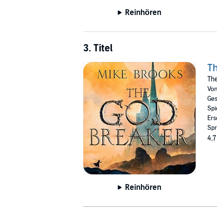
Reinhören
3. Titel
T
The
Vo
Ges
Spi
Ers
Spr
4,7
Reinhören