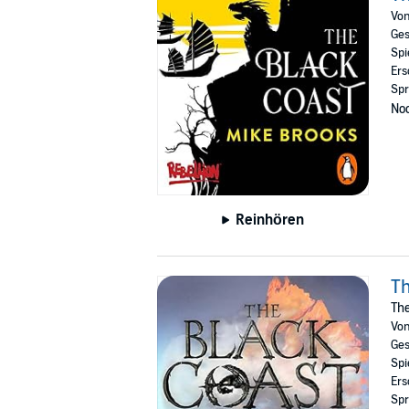
Meanwhile the wider continent of Narida is lu
Vo
Ges
The start of an unmissable fantasy series.
Spi
Ers
© 2021 Mike Brooks (P) Penguin Audio and R
Spr
Noc
Reinhören
Th
The
Vo
Ges
Spi
Ers
Spr