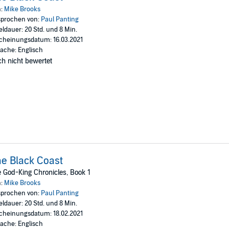
rching toward war. Black Keep is about to be caught in the crossfire - if 
n:
Mike Brooks
prochen von:
Paul Panting
eldauer: 20 Std. und 8 Min.
cheinungsdatum: 16.03.2021
ebellion Publishing 2021
ache: Englisch
h nicht bewertet
e Black Coast
 God-King Chronicles, Book 1
n:
Mike Brooks
prochen von:
Paul Panting
eldauer: 20 Std. und 8 Min.
cheinungsdatum: 18.02.2021
ache: Englisch