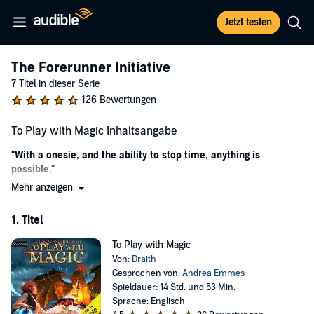
Jetzt testen
The Forerunner Initiative
7 Titel in dieser Serie
126 Bewertungen
To Play with Magic Inhaltsangabe
"With a onesie, and the ability to stop time, anything is
possible."
Mehr anzeigen
Dragons, catgirls, guns, and magic—oh, and the ability to stop time.
What more could a modern gal want?
1. Titel
Well... If my past would stay locked in a dark corner back on Earth,
that'd be nice.
To Play with Magic
Von:
Draith
Right, there was that one other thing: finding a way home before the
Gesprochen von:
Andrea Emmes
world ends. But hey, that's what my mom would call the last step in
Spieldauer: 14 Std. und 53 Min.
your five-year plan.
Sprache: Englisch