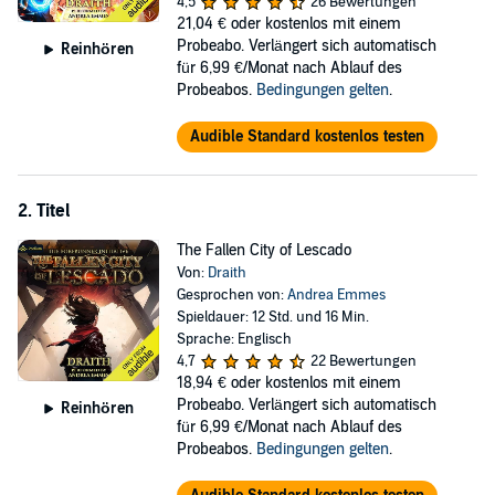
4,5
26 Bewertungen
The first? Play with magic.
21,04 €
oder kostenlos mit einem
Probeabo. Verlängert sich automatisch
Reinhören
©2023 Draith aka D. F. Kirtzinger (P)2023 Podium Audio
für 6,99 €/Monat nach Ablauf des
Probeabos.
Bedingungen gelten
.
Audible Standard kostenlos testen
2. Titel
The Fallen City of Lescado
Von:
Draith
Gesprochen von:
Andrea Emmes
Spieldauer: 12 Std. und 16 Min.
Sprache: Englisch
4,7
22 Bewertungen
18,94 €
oder kostenlos mit einem
Probeabo. Verlängert sich automatisch
Reinhören
für 6,99 €/Monat nach Ablauf des
Probeabos.
Bedingungen gelten
.