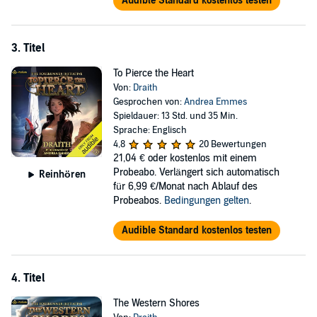
Audible Standard kostenlos testen
3. Titel
To Pierce the Heart
Von:
Draith
Gesprochen von:
Andrea Emmes
Spieldauer: 13 Std. und 35 Min.
Sprache: Englisch
4,8
20 Bewertungen
21,04 €
oder kostenlos mit einem
Probeabo. Verlängert sich automatisch
Reinhören
für 6,99 €/Monat nach Ablauf des
Probeabos.
Bedingungen gelten
.
Audible Standard kostenlos testen
4. Titel
The Western Shores