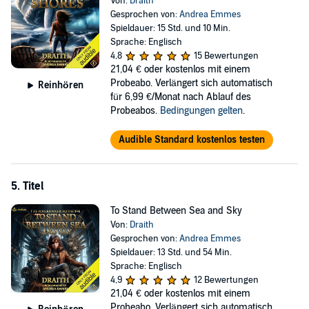
Von:
Draith
Gesprochen von:
Andrea Emmes
Spieldauer: 15 Std. und 10 Min.
Sprache: Englisch
4,8
15 Bewertungen
21,04 €
oder kostenlos mit einem
Probeabo. Verlängert sich automatisch
Reinhören
für 6,99 €/Monat nach Ablauf des
Probeabos.
Bedingungen gelten
.
Audible Standard kostenlos testen
5. Titel
To Stand Between Sea and Sky
Von:
Draith
Gesprochen von:
Andrea Emmes
Spieldauer: 13 Std. und 54 Min.
Sprache: Englisch
4,9
12 Bewertungen
21,04 €
oder kostenlos mit einem
Probeabo. Verlängert sich automatisch