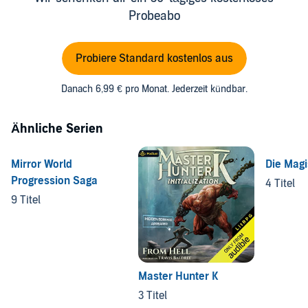
Probeabo
Probiere Standard kostenlos aus
Danach 6,99 € pro Monat. Jederzeit kündbar.
Ähnliche Serien
Mirror World
Die Magi
Progression Saga
4 Titel
9 Titel
Master Hunter K
3 Titel