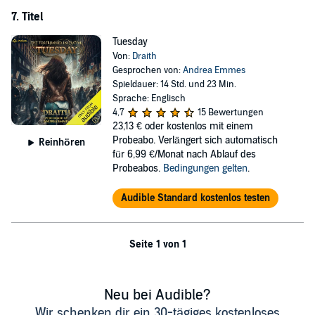
7. Titel
Tuesday
Von:
Draith
Gesprochen von:
Andrea Emmes
Spieldauer: 14 Std. und 23 Min.
Sprache: Englisch
4,7
15 Bewertungen
23,13 €
oder kostenlos mit einem
Probeabo. Verlängert sich automatisch
Reinhören
für 6,99 €/Monat nach Ablauf des
Probeabos.
Bedingungen gelten
.
Audible Standard kostenlos testen
Seite 1 von 1
Neu bei Audible?
Wir schenken dir ein 30-tägiges kostenloses