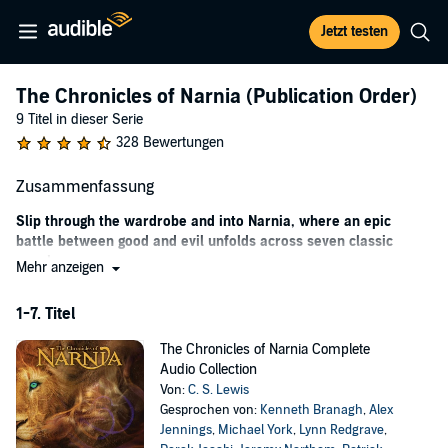
Jetzt testen
The Chronicles of Narnia (Publication Order)
9 Titel in dieser Serie
328 Bewertungen
Zusammenfassung
Slip through the wardrobe and into Narnia, where an epic
battle between good and evil unfolds across seven classic
novels.
Mehr anzeigen
Beyond the reaches of our own world lies Narnia, a magical land full
1-7. Titel
of creatures marvelous and fantastical. It's a wondrous place where
Aslan the Lion reigns over the land as a benevolent leader and guide
The Chronicles of Narnia Complete
—but it's not without darkness. In this series, listeners will be
Audio Collection
introduced to Narnia's birth and creation, witness its long and
Von:
C. S. Lewis
illustrious history, and follow through to the end of the beloved
Gesprochen von:
Kenneth Branagh
,
Alex
magical land. Throughout the series, children from our own world
Jennings
,
Michael York
,
Lynn Redgrave
,
find themselves slipping away to Narnia—sometimes called, and