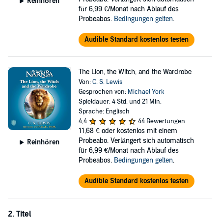
Reinhören
wrong way to go about it!
für 6,99 €/Monat nach Ablauf des
Probeabos.
Bedingungen gelten
.
Audible Standard kostenlos testen
The Lion, the Witch, and the Wardrobe
Von:
C. S. Lewis
Gesprochen von:
Michael York
Spieldauer: 4 Std. und 21 Min.
Sprache: Englisch
4,4
44 Bewertungen
11,68 €
oder kostenlos mit einem
Probeabo. Verlängert sich automatisch
Reinhören
für 6,99 €/Monat nach Ablauf des
Probeabos.
Bedingungen gelten
.
Audible Standard kostenlos testen
2. Titel