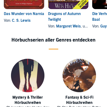
Das Wunder von Narnia
Dragons of Autumn
Die Ver
Twilight
Baal
Von:
C. S. Lewis
Von:
Margaret Weis
, und andere
Von:
Guy
Hörbuchserien aller Genres entdecken
Mystery & Thriller
Fantasy & Sci-Fi
Hörbuchreihen
Hörbuchreihen