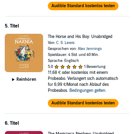
Audible Standard kostenlos testen
5. Titel
The Horse and His Boy: Unabridged
Von:
C. S. Lewis
Gesprochen von:
Alex Jennings
Spieldauer: 4 Std. und 40 Min.
Sprache: Englisch
5,0
1 Bewertung
11,68 €
oder kostenlos mit einem
Probeabo. Verlängert sich automatisch
Reinhören
für 6,99 €/Monat nach Ablauf des
Probeabos.
Bedingungen gelten
.
Audible Standard kostenlos testen
6. Titel
The Magician’s Nephew: Unabridged