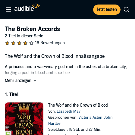
Jetzt testen
The Broken Accords
2 Titel in dieser Serie
16 Bewertungen
The Wolf and the Crown of Blood Inhaltsangabe
A princess and a war-weary god met in the ashes of a broken city,
forging a pact in blood and sacrifice.
Mehr anzeigen
Now, centuries of fragile peace are on the brink of collapse...
Bryony Devaliant was born to die – again and again. In Vartena, royal
1. Titel
blood is the currency of peace, with every monarch sacrificed and
resurrected to appease the gods. But when rebellion stirs, the god-
The Wolf and the Crown of Blood
king sends his deadliest weapon to restore order – an immortal
Von:
Elizabeth May
assassin known only as the Wolf.
Gesprochen von:
Victoria Aston
,
John
Hartley
Evander has perfected the art of killing over centuries – until his
Spieldauer: 18 Std. und 27 Min.
latest target becomes the one person he cannot destroy. When