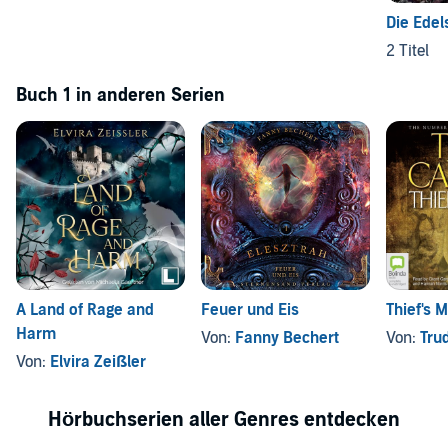
Die Edel
2 Titel
Buch 1 in anderen Serien
A Land of Rage and
Feuer und Eis
Thief's 
Harm
Von:
Fanny Bechert
Von:
Tru
Von:
Elvira Zeißler
Hörbuchserien aller Genres entdecken