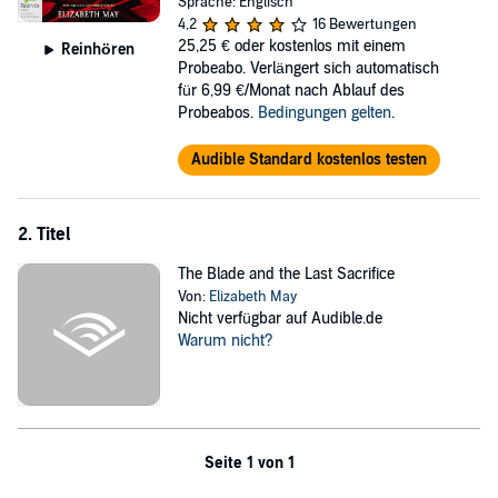
Sprache: Englisch
forbidden desire burns between the assassin and the sacrificial
4,2
16 Bewertungen
princess, their connection threatens the fragile boundary between
25,25 €
oder kostenlos mit einem
Reinhören
gods and mortals. And when that boundary shatters, empires
Probeabo. Verlängert sich automatisch
crumble. Because when gods fall in love with mortals, mortals are
für 6,99 €/Monat nach Ablauf des
always the ones to break.
Probeabos.
Bedingungen gelten
.
©2026 Elizabeth May (P)2025 Recorded Books
Audible Standard kostenlos testen
2. Titel
The Blade and the Last Sacrifice
Von:
Elizabeth May
Nicht verfügbar auf Audible.de
Warum nicht?
Seite 1 von 1