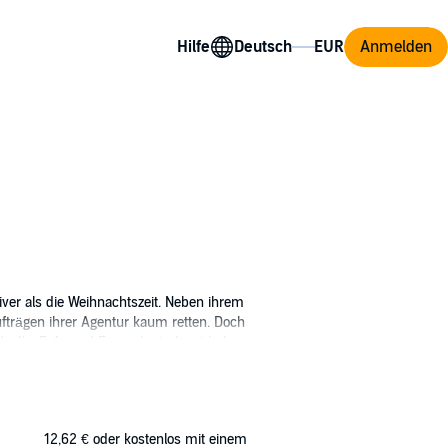
Hilfe
Anmelden
tiver als die Weihnachtszeit. Neben ihrem
fträgen ihrer Agentur kaum retten. Doch
 da. Ihr Exfreund Espen hinterlässt hohe
en gerät eine Firmenfeier komplett aus dem
er wirklich gekommen ist, um ihr zu helfen?
assen wird. Versprochen!
12,62 €
oder kostenlos mit einem