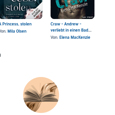
A Princess, stolen
Craw - Andrew -
The Sw
verliebt in einen Bad
Von:
Mila Olsen
Von:
Da
Boy
Von:
Elena MacKenzie
n