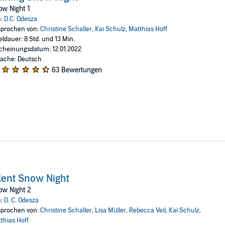
w Night 1
n:
D.C. Odesza
prochen von:
Christine Schaller
,
Kai Schulz
,
Matthias Hoff
eldauer: 8 Std. und 13 Min.
cheinungsdatum: 12.01.2022
ache: Deutsch
63 Bewertungen
lent Snow Night
ow Night 2
n:
D. C. Odesza
prochen von:
Christine Schaller
,
Lisa Müller
,
Rebecca Veil
,
Kai Schulz
,
thias Hoff