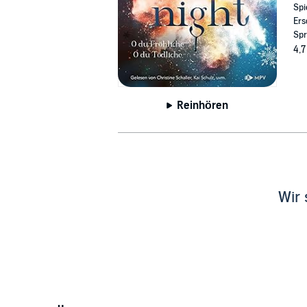
Spi
Ers
Spr
4,7
Reinhören
Wir 