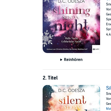
©2021 BOD (P)2021 MPV
Sno
Vo
Ges
Spi
Ers
Spr
4,4
Reinhören
2. Titel
Si
Sn
Vo
Ges
Mat