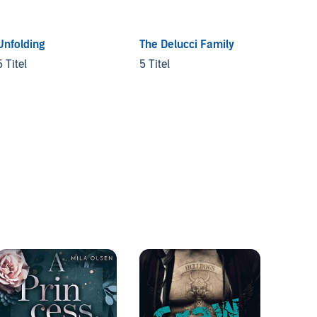
Unfolding
The Delucci Family
The Fi
[Germa
5 Titel
5 Titel
7 Titel