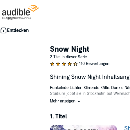
Snow Night
2 Titel in dieser Serie
110 Bewertungen
Shining Snow Night Inhaltsan
Funkelnde Lichter. Klirrende Kälte. Dunkle Näc
Studium jobbt sie in Stockholm auf Weihnach
dieses Weihnachten ist anders. Nicht nur ihre
Mehr anzeigen
Schulden, die sie abzahlen muss. Somit nimm
Ruder. Kurz darauf trifft sie Laris. Einen att
1. Titel
Eine spannungsgeladene, sinnliche Weihnacht
Sh