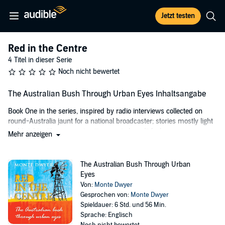
Jetzt testen
Red in the Centre
4 Titel in dieser Serie
Noch nicht bewertet
The Australian Bush Through Urban Eyes Inhaltsangabe
Book One in the series, inspired by radio interviews collected on
round-Australia jaunt for a national broadcaster; stories mostly light
and bright with an amusing “innocent abroad” feel.
Mehr anzeigen
©2011 Monte Dwyer (P)2024 Monte Dwyer
The Australian Bush Through Urban
Eyes
Von:
Monte Dwyer
Gesprochen von:
Monte Dwyer
Spieldauer: 6 Std. und 56 Min.
Sprache: Englisch