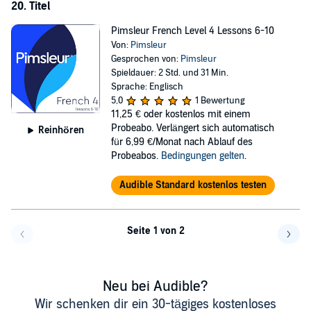
20. Titel
Pimsleur French Level 4 Lessons 6-10
Von:
Pimsleur
Gesprochen von:
Pimsleur
Spieldauer: 2 Std. und 31 Min.
Sprache: Englisch
5,0
1 Bewertung
11,25 €
oder kostenlos mit einem
Probeabo. Verlängert sich automatisch
Reinhören
für 6,99 €/Monat nach Ablauf des
Probeabos.
Bedingungen gelten
.
Audible Standard kostenlos testen
Seite 1 von 2
Eine Seite zurück
Eine 
Neu bei Audible?
Wir schenken dir ein 30-tägiges kostenloses