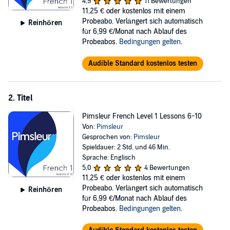
4,9
11 Bewertungen
• Based in Science – Developed using proven research on memory
11,25 €
oder kostenlos mit einem
and learning.
Probeabo. Verlängert sich automatisch
Reinhören
• Cost-effective – Less expensive than classes or immersion, and
für 6,99 €/Monat nach Ablauf des
features all native speakers.
Probeabos.
Bedingungen gelten
.
• Genius – Triggers your brain’s natural aptitude to learn.
• Works for everyone – Recommended for ages 13 and above.
Audible Standard kostenlos testen
What’s Included?
• 5, 30-minute audio lessons
2. Titel
• reading instruction to provide you with an introduction to reading
French and designed to teach you to sound out words with correct
Pimsleur French Level 1 Lessons 6-10
pronunciation and accent
Von:
Pimsleur
• In total, 2.5 hours of audio, all featuring native speakers
Gesprochen von:
Pimsleur
• a digital Reading Booklet
Spieldauer: 2 Std. und 46 Min.
Sprache: Englisch
What You’ll Learn
5,0
4 Bewertungen
This course includes Lessons 1-5 from the French Level 1 program
11,25 €
oder kostenlos mit einem
featuring 2.5 hours of language instruction. Each lesson provides 30
Probeabo. Verlängert sich automatisch
Reinhören
minutes of spoken language practice, with an introductory
für 6,99 €/Monat nach Ablauf des
conversation, and new vocabulary and structures. Detailed
Probeabos.
Bedingungen gelten
.
instructions enable you to understand and participate in the
conversation. Practice for vocabulary introduced in previous lessons