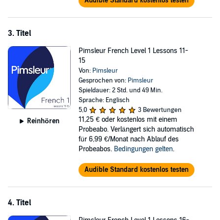
Audible Standard kostenlos testen
is included in each lesson. The emphasis is on pronunciation and
comprehension, and on learning to speak French.
3. Titel
Whether you want to travel, communicate with friends or colleagues,
reconnect with family, or just understand more of what’s going on in
Pimsleur French Level 1 Lessons 11-
the world around you, Pimsleur will help you learn French and
15
expand your horizons and enrich your life.
Von:
Pimsleur
Gesprochen von:
Pimsleur
Spieldauer: 2 Std. und 49 Min.
Sprache: Englisch
5,0
3 Bewertungen
11,25 €
oder kostenlos mit einem
Reinhören
Probeabo. Verlängert sich automatisch
für 6,99 €/Monat nach Ablauf des
Probeabos.
Bedingungen gelten
.
Audible Standard kostenlos testen
4. Titel