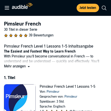
Jetzt testen
Pimsleur French
30 Titel in dieser Serie
39 Bewertungen
Pimsleur French Level 1 Lessons 1-5 Inhaltsangabe
The Easiest and Fastest Way to Learn French
With Pimsleur you’ll become conversational in French — to
understand and be understood — quickly and effectively. You’ll
learn vocabulary, grammar, and pronunciation together through
Mehr anzeigen
conversation. And our scientifically proven program will help you
remember what you’ve learned, so you can put it into action.
1. Titel
Why Pimsleur?
Pimsleur French Level 1 Lessons 1-5
• Quick + Easy – Only 30 minutes a day.
Von:
Pimsleur
• Portable + Flexible – Core lessons can be done anytime, anywhere,
Gesprochen von:
Pimsleur
and easily fit into your busy life.
Spieldauer: 3 Std.
• Proven Method – Works when other methods fail.
Sprache: Englisch
• Self-Paced – Go fast or go slow – it’s up to you.