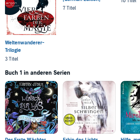
10 Titel
7 Titel
Weltenwanderer-
Trilogie
3 Titel
Buch 1 in anderen Serien
Der Erste Wächter
Erbin des Lichts
Hilfe, m