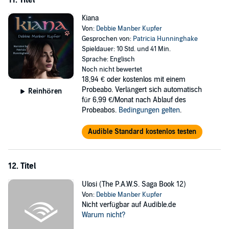
11. Titel
Kiana
Von:
Debbie Manber Kupfer
Gesprochen von:
Patricia Hunninghake
Spieldauer: 10 Std. und 41 Min.
Sprache: Englisch
Noch nicht bewertet
18,94 €
oder kostenlos mit einem
Probeabo. Verlängert sich automatisch
Reinhören
für 6,99 €/Monat nach Ablauf des
Probeabos.
Bedingungen gelten
.
Audible Standard kostenlos testen
12. Titel
Ulosi (The P.A.W.S. Saga Book 12)
Von:
Debbie Manber Kupfer
Nicht verfügbar auf Audible.de
Warum nicht?