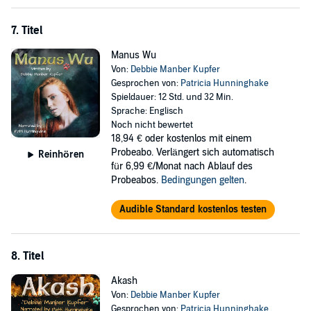
7. Titel
Manus Wu
Von:
Debbie Manber Kupfer
Gesprochen von:
Patricia Hunninghake
Spieldauer: 12 Std. und 32 Min.
Sprache: Englisch
Noch nicht bewertet
18,94 €
oder kostenlos mit einem
Probeabo. Verlängert sich automatisch
Reinhören
für 6,99 €/Monat nach Ablauf des
Probeabos.
Bedingungen gelten
.
Audible Standard kostenlos testen
8. Titel
Akash
Von:
Debbie Manber Kupfer
Gesprochen von:
Patricia Hunninghake