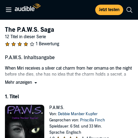
Jetzt testen
The P.A.W.S. Saga
12 Titel in dieser Serie
1 Bewertung
P.A.W.S. Inhaltsangabe
When Miri receives a silver cat charm from her omama on the night
before she dies, she has no idea that the charm holds a secret, a
powerful magic that saved her omama's life and is about to make
Mehr anzeigen
Miri's a whole lot more interesting.
1. Titel
©2013 Debbie Manber Kupfer (P)2016 Debbie Manber Kupfer
P.A.W.S.
Von:
Debbie Manber Kupfer
Gesprochen von:
Priscilla Finch
Spieldauer: 6 Std. und 33 Min.
Sprache: Englisch