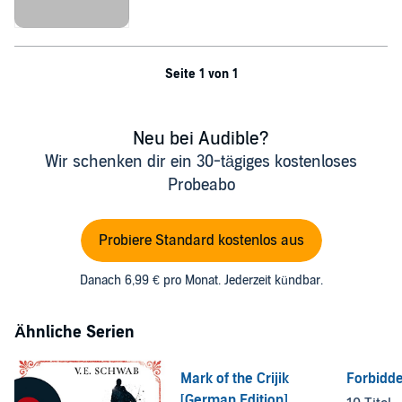
Seite 1 von 1
Neu bei Audible?
Wir schenken dir ein 30-tägiges kostenloses
Probeabo
Probiere Standard kostenlos aus
Danach 6,99 € pro Monat. Jederzeit kündbar.
Ähnliche Serien
Mark of the Crijik
Forbidde
[German Edition]