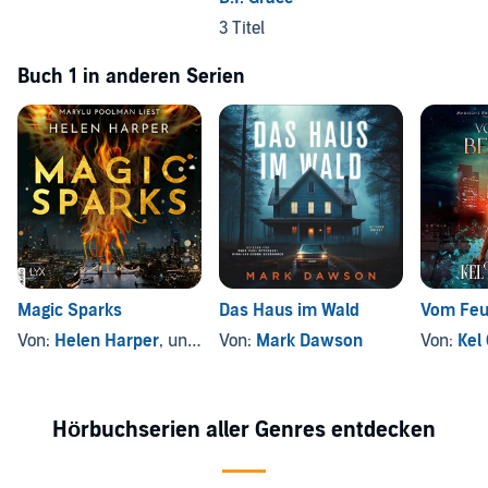
3 Titel
Buch 1 in anderen Serien
Magic Sparks
Das Haus im Wald
Vom Feu
Von:
Helen Harper
, und andere
Von:
Mark Dawson
Von:
Kel
Hörbuchserien aller Genres entdecken