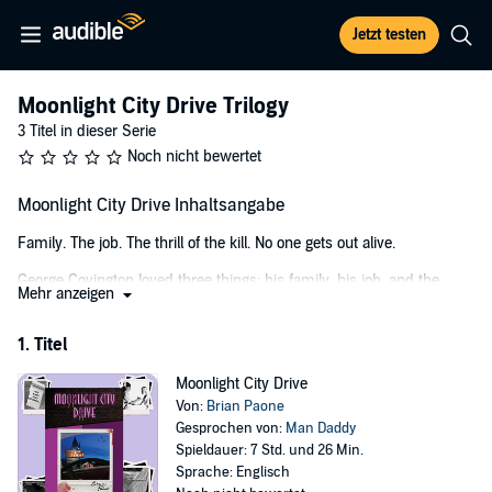
Jetzt testen
Moonlight City Drive Trilogy
3 Titel in dieser Serie
Noch nicht bewertet
Moonlight City Drive Inhaltsangabe
Family. The job. The thrill of the kill. No one gets out alive.
George Covington loved three things: his family, his job, and the
Mehr anzeigen
dames he killed every night. Detective Smith hated three things: his
family, his job, and the scumbags who killed dames every night. The
1. Titel
only thing they had in common was the witch from Salem who
pulled the puppet strings from the shadows.
Moonlight City Drive
As the witch resurrected George’s victims to build herself an army
Von:
Brian Paone
of ghouls, Detective Smith had to make the most important decision
Gesprochen von:
Man Daddy
of his life—help a killer to take down the witch, or help the witch to
Spieldauer: 7 Std. und 26 Min.
take down a killer. One option could leave the detective with an
Sprache: Englisch