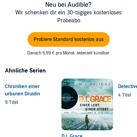
Neu bei Audible?
Wir schenken dir ein 30-tägiges kostenloses
Probeabo
Probiere Standard kostenlos aus
Danach 6,99 € pro Monat. Jederzeit kündbar.
Ähnliche Serien
Chroniken einer
Detectiv
urbanen Druidin
4 Titel
9 Titel
D.I. Grace