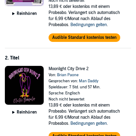
endless trail of corpses, forever marring his dignity and staining the
Noch nicht bewertet
city’s golden reputation. The other option could reward evil with the
13,89 €
oder kostenlos mit einem
immortality it craved, unleashing an unstoppable rampage on the
Probeabo. Verlängert sich automatisch
Reinhören
world and in the afterlife.
für 6,99 €/Monat nach Ablauf des
Probeabos.
Bedingungen gelten
.
Whose side will Detective Smith take? Or can he play each side long
enough, without getting killed, to rid the streets of both the killer and
Audible Standard kostenlos testen
the witch forever?
©2018 Brian Paone (P)2019 Brian Paone
2. Titel
Moonlight City Drive 2
Von:
Brian Paone
Gesprochen von:
Man Daddy
Spieldauer: 7 Std. und 57 Min.
Sprache: Englisch
Noch nicht bewertet
13,89 €
oder kostenlos mit einem
Probeabo. Verlängert sich automatisch
Reinhören
für 6,99 €/Monat nach Ablauf des
Probeabos.
Bedingungen gelten
.