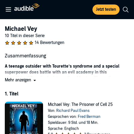
Jetzt testen
Michael Vey
10 Titel in dieser Serie
14 Bewertungen
Zusammenfassung
A teenage outsider with Tourette’s syndrome and a special
superpower does battle with an evil academy in this
electrifying YA series by international best-selling author
Mehr anzeigen
Richard Paul Evans.
1. Titel
With his quirks and his tics, thanks to Tourette's syndrome, 14-year-
old Michael Vey has never felt like he fits in anywhere. But he has a
Michael Vey: The Prisoner of Cell 25
hidden power, which comes in especially handy when he's attacked
Von:
Richard Paul Evans
by school bullies: the ability to shoot electricity from his palms.
Gesprochen von:
Fred Berman
When Michael discovers that his secret crush, a cheerleader named
Spieldauer: 9 Std. und 18 Min.
Taylor, has the same supernatural abilities, they join together with a
Sprache: Englisch
techno-genius—his best friend, Ostin—to form a super trio called