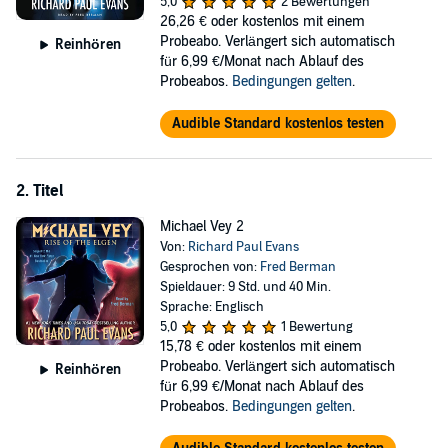
5,0
2 Bewertungen
the Electroclan.
26,26 €
oder kostenlos mit einem
Being in possession of so much power puts the Electroclan on the
Probeabo. Verlängert sich automatisch
Reinhören
radar of the secret Order of Elgen. At first, the Electroclan are thrilled
für 6,99 €/Monat nach Ablauf des
to be given scholarships to the Elgen Academy, but later discover
Probeabos.
Bedingungen gelten
.
that the headmaster, Dr. Hatch, is using his students' powers for his
own fiendish purposes. And he does not tolerate any
Audible Standard kostenlos testen
insubordination from his pupils. As the series progresses, Michael
and his friends end up traveling around the world to do battle with
the evil Dr. Hatch and his faithful Elgen, hoping to finally end their
2. Titel
wickedness once and for all.
Michael Vey 2
Richard Paul Evans is the international best-selling author of more
Von:
Richard Paul Evans
than 35 books for both adults and children, starting with his debut,
Gesprochen von:
Fred Berman
The Christmas Box. His most recent success has been the Michael
Spieldauer: 9 Std. und 40 Min.
Vey heptalogy, with the first book, The Prisoner of Cell 25, reaching
Sprache: Englisch
number one on the list of New York Times best-selling chapter
5,0
1 Bewertung
books.
15,78 €
oder kostenlos mit einem
Probeabo. Verlängert sich automatisch
Reinhören
Esteemed audiobook narrators Fred Berman, Kirby Heyborne, and
für 6,99 €/Monat nach Ablauf des
Keith Nobbs—who have performed such hits as Six of Crows, Gone
Probeabos.
Bedingungen gelten
.
Girl, and Contagious—have all contributed to the series. Each
delivers a strong, well-timed performance, which adds to the