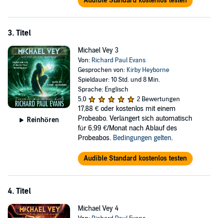
Audible Standard kostenlos testen
excitement of this fast-paced supernatural series about loyalty,
friendship, and family.
3. Titel
Michael Vey 3
Von:
Richard Paul Evans
Gesprochen von:
Kirby Heyborne
Spieldauer: 10 Std. und 8 Min.
Sprache: Englisch
5,0
2 Bewertungen
17,88 €
oder kostenlos mit einem
Probeabo. Verlängert sich automatisch
Reinhören
für 6,99 €/Monat nach Ablauf des
Probeabos.
Bedingungen gelten
.
Audible Standard kostenlos testen
4. Titel
Michael Vey 4