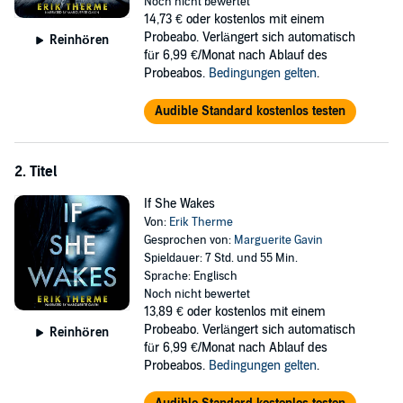
Noch nicht bewertet
14,73 €
oder kostenlos mit einem
Or so she believes.
Probeabo. Verlängert sich automatisch
Reinhören
für 6,99 €/Monat nach Ablauf des
©2021 Erik Therme (P)2021 Erik Therme
Probeabos.
Bedingungen gelten
.
Audible Standard kostenlos testen
2. Titel
If She Wakes
Von:
Erik Therme
Gesprochen von:
Marguerite Gavin
Spieldauer: 7 Std. und 55 Min.
Sprache: Englisch
Noch nicht bewertet
13,89 €
oder kostenlos mit einem
Probeabo. Verlängert sich automatisch
Reinhören
für 6,99 €/Monat nach Ablauf des
Probeabos.
Bedingungen gelten
.