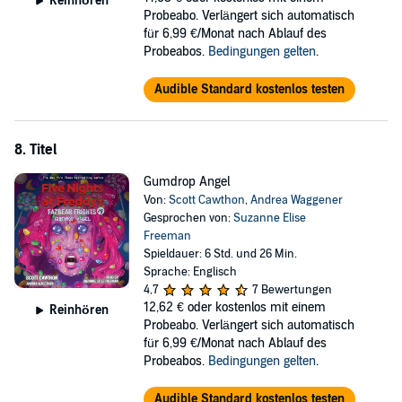
Reinhören
Probeabo. Verlängert sich automatisch
für 6,99 €/Monat nach Ablauf des
Probeabos.
Bedingungen gelten
.
Audible Standard kostenlos testen
8. Titel
Gumdrop Angel
Von:
Scott Cawthon
,
Andrea Waggener
Gesprochen von:
Suzanne Elise
Freeman
Spieldauer: 6 Std. und 26 Min.
Sprache: Englisch
4,7
7 Bewertungen
12,62 €
oder kostenlos mit einem
Reinhören
Probeabo. Verlängert sich automatisch
für 6,99 €/Monat nach Ablauf des
Probeabos.
Bedingungen gelten
.
Audible Standard kostenlos testen