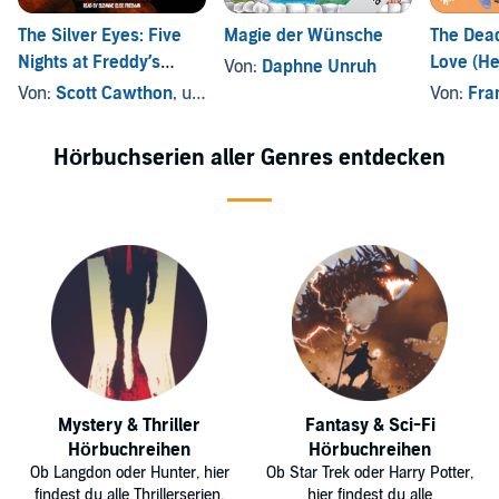
The Silver Eyes: Five
Magie der Wünsche
The Dead
Nights at Freddy’s
Love (H
Von:
Daphne Unruh
(Original Trilogy Book 1)
Disaster
Von:
Scott Cawthon
, und andere
Von:
Fra
Hörbuchserien aller Genres entdecken
Mystery & Thriller
Fantasy & Sci-Fi
Hörbuchreihen
Hörbuchreihen
Ob Langdon oder Hunter, hier
Ob Star Trek oder Harry Potter,
findest du alle Thrillerserien.
hier findest du alle