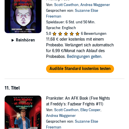
Von:
Scott Cawthon
,
Andrea Waggener
Gesprochen von:
Suzanne Elise
Freeman
Spieldauer: 6 Std. und 50 Min.
Sprache: Englisch
5,0
6 Bewertungen
11,68 €
oder kostenlos mit einem
Reinhören
Probeabo. Verlängert sich automatisch
für 6,99 €/Monat nach Ablauf des
Probeabos.
Bedingungen gelten
.
Audible Standard kostenlos testen
11. Titel
Prankster: An AFK Book (Five Nights
at Freddy’s: Fazbear Frights #11)
Von:
Scott Cawthon
,
Elley Cooper
,
Andrea Waggener
Gesprochen von:
Suzanne Elise
Freeman