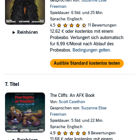
Gesprochen von:
Suzanne Elise
Freeman
Spieldauer: 6 Std. und 25 Min.
Sprache: Englisch
4,5
11 Bewertungen
12,62 €
oder kostenlos mit einem
Reinhören
Probeabo. Verlängert sich automatisch
für 6,99 €/Monat nach Ablauf des
Probeabos.
Bedingungen gelten
.
Audible Standard kostenlos testen
7. Titel
The Cliffs: An AFK Book
Von:
Scott Cawthon
Gesprochen von:
Suzanne Elise
Freeman
Spieldauer: 5 Std. und 22 Min.
Sprache: Englisch
4,9
8 Bewertungen
11,68 €
oder kostenlos mit einem