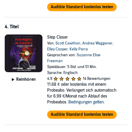
Audible Standard kostenlos testen
4. Titel
Step Closer
Von:
Scott Cawthon
,
Andrea Waggener
,
Elley Cooper
,
Kelly Parra
Gesprochen von:
Suzanne Elise
Freeman
Spieldauer: 5 Std. und 51 Min.
Sprache: Englisch
4,9
14 Bewertungen
Reinhören
11,68 €
oder kostenlos mit einem
Probeabo. Verlängert sich automatisch
für 6,99 €/Monat nach Ablauf des
Probeabos.
Bedingungen gelten
.
Audible Standard kostenlos testen