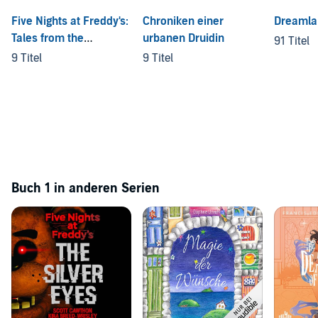
Five Nights at Freddy's:
Chroniken einer
Dreamla
Tales from the
urbanen Druidin
91 Titel
Pizzaplex
9 Titel
9 Titel
Buch 1 in anderen Serien