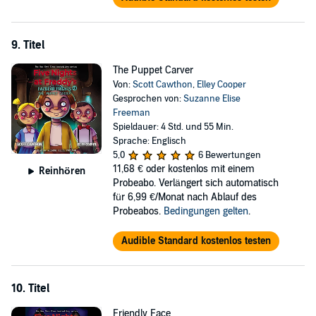
9. Titel
The Puppet Carver
Von:
Scott Cawthon
,
Elley Cooper
Gesprochen von:
Suzanne Elise
Freeman
Spieldauer: 4 Std. und 55 Min.
Sprache: Englisch
5,0
6 Bewertungen
11,68 €
oder kostenlos mit einem
Reinhören
Probeabo. Verlängert sich automatisch
für 6,99 €/Monat nach Ablauf des
Probeabos.
Bedingungen gelten
.
Audible Standard kostenlos testen
10. Titel
Friendly Face