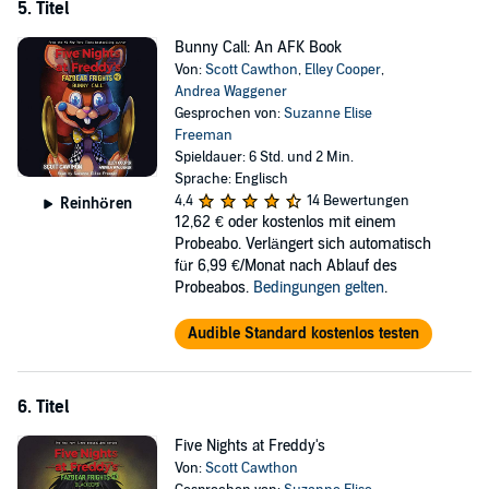
5. Titel
Bunny Call: An AFK Book
Von:
Scott Cawthon
,
Elley Cooper
,
Andrea Waggener
Gesprochen von:
Suzanne Elise
Freeman
Spieldauer: 6 Std. und 2 Min.
Sprache: Englisch
4,4
14 Bewertungen
Reinhören
12,62 €
oder kostenlos mit einem
Probeabo. Verlängert sich automatisch
für 6,99 €/Monat nach Ablauf des
Probeabos.
Bedingungen gelten
.
Audible Standard kostenlos testen
6. Titel
Five Nights at Freddy's
Von:
Scott Cawthon