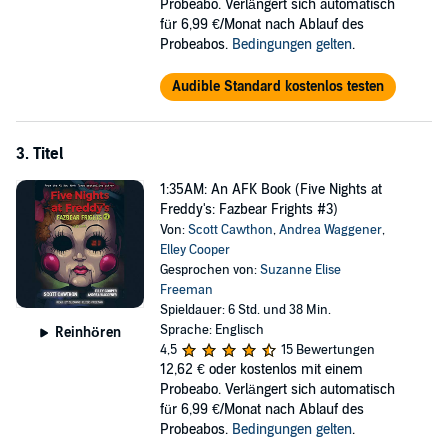
Probeabo. Verlängert sich automatisch
scenarios and avoid the deadly grasp of the life-sized animatronic
für 6,99 €/Monat nach Ablauf des
robots.
Probeabos.
Bedingungen gelten
.
Audible Standard kostenlos testen
3. Titel
1:35AM: An AFK Book (Five Nights at
Freddy's: Fazbear Frights #3)
Von:
Scott Cawthon
,
Andrea Waggener
,
Elley Cooper
Gesprochen von:
Suzanne Elise
Freeman
Spieldauer: 6 Std. und 38 Min.
Sprache: Englisch
Reinhören
4,5
15 Bewertungen
12,62 €
oder kostenlos mit einem
Probeabo. Verlängert sich automatisch
für 6,99 €/Monat nach Ablauf des
Probeabos.
Bedingungen gelten
.