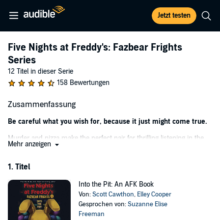
Jetzt testen
Five Nights at Freddy's: Fazbear Frights
Series
12 Titel in dieser Serie
158 Bewertungen
Zusammenfassung
Be careful what you wish for, because it just might come true.
Murder and pizza make the perfect pair for thrilling listening in the
Mehr anzeigen
Five Nights at Freddy's horror series for young adults. Creator Scott
Cawthon, along with Elley Cooper, adapts his classic horror video
1. Titel
game, featuring hauntingly creepy animatronic characters, into a
dark and twisted tale that will pull listeners in and keep them on the
Into the Pit: An AFK Book
edge of their seats.
Von:
Scott Cawthon
,
Elley Cooper
Ten years have passed since the horrible tragedy that ripped a hole
Gesprochen von:
Suzanne Elise
in Charlotte’s heart and tore her small town apart. Charlie (as she’s
Freeman