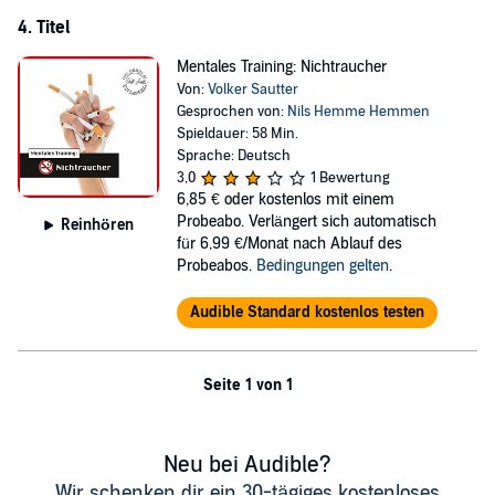
4. Titel
Mentales Training: Nichtraucher
Von:
Volker Sautter
Gesprochen von:
Nils Hemme Hemmen
Spieldauer: 58 Min.
Sprache: Deutsch
3,0
1 Bewertung
6,85 €
oder kostenlos mit einem
Probeabo. Verlängert sich automatisch
Reinhören
für 6,99 €/Monat nach Ablauf des
Probeabos.
Bedingungen gelten
.
Audible Standard kostenlos testen
Seite 1 von 1
Neu bei Audible?
Wir schenken dir ein 30-tägiges kostenloses