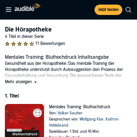
Jetzt testen
Die Hörapotheke
4 Titel in dieser Serie
11 Bewertungen
Mentales Training: Bluthochdruck Inhaltsangabe
Gesundheit aus der Hörapotheke: Das mentale Training der
Hörapotheke unterstützt durch Autosuggestion den Prozess der
Gesunderhaltung und Gesundung. Die gesprochenen Texte der
Übungen werden von Musik untermalt, sodass die Textpassagen
Mehr anzeigen
wohltuend in das Bewusstsein einfließen und die Heilung einleiten
können.
1. Titel
Wie wirkt mentales Training speziell bei Bluthochdruck? Bei
Mentales Training: Bluthochdruck
regelmäßiger Anwendung verringert sich die innere Anspannung
Von:
Volker Sautter
und der Blutdruck normalisiert sich. Das Gefühl von Erholung breitet
Gesprochen von:
Wolfgang Klar
,
Kathrin
sich im ganzen Körper aus und lässt die Erschöpfung nach und
Hildebrand
nach verschwinden. Nach einer Übungszeit von vier bis sechs
Spieldauer: 1 Std. und 16 Min.
Wochen berichten Patienten, dass sie in Absprache mit ihrem