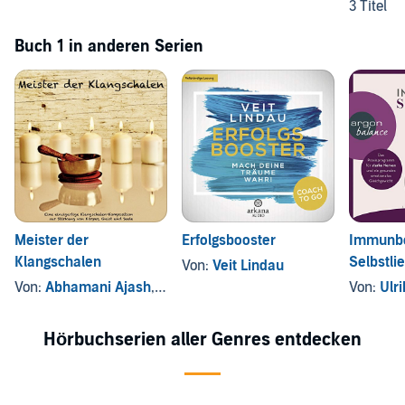
3 Titel
Buch 1 in anderen Serien
Meister der
Erfolgsbooster
Immunbo
Klangschalen
Selbstli
Von:
Veit Lindau
Von:
Abhamani Ajash
, und andere
Von:
Ulri
Hörbuchserien aller Genres entdecken