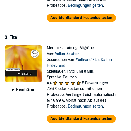
Probeabos.
Bedingungen gelten
.
Übung 1, 2 und 5 an. Danach wählen Sie frei nach Belieben. Und
Sie werden sehen, der Erfolg lässt nicht lange auf sich warten. Viel
Erfolg wünscht Ihnen Volker Sautter.
Audible Standard kostenlos testen
In deiner Audible-Bibliothek findest du für dieses Hörerlebnis eine
PDF-Datei mit zusätzlichem Material.
3. Titel
©2017 Draksal Fachverlag GmbH (P)2017 Draksal Fachverlag GmbH
Mentales Training: Migräne
Von:
Volker Sautter
Gesprochen von:
Wolfgang Klar
,
Kathrin
Hildebrand
Spieldauer: 1 Std. und 8 Min.
Sprache: Deutsch
4,4
5 Bewertungen
7,36 €
oder kostenlos mit einem
Reinhören
Probeabo. Verlängert sich automatisch
für 6,99 €/Monat nach Ablauf des
Probeabos.
Bedingungen gelten
.
Audible Standard kostenlos testen