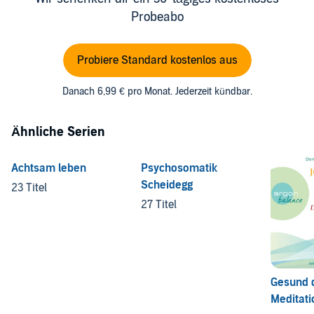
Probeabo
Probiere Standard kostenlos aus
Danach 6,99 € pro Monat. Jederzeit kündbar.
Ähnliche Serien
Achtsam leben
Psychosomatik
Scheidegg
23 Titel
27 Titel
Gesund 
Meditati