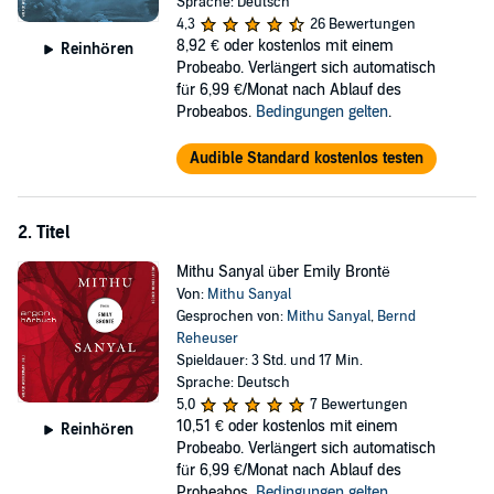
Sprache: Deutsch
blieb.
4,3
26 Bewertungen
So sind es dann eben doch am Ende allein die Worte Benns, die
8,92 €
oder kostenlos mit einem
Reinhören
einen berühren können, ihre Weisheit und ihr Klang. "Leben ist
Probeabo. Verlängert sich automatisch
Brückenschlagen über Ströme, die vergehn" etwa, oder "Es ist ein
für 6,99 €/Monat nach Ablauf des
Knabe, dem ich manchmal trauere". Illies durchwandert die Untiefen
Probeabos.
Bedingungen gelten
.
des Lebensweges von Benn, beleuchtet seine Freundschaften, seine
Irrwege - und seine späte Wehmut.
Audible Standard kostenlos testen
Illies zweifelt, wo Benn sich sicher ist, und schwärmt, wo Benn
unsicher wird. Es ist also vor allem ein Versuch, die Benn'schen
2. Titel
Verse vor ihrem Schöpfer in Sicherheit zu bringen.
Mithu Sanyal über Emily Brontë
©2022 Verlag Kiepenheuer & Witsch, Köln (P)2022 Argon Verlag
Von:
Mithu Sanyal
AVE GmbH, Berlin
Gesprochen von:
Mithu Sanyal
,
Bernd
Reheuser
Spieldauer: 3 Std. und 17 Min.
Sprache: Deutsch
5,0
7 Bewertungen
10,51 €
oder kostenlos mit einem
Reinhören
Probeabo. Verlängert sich automatisch
für 6,99 €/Monat nach Ablauf des
Probeabos.
Bedingungen gelten
.