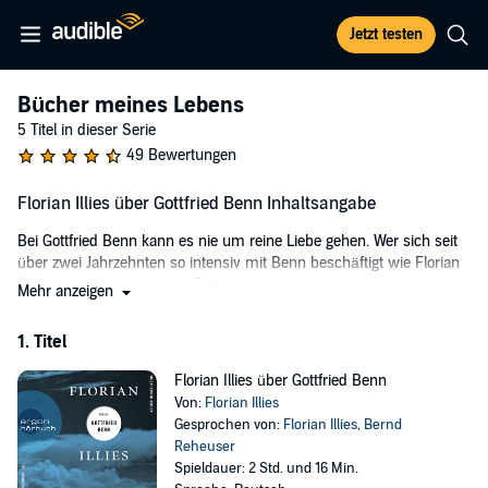
Jetzt testen
Bücher meines Lebens
5 Titel in dieser Serie
49 Bewertungen
Florian Illies über Gottfried Benn Inhaltsangabe
Bei Gottfried Benn kann es nie um reine Liebe gehen. Wer sich seit
über zwei Jahrzehnten so intensiv mit Benn beschäftigt wie Florian
Illies, der erlebt zahlreiche Enttäuschungen angesichts der
Mehr anzeigen
politischen Verirrungen und der menschlichen Kälte des Autors –
und doch wird er immer wieder gefangen genommen vom
1. Titel
einzigartigen Klang der Benn'schen Verse.
Florian Illies über Gottfried Benn
Von dieser so leidenschaftlichen wie wechselhaften
Von:
Florian Illies
Beziehungsgeschichte erzählt Florian Illies in diesem Hörbuch.
Gesprochen von:
Florian Illies
,
Bernd
Davon, wie ihn einst Frank Schirrmacher mit dem
Reheuser
Untergangspropheten vertraut machte, wie er Benns zwei letzten
Spieldauer: 2 Std. und 16 Min.
Geliebte besuchte, denen der sonderbare Dichter ein einziges Rätsel