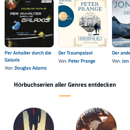
Per Anhalter durch die
Der Traumpalast
Der and
Galaxis
Von:
Peter Prange
Von:
Jon
Von:
Douglas Adams
Hörbuchserien aller Genres entdecken