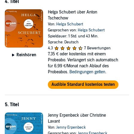
4. Titel
Helga Schubert über Anton
Tschechow
Von:
Helga Schubert
Gesprochen von:
Helga Schubert
Spieldauer: 1 Std. und 43 Min.
Sprache: Deutsch
4,3
7 Bewertungen
7,35 €
oder kostenlos mit einem
Reinhören
Probeabo. Verlängert sich automatisch
für 6,99 €/Monat nach Ablauf des
Probeabos.
Bedingungen gelten
.
Audible Standard kostenlos testen
5. Titel
Jenny Erpenbeck über Christine
Lavant
Von:
Jenny Erpenbeck
Gesprochen von:
Jenny Erpenbeck
,