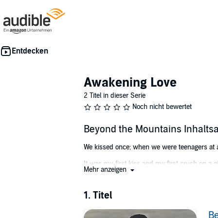
Awakening Love
2 Titel in dieser Serie
Noch nicht bewertet
Beyond the Mountains Inhalts
We kissed once; when we were teenagers at a
It was my first kiss and my first crush on a gi
Mehr anzeigen
If I had known then that she'd be the love o
1. Titel
My family moved away from the town I grew up
I never forgot about Hannah, but seeing her
B