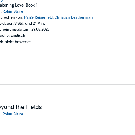
kening Love, Book 1
y when our eyes meet and recognition fills her gaze.
n:
Robin Blaire
prochen von:
Paige Reisenfeld
,
Christian Leatherman
eldauer: 8 Std. und 21 Min.
cheinungsdatum: 27.06.2023
ache: Englisch
e.
h nicht bewertet
ing Love series, but can be listened to as a stand-alone. It is a spicy, 18
on roll hero, stubborn heroine, sexy farmer next door.
nger
yond the Fields
n:
Robin Blaire