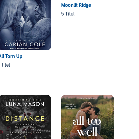
Moonlit Ridge
5 Titel
All Torn Up
Monste
 titel
2 Titel