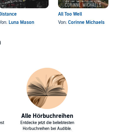
Distance
All Too Well
The G
Von:
Luna Mason
Von:
Corinne Michaels
Von:
B
n
Alle Hörbuchreihen
est
Entdecke jetzt die beliebtesten
Hörbuchreihen bei Audible.