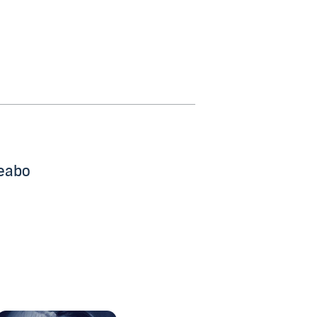
beabo