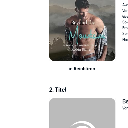
Awa
I can't help but notice the shock of electricit
Vo
She is the only woman I've ever wanted.
Ges
Spi
The only woman I've dreamed about.
Ers
Spr
The only woman who was made to be min
Noc
Beyond the Mountains
is Book 1 of the Awaken
town romance, second chance romance, cinnam
©2022 Robin Croninger (P)2023 Robin Croni
Reinhören
2. Titel
Be
Vo