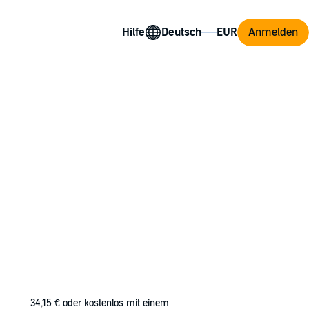
Hilfe
Anmelden
erdan is cursed by a hex witch in her final
e stasis ritual.
hings work in daylight with impunity, once
34,15 €
oder kostenlos mit einem