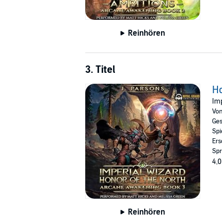
Reinhören
3. Titel
Ho
Imp
Vo
Ges
Spi
Ers
Spr
4,0
Reinhören