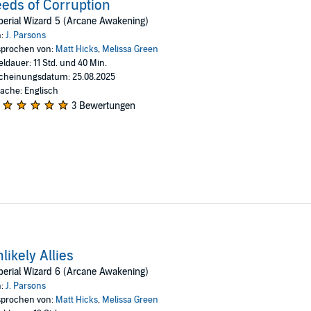
eds of Corruption
erial Wizard 5 (Arcane Awakening)
n:
J. Parsons
prochen von:
Matt Hicks
,
Melissa Green
eldauer: 11 Std. und 40 Min.
cheinungsdatum: 25.08.2025
ache: Englisch
3 Bewertungen
likely Allies
erial Wizard 6 (Arcane Awakening)
n:
J. Parsons
prochen von:
Matt Hicks
,
Melissa Green