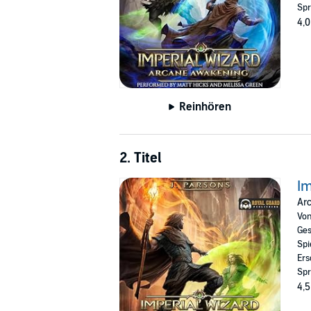
Spr
4,0
Reinhören
2. Titel
Im
Ar
Vo
Ges
Spi
Ers
Spr
4,5