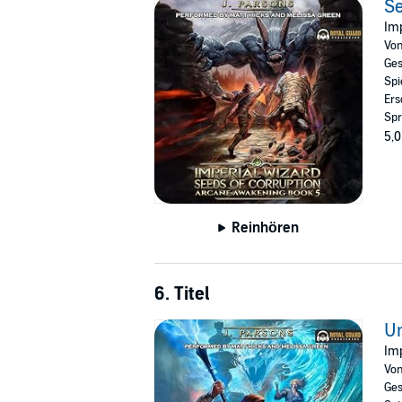
Se
Imp
Vo
Ges
Spi
Ers
Spr
5,0
Reinhören
6. Titel
Un
Imp
Vo
Ges