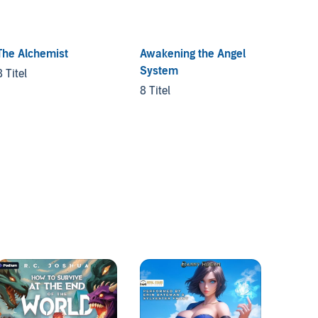
The Alchemist
Awakening the Angel
Die Ge
System
Gefall
8 Titel
8 Titel
4 Titel