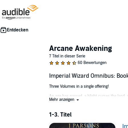
Arcane Awakening
7 Titel in dieser Serie
60 Bewertungen
Imperial Wizard Omnibus: Book
Three Volumes in a single offering!
An age has passed, a blight curses the land, 
Mehr anzeigen
Verdan Blacke is an Imperial Wizard, a researc
moments. Without any good options, Verdan esc
1-3. Titel
When the spell fades, and he has awoken, Verd
Im
common knowledge is a mystery, and even t