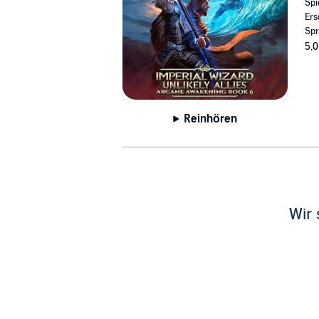
Spi
Ers
Spr
5,0
Reinhören
Wir 