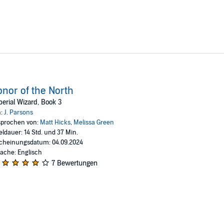
nor of the North
erial Wizard, Book 3
n:
J. Parsons
prochen von:
Matt Hicks
,
Melissa Green
eldauer: 14 Std. und 37 Min.
cheinungsdatum: 04.09.2024
ache: Englisch
7 Bewertungen