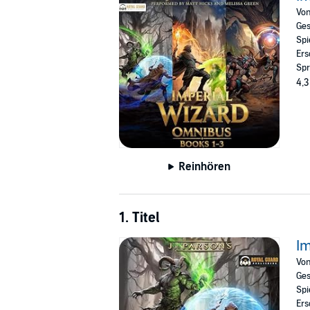
Vo
One wizard, a million problems, and the wrat
Ges
Spi
©2025 J. Parsons (P)2025 Royal Guard Publ
Ers
Spr
4,3
Reinhören
1. Titel
Im
Vo
Ges
Spi
Ers