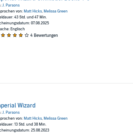
n:
J. Parsons
h of profound magic.
prochen von:
Matt Hicks
,
Melissa Green
eldauer: 43 Std. und 47 Min.
ishing LLC
cheinungsdatum: 07.08.2025
ache: Englisch
4 Bewertungen
perial Wizard
n:
J. Parsons
prochen von:
Matt Hicks
,
Melissa Green
eldauer: 13 Std. und 38 Min.
cheinungsdatum: 25.08.2023