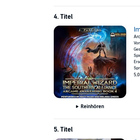
4. Titel
Im
Ar
Vo
Ges
Spi
Ers
Spr
5,0
Reinhören
5. Titel