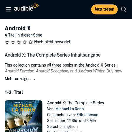
Jetzt testen
Android X
4 Titel in dieser Serie
Noch nicht bewertet
Android X: The Complete Series Inhaltsangabe
This collection contains all three books in the Android X Series:
Android Paradox
,
Android Deception
, and
Android Winter
. Buy now
and save over buying each book individually!
Mehr anzeigen
When two equally intelligent androids face off against each other,
1-3. Titel
who wins?
The year is 2300. Humans and androids live in peace after a
Android X: The Complete Series
devastating singularity and years of war. Xandifer Crenshaw is a
Von:
Michael La Ronn
special agent android for the United Earth Alliance. His job is to track
Gesprochen von:
Erik Johnson
down rogue androids and destroy them to keep the world safe.
Spieldauer: 12 Std. und 3 Min.
Sprache: Englisch
When another android agent goes maverick and starts a killing