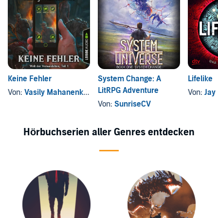
Keine Fehler
System Change: A
Lifelike
LitRPG Adventure
Von:
Vasily Mahanenko
, und andere
Von:
Jay 
Von:
SunriseCV
Hörbuchserien aller Genres entdecken