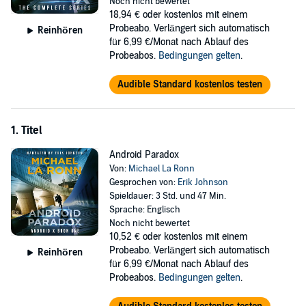
Noch nicht bewertet
spree, the fallout could shatter the alliance between humans and
18,94 €
oder kostenlos mit einem
androids forever. X hunts him down, but what seems like a simple
Probeabo. Verlängert sich automatisch
Reinhören
operation turns weird fast when X discovers he's up against
für 6,99 €/Monat nach Ablauf des
something far more sinister that is just as intelligent as him. And
Probeabos.
Bedingungen gelten
.
whatever it is, it also holds the key to X's forgotten past.
Audible Standard kostenlos testen
The future belongs to humans and androids...or is that a paradox?
©2015 Michael La Ronn (P)2015 Michael La Ronn
1. Titel
Android Paradox
Von:
Michael La Ronn
Gesprochen von:
Erik Johnson
Spieldauer: 3 Std. und 47 Min.
Sprache: Englisch
Noch nicht bewertet
10,52 €
oder kostenlos mit einem
Probeabo. Verlängert sich automatisch
Reinhören
für 6,99 €/Monat nach Ablauf des
Probeabos.
Bedingungen gelten
.