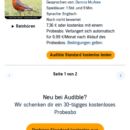
Gesprochen von:
Dennis McAtee
Spieldauer: 1 Std. und 9 Min.
Sprache: Englisch
Noch nicht bewertet
7,36 €
oder kostenlos mit einem
Reinhören
Probeabo. Verlängert sich automatisch
für 6,99 €/Monat nach Ablauf des
Probeabos.
Bedingungen gelten
.
Audible Standard kostenlos testen
Seite 1 von 2
Eine Seite zurück
Eine 
Neu bei Audible?
Wir schenken dir ein 30-tägiges kostenloses
Probeabo