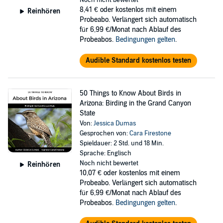
Noch nicht bewertet
8,41 €
oder kostenlos mit einem
50 Things to Know About Birdwatching
includes everything you
Reinhören
Probeabo. Verlängert sich automatisch
need to know, to make your birding experiences the most enjoyable
für 6,99 €/Monat nach Ablauf des
and successful. You will learn ways of identifying bird species, how
Probeabos.
Bedingungen gelten
.
to stay safe while in different habitats, how to keep a log on the birds
you see and why, and so much more. This audiobook is not what
you would call a “Field Guide” or “Bird Guide”; those are used for
Audible Standard kostenlos testen
identifying birds. This book only serves as a great companion to any
field or bird guide you might have.
50 Things to Know About Birds in
Everything in this audiobook will help you to have a greater
Arizona: Birding in the Grand Canyon
appreciation for the art of birdwatching. By the time you finish
State
listening, you will know at least 50 things to know about
Von:
Jessica Dumas
birdwatching....So, download your copy today! You'll be glad you did!
Gesprochen von:
Cara Firestone
Spieldauer: 2 Std. und 18 Min.
©2021 CZYK Publishing (P)2022 CZYK Publishing
Sprache: Englisch
Noch nicht bewertet
Reinhören
10,07 €
oder kostenlos mit einem
Probeabo. Verlängert sich automatisch
für 6,99 €/Monat nach Ablauf des
Probeabos.
Bedingungen gelten
.