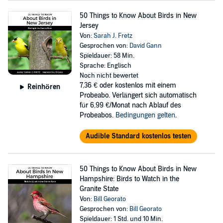
50 Things to Know About Birds in New
Jersey
Von:
Sarah J. Fretz
Gesprochen von:
David Gann
Spieldauer: 58 Min.
Sprache: Englisch
Noch nicht bewertet
7,36 €
oder kostenlos mit einem
Reinhören
Probeabo. Verlängert sich automatisch
für 6,99 €/Monat nach Ablauf des
Probeabos.
Bedingungen gelten
.
Audible Standard kostenlos testen
50 Things to Know About Birds in New
Hampshire: Birds to Watch in the
Granite State
Von:
Bill Georato
Gesprochen von:
Bill Georato
Spieldauer: 1 Std. und 10 Min.