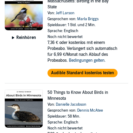
Massachusetts: Birding in the Bay
State
Von:
Jeff Larson
Gesprochen von:
Marla Briggs
Spieldauer: 1 Std. und 2 Min.
Sprache: Englisch
Noch nicht bewertet
Reinhören
7,36 €
oder kostenlos mit einem
Probeabo. Verlängert sich automatisch
für 6,99 €/Monat nach Ablauf des
Probeabos.
Bedingungen gelten
.
Audible Standard kostenlos testen
50 Things to Know About Birds in
Minnesota
Von:
Danielle Jacobson
Gesprochen von:
Dennis McAtee
Spieldauer: 58 Min.
Sprache: Englisch
Noch nicht bewertet