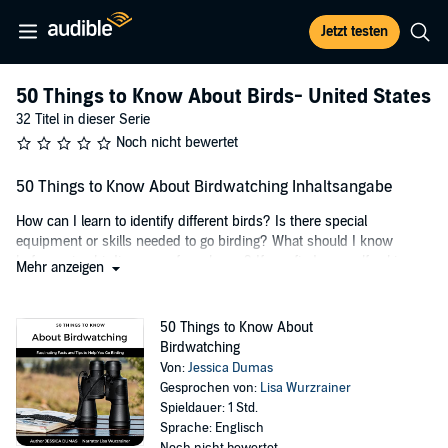
Jetzt testen
50 Things to Know About Birds- United States
32 Titel in dieser Serie
Noch nicht bewertet
50 Things to Know About Birdwatching Inhaltsangabe
How can I learn to identify different birds? Is there special
equipment or skills needed to go birding? What should I know
before going birding away from home? If you find yourself asking
Mehr anzeigen
any of these questions, this book is for you....
50 Things to Know About Birdwatching,
written by author Jessica
50 Things to Know About
Dumas, gives you fascinating facts and basic tips to know when to
Birdwatching
go birdwatching (known as birding). This audiobook was made with
Von:
Jessica Dumas
the beginner in mind, but it is useful to anyone who enjoys
Gesprochen von:
Lisa Wurzrainer
birdwatching! This audiobook is also beneficial as a companion to all
Spieldauer: 1 Std.
the "50 Things to Know About the Birds" of each state, titles that
Sprache: Englisch
have all been published by CZYK Publishing.