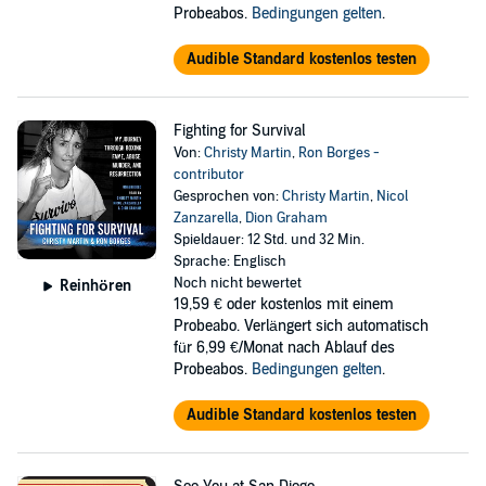
Probeabos.
Bedingungen gelten
.
Audible Standard kostenlos testen
Fighting for Survival
Von:
Christy Martin
,
Ron Borges -
contributor
Gesprochen von:
Christy Martin
,
Nicol
Zanzarella
,
Dion Graham
Spieldauer: 12 Std. und 32 Min.
Sprache: Englisch
Noch nicht bewertet
Reinhören
19,59 €
oder kostenlos mit einem
Probeabo. Verlängert sich automatisch
für 6,99 €/Monat nach Ablauf des
Probeabos.
Bedingungen gelten
.
Audible Standard kostenlos testen