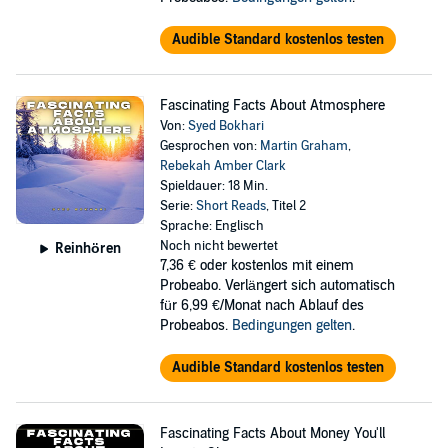
Audible Standard kostenlos testen
Fascinating Facts About Atmosphere
Von:
Syed Bokhari
Gesprochen von:
Martin Graham
,
Rebekah Amber Clark
Spieldauer: 18 Min.
Serie:
Short Reads
, Titel 2
Sprache: Englisch
Noch nicht bewertet
Reinhören
7,36 €
oder kostenlos mit einem
Probeabo. Verlängert sich automatisch
für 6,99 €/Monat nach Ablauf des
Probeabos.
Bedingungen gelten
.
Audible Standard kostenlos testen
Fascinating Facts About Money You'll