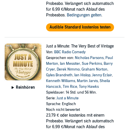
Probeabo. Verlängert sich automatisch
für 6,99 €/Monat nach Ablauf des
Probeabos.
Bedingungen gelten
.
Audible Standard kostenlos testen
Just a Minute: The Very Best of Vintage
Von:
BBC Radio Comedy
Gesprochen von:
Nicholas Parsons
,
Paul
Merton
,
Ian Messiter
,
Sue Perkins
,
Barry
Cryer
,
Derek Nimmo
,
Graham Norton
,
Gyles Brandreth
,
Ian Hislop
,
Jenny Eclair
,
Kenneth Williams
,
Martin Jarvis
,
Sheila
Hancock
,
Tim Rice
,
Tony Hawks
Reinhören
Spieldauer: 14 Std. und 56 Min.
Serie:
Just a Minute
Sprache: Englisch
Noch nicht bewertet
23,79 €
oder kostenlos mit einem
Probeabo. Verlängert sich automatisch
für 6,99 €/Monat nach Ablauf des