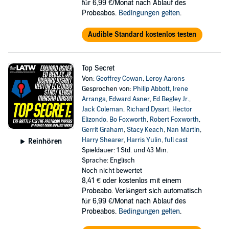
für 6,99 €/Monat nach Ablauf des
Probeabos.
Bedingungen gelten
.
Audible Standard kostenlos testen
Top Secret
Von:
Geoffrey Cowan
,
Leroy Aarons
Gesprochen von:
Philip Abbott
,
Irene
Arranga
,
Edward Asner
,
Ed Begley Jr.
,
Jack Coleman
,
Richard Dysart
,
Hector
Elizondo
,
Bo Foxworth
,
Robert Foxworth
,
Gerrit Graham
,
Stacy Keach
,
Nan Martin
,
Harry Shearer
,
Harris Yulin
,
full cast
Reinhören
Spieldauer: 1 Std. und 43 Min.
Sprache: Englisch
Noch nicht bewertet
8,41 €
oder kostenlos mit einem
Probeabo. Verlängert sich automatisch
für 6,99 €/Monat nach Ablauf des
Probeabos.
Bedingungen gelten
.