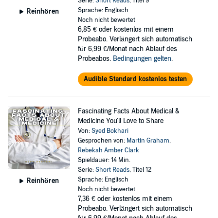
Serie:
Short Reads
, Titel 9
Sprache: Englisch
Reinhören
Noch nicht bewertet
6,85 €
oder kostenlos mit einem
Probeabo. Verlängert sich automatisch
für 6,99 €/Monat nach Ablauf des
Probeabos.
Bedingungen gelten
.
Audible Standard kostenlos testen
Fascinating Facts About Medical &
Medicine You'll Love to Share
Von:
Syed Bokhari
Gesprochen von:
Martin Graham
,
Rebekah Amber Clark
Spieldauer: 14 Min.
Serie:
Short Reads
, Titel 12
Sprache: Englisch
Reinhören
Noch nicht bewertet
7,36 €
oder kostenlos mit einem
Probeabo. Verlängert sich automatisch