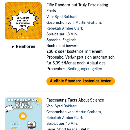
Fifty Random but Truly Fascinating
Facts
Von:
Syed Bokhari
Gesprochen von:
Martin Graham
,
Rebekah Amber Clark
Spieldauer: 18 Min.
Sprache: Englisch
Noch nicht bewertet
Reinhören
7,36 €
oder kostenlos mit einem
Probeabo. Verlängert sich automatisch
für 6,99 €/Monat nach Ablauf des
Probeabos.
Bedingungen gelten
.
Audible Standard kostenlos testen
Fascinating Facts About Science
Von:
Syed Bokhari
Gesprochen von:
Martin Graham
,
Rebekah Amber Clark
Spieldauer: 15 Min.
Serie:
Short Reads
, Titel 11