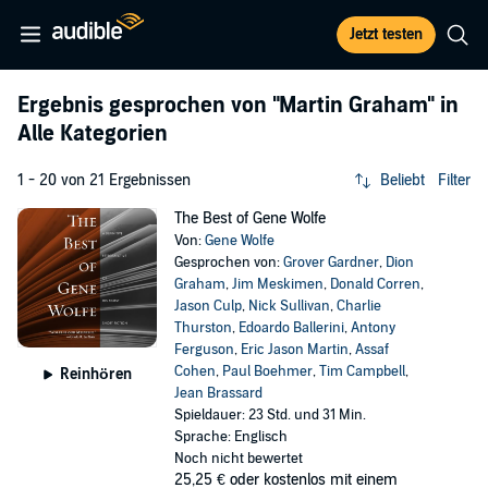
Jetzt testen
Ergebnis gesprochen von
"Martin Graham"
in
Alle Kategorien
1 - 20 von 21 Ergebnissen
Beliebt
Filter
The Best of Gene Wolfe
Von:
Gene Wolfe
Gesprochen von:
Grover Gardner
,
Dion
Graham
,
Jim Meskimen
,
Donald Corren
,
Jason Culp
,
Nick Sullivan
,
Charlie
Thurston
,
Edoardo Ballerini
,
Antony
Ferguson
,
Eric Jason Martin
,
Assaf
Cohen
,
Paul Boehmer
,
Tim Campbell
,
Reinhören
Jean Brassard
Spieldauer: 23 Std. und 31 Min.
Sprache: Englisch
Noch nicht bewertet
25,25 €
oder kostenlos mit einem