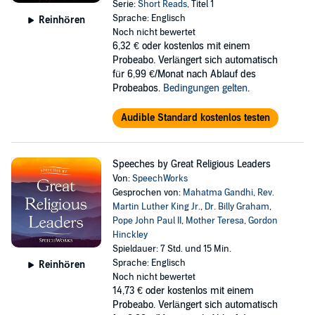
Serie:
Short Reads
, Titel 1
Sprache: Englisch
Reinhören
Noch nicht bewertet
6,32 €
oder kostenlos mit einem
Probeabo. Verlängert sich automatisch
für 6,99 €/Monat nach Ablauf des
Probeabos.
Bedingungen gelten
.
Audible Standard kostenlos testen
Speeches by Great Religious Leaders
Von:
SpeechWorks
Gesprochen von:
Mahatma Gandhi
,
Rev.
Martin Luther King Jr.
,
Dr. Billy Graham
,
Pope John Paul II
,
Mother Teresa
,
Gordon
Hinckley
Spieldauer: 7 Std. und 15 Min.
Sprache: Englisch
Reinhören
Noch nicht bewertet
14,73 €
oder kostenlos mit einem
Probeabo. Verlängert sich automatisch