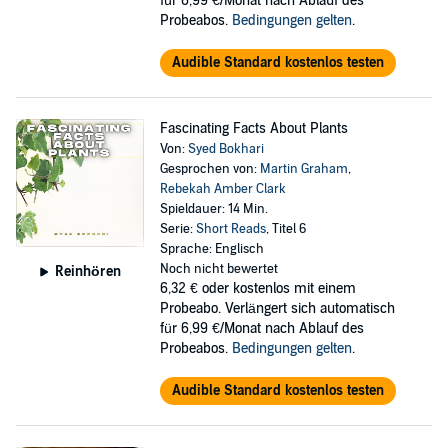
für 6,99 €/Monat nach Ablauf des
Probeabos.
Bedingungen gelten
.
Audible Standard kostenlos testen
Fascinating Facts About Plants
Von:
Syed Bokhari
Gesprochen von:
Martin Graham
,
Rebekah Amber Clark
Spieldauer: 14 Min.
Serie:
Short Reads
, Titel 6
Sprache: Englisch
Noch nicht bewertet
Reinhören
6,32 €
oder kostenlos mit einem
Probeabo. Verlängert sich automatisch
für 6,99 €/Monat nach Ablauf des
Probeabos.
Bedingungen gelten
.
Audible Standard kostenlos testen