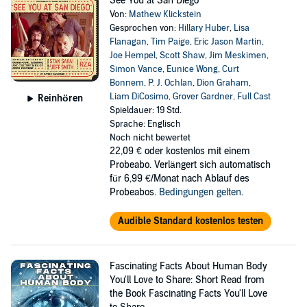
See You at San Diego
Von:
Mathew Klickstein
Gesprochen von:
Hillary Huber
,
Lisa
Flanagan
,
Tim Paige
,
Eric Jason Martin
,
Joe Hempel
,
Scott Shaw
,
Jim Meskimen
,
Simon Vance
,
Eunice Wong
,
Curt
Bonnem
,
P. J. Ochlan
,
Dion Graham
,
Liam DiCosimo
,
Grover Gardner
,
Full Cast
Reinhören
Spieldauer: 19 Std.
Sprache: Englisch
Noch nicht bewertet
22,09 €
oder kostenlos mit einem
Probeabo. Verlängert sich automatisch
für 6,99 €/Monat nach Ablauf des
Probeabos.
Bedingungen gelten
.
Audible Standard kostenlos testen
Fascinating Facts About Human Body
You'll Love to Share: Short Read from
the Book Fascinating Facts You'll Love